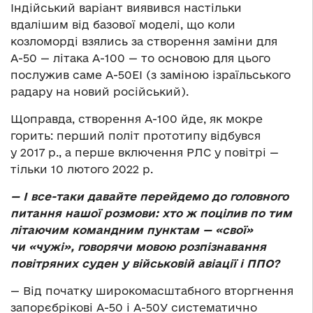
Індійський варіант виявився настільки
вдалішим від базової моделі, що коли
козломорді взялись за створення заміни для
А-50 — літака А-100 — то основою для цього
послужив саме А-50ЕІ (з заміною ізраїльського
радару на новий російський).
Щоправда, створення А-100 йде, як мокре
горить: перший політ прототипу відбувся
у 2017 р., а перше включення РЛС у повітрі —
тільки 10 лютого 2022 р.
— І все-таки давайте перейдемо до головного
питання нашої розмови: хто ж поцілив по тим
літаючим командним пунктам — «свої»
чи «чужі», говорячи мовою розпізнавання
повітряних суден у військовій авіації і ППО?
— Від початку широкомасштабного вторгнення
запорєбрікові А-50 і А-50У систематично