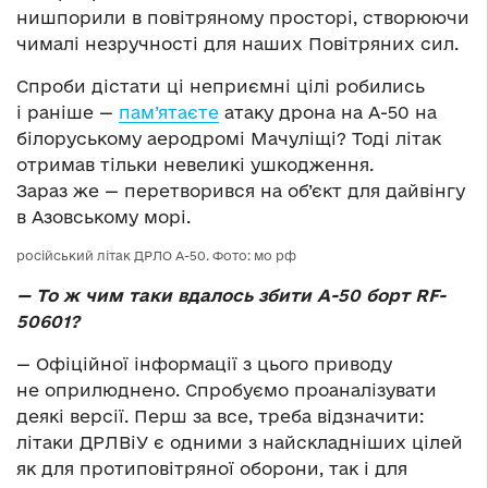
нишпорили в повітряному просторі, створюючи
чималі незручності для наших Повітряних сил.
Спроби дістати ці неприємні цілі робились
і раніше —
пам’ятаєте
атаку дрона на А-50 на
білоруському аеродромі Мачуліщі? Тоді літак
отримав тільки невеликі ушкодження.
Зараз же — перетворився на об’єкт для дайвінгу
в Азовському морі.
російський літак ДРЛО А-50. Фото: мо рф
— То ж чим таки вдалось збити А-50 борт RF-
50601?
— Офіційної інформації з цього приводу
не оприлюднено. Спробуємо проаналізувати
деякі версії. Перш за все, треба відзначити:
літаки ДРЛВіУ є одними з найскладніших цілей
як для протиповітряної оборони, так і для