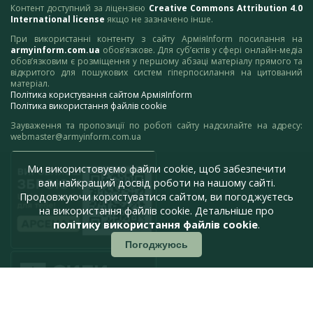
Контент доступний за ліцензією
Creative Commons Attribution 4.0
International license
якщо не зазначено інше.
При використанні контенту з сайту АрміяInform посилання на
armyinform.com.ua
обов’язкове. Для суб’єктів у сфері онлайн-медіа
обов’язковим є розміщення у першому абзаці матеріалу прямого та
відкритого для пошукових систем гіперпосилання на цитований
матеріал.
Політика користування сайтом АрміяInform
Політика використання файлів cookie
Зауваження та пропозиції по роботі сайту надсилайте на адресу:
webmaster@armyinform.com.ua
Ми використовуємо файли cookie, щоб забезпечити
вам найкращий досвід роботи на нашому сайті.
Продовжуючи користуватися сайтом, ви погоджуєтесь
на використання файлів cookie. Детальніше про
політику використання файлів cookie
.
Погоджуюсь