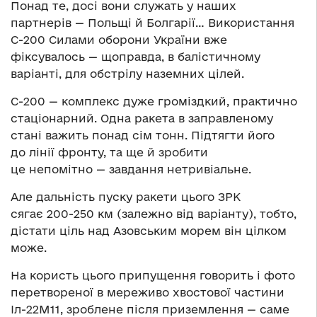
Понад те, досі вони служать у наших
партнерів — Польщі й Болгарії… Використання
С-200 Силами оборони України вже
фіксувалось — щоправда, в балістичному
варіанті, для обстрілу наземних цілей.
С-200 — комплекс дуже громіздкий, практично
стаціонарний. Одна ракета в заправленому
стані важить понад сім тонн. Підтягти його
до лінії фронту, та ще й зробити
це непомітно — завдання нетривіальне.
Але дальність пуску ракети цього ЗРК
сягає 200-250 км (залежно від варіанту), тобто,
дістати ціль над Азовським морем він цілком
може.
На користь цього припущення говорить і фото
перетвореної в мереживо хвостової частини
Іл-22М11, зроблене після приземлення — саме