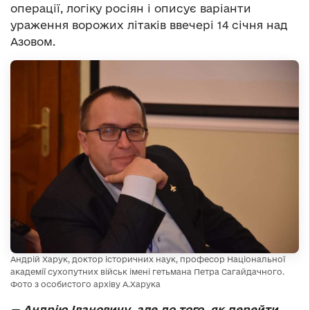
операції, логіку росіян і описує варіанти
ураження ворожих літаків ввечері 14 січня над
Азовом.
Андрій Харук, доктор історичних наук, професор Національної
академії сухопутних військ імені гетьмана Петра Сагайдачного.
Фото з особистого архіву А.Харука
— Андрію Івановичу, але до того, як перейти