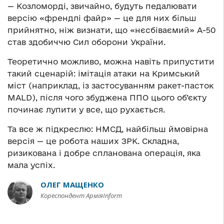
— Козломорді, звичайно, будуть педалювати
версію «френдлі файр» — це для них більш
прийнятно, ніж визнати, що «нєсбіваємий» А-50
став здобиччю Сил оборони України.
Теоретично можливо, можна навіть припустити
такий сценарій: імітація атаки на Кримський
міст (наприклад, із застосуванням ракет-пасток
MALD), після чого збуджена ППО цього об’єкту
починає лупити у все, що рухається.
Та все ж підкреслю: НМСД, найбільш ймовірна
версія — це робота наших ЗРК. Складна,
ризикована і добре спланована операція, яка
мала успіх.
ОЛЕГ МАЩЕНКО
Кореспондент АрміяInform