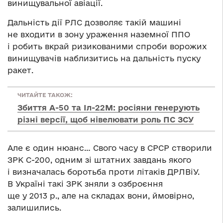
винищувальної авіації.
Дальність дії РЛС дозволяє такій машині
не входити в зону ураження наземної ППО
і робить вкрай ризикованими спроби ворожих
винищувачів наблизитись на дальність пуску
ракет.
ЧИТАЙТЕ ТАКОЖ:
Збиття А-50 та Іл-22М: росіяни генерують
різні версії, щоб нівелювати роль ПС ЗСУ
Але є один нюанс… Свого часу в СРСР створили
ЗРК С-200, одним зі штатних завдань якого
і визначалась боротьба проти літаків ДРЛВіУ.
В Україні такі ЗРК зняли з озброєння
ще у 2013 р., але на складах вони, ймовірно,
залишились.