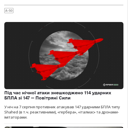
А-50
Під час нічної атаки знешкоджено 114 ударних
БПЛА зі 147 — Повітряні Сили
У ніч на 7 серпня противник атакував 147 ударними БПЛА типу
Shahed (в т.ч. реактивними), «гербера», «італмас» та дронами-
імітаторами.