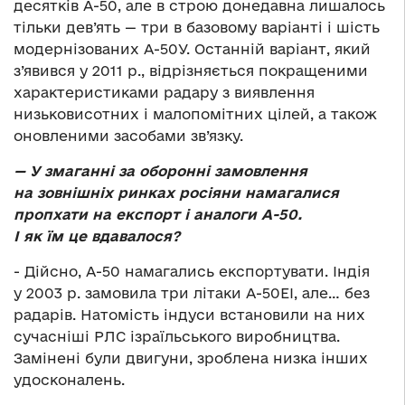
десятків А-50, але в строю донедавна лишалось
тільки дев’ять — три в базовому варіанті і шість
модернізованих А-50У. Останній варіант, який
з’явився у 2011 р., відрізняється покращеними
характеристиками радару з виявлення
низьковисотних і малопомітних цілей, а також
оновленими засобами зв’язку.
— У змаганні за оборонні замовлення
на зовнішніх ринках росіяни намагалися
пропхати на експорт і аналоги А-50.
І як їм це вдавалося?
­- Дійсно, А-50 намагались експортувати. Індія
у 2003 р. замовила три літаки А-50ЕІ, але… без
радарів. Натомість індуси встановили на них
сучасніші РЛС ізраїльського виробництва.
Замінені були двигуни, зроблена низка інших
удосконалень.