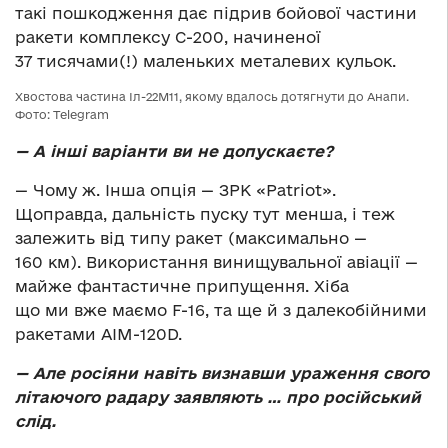
такі пошкодження дає підрив бойової частини
ракети комплексу С-200, начиненої
37 тисячами(!) маленьких металевих кульок.
Хвостова частина Іл-22М11, якому вдалось дотягнути до Анапи.
Фото: Telegram
— А інші варіанти ви не допускаєте?
— Чому ж. Інша опція — ЗРК «Patriot».
Щоправда, дальність пуску тут менша, і теж
залежить від типу ракет (максимально —
160 км). Використання винищувальної авіації —
майже фантастичне припущення. Хіба
що ми вже маємо F-16, та ще й з далекобійними
ракетами AIM-120D.
— Але росіяни навіть визнавши ураження свого
літаючого радару заявляють … про російський
слід.