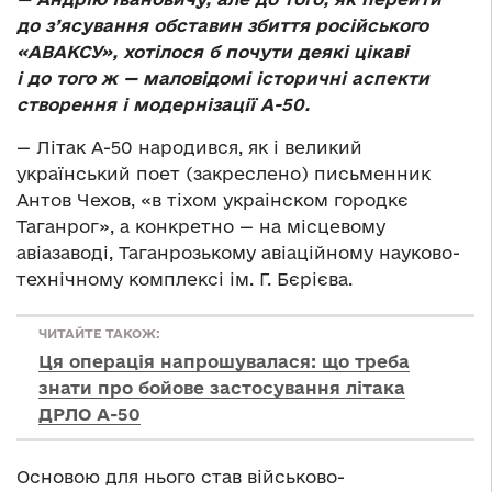
до з’ясування обставин збиття російського
«АВАКСУ», хотілося б почути деякі цікаві
і до того ж — маловідомі історичні аспекти
створення і модернізації А-50.
— Літак А-50 народився, як і великий
український поет (закреслено) письменник
Антов Чехов, «в тіхом украінском городкє
Таганрог», а конкретно — на місцевому
авіазаводі, Таганрозькому авіаційному науково-
технічному комплексі ім. Г. Бєрієва.
ЧИТАЙТЕ ТАКОЖ:
Ця операція напрошувалася: що треба
знати про бойове застосування літака
ДРЛО А-50
Основою для нього став військово-