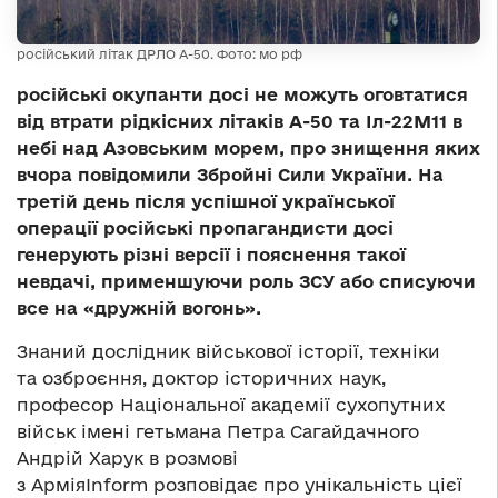
російський літак ДРЛО А-50. Фото: мо рф
російські окупанти досі не можуть оговтатися
від втрати рідкісних літаків А-50 та Іл-22М11 в
небі над Азовським морем, про знищення яких
вчора повідомили Збройні Сили України. На
третій день після успішної української
операції російські пропагандисти досі
генерують різні версії і пояснення такої
невдачі, применшуючи роль ЗСУ або списуючи
все на «дружній вогонь».
Знаний дослідник військової історії, техніки
та озброєння, доктор історичних наук,
професор Національної академії сухопутних
військ імені гетьмана Петра Сагайдачного
Андрій Харук в розмові
з АрміяInform розповідає про унікальність цієї