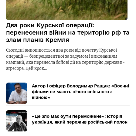
Два роки Курської операції:
перенесення війни на територію рф та
злам планів Кремля
Сьогодні виповнюється два роки від початку Курської
операції — безпрецедентної за задумом і виконанням
кампанії, яка перенесла бойові дії на територію держави-
агресора. Цей крок…
Актор і офіцер Володимир Ращук: «Воєнні
фільми не мають нічого спільного з
війною»
«Це зло має бути переможене»: історія
українця, який пережив російський полон