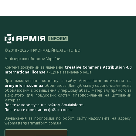
© 2018 - 2026, ІНФОРМАЦІЙНЕ АГЕНТСТВО,
Міністерство оборони України
Контент доступний за ліцензією
Creative Commons Attribution 4.0
International license
якщо не зазначено інше.
При використанні контенту з сайту АрміяInform посилання на
armyinform.com.ua
обов’язкове. Для суб’єктів у сфері онлайн-медіа
обов’язковим є розміщення у першому абзаці матеріалу прямого та
відкритого для пошукових систем гіперпосилання на цитований
матеріал.
Політика користування сайтом АрміяInform
Політика використання файлів cookie
Зауваження та пропозиції по роботі сайту надсилайте на адресу:
webmaster@armyinform.com.ua