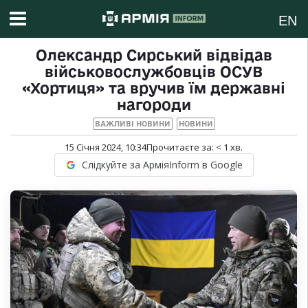
EN
Олександр Сирський відвідав
військовослужбовців ОСУВ
«Хортиця» та вручив їм державні
нагороди
ВАЖЛИВІ НОВИНИ
НОВИНИ
15 Січня 2024, 10:34
Прочитаєте за:
< 1
хв.
Слідкуйте за АрміяInform в Google