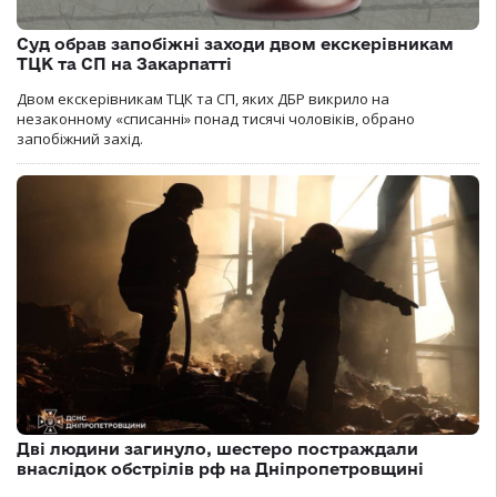
Суд обрав запобіжні заходи двом екскерівникам
ТЦК та СП на Закарпатті
Двом екскерівникам ТЦК та СП, яких ДБР викрило на
незаконному «списанні» понад тисячі чоловіків, обрано
запобіжний захід.
Дві людини загинуло, шестеро постраждали
внаслідок обстрілів рф на Дніпропетровщині