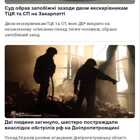
Суд обрав запобіжні заходи двом екскерівникам
ТЦК та СП на Закарпатті
Двом екскерівникам ТЦК та СП, яких ДБР викрило на
незаконному «списанні» понад тисячі чоловіків, обрано
запобіжний захід.
Дві людини загинуло, шестеро постраждали
внаслідок обстрілів рф на Дніпропетровщині
Понад 50 разів росіяни атакували Дніпропетровську області.