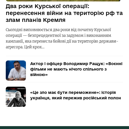
Два роки Курської операції:
перенесення війни на територію рф та
злам планів Кремля
Сьогодні виповнюється два роки від початку Курської
операції — безпрецедентної за задумом і виконанням
кампанії, яка перенесла бойові дії на територію держави-
агресора. Цей крок…
Актор і офіцер Володимир Ращук: «Воєнні
фільми не мають нічого спільного з
війною»
«Це зло має бути переможене»: історія
українця, який пережив російський полон