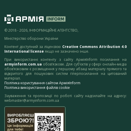
© 2018 - 2026, ІНФОРМАЦІЙНЕ АГЕНТСТВО,
Міністерство оборони України
Контент доступний за ліцензією
Creative Commons Attribution 4.0
International license
якщо не зазначено інше.
При використанні контенту з сайту АрміяInform посилання на
armyinform.com.ua
обов’язкове. Для суб’єктів у сфері онлайн-медіа
обов’язковим є розміщення у першому абзаці матеріалу прямого та
відкритого для пошукових систем гіперпосилання на цитований
матеріал.
Політика користування сайтом АрміяInform
Політика використання файлів cookie
Зауваження та пропозиції по роботі сайту надсилайте на адресу:
webmaster@armyinform.com.ua