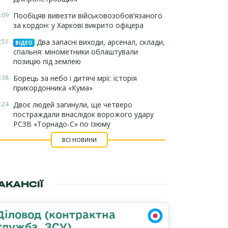
:09
Пообіцяв вивезти військовозобов’язаного
за кордон: у Харкові викрито офіцера
:51
Два запасні виходи, арсенал, склади,
ВІДЕО
спальня: мінометники облаштували
позицію під землею
:38
Борець за небо і дитячі мрії: історія
прикордонника «Кума»
:24
Двоє людей загинули, ще четверо
постраждали внаслідок ворожого удару
РСЗВ «Торнадо-С» по Ізюму
ВСІ НОВИНИ
АКАНСІЇ
Діловод (контрактна
служба, ЗСУ)