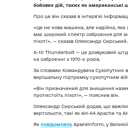
бойових дій, таких як американські 
Про це він сказав в інтерв’ю інформац
«Це не нова машина, але надійна, яка 
має широкий спектр озброєння для з
піхоті», — сказав Олександр Сирський.
A-10 Thunderbolt — це дозвуковий шт
на озброєнні з 1970-х років.
За словами Командувача Сухопутних ві
вирішальну підтримку сухопутним вій
«Він призначений для знищення наземн
протистоїть піхоті», — пояснив він.
Олександр Сирський додав, що важлив
вертольоти, такі як AH-64 Apache та A
Як
повідомляла
АрміяInform, у Великі