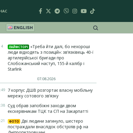
НАС
ENGLISH
14
«Треба йти далі, бо нехороші
ЛАЙФСТОРІ
люди відходять з позицій»: зв’язківець 40-ї
артилерійської бригади про
Слобожанський наступ, 155-й калібр і
Starlink
07.08.2026
:49
7 корпус ДШВ розгортає власну мобільну
мережу сотового зв’язку
:38
Суд обрав запобіжні заходи двом
екскерівникам ТЦК та СП на Закарпатті
:21
Дві людини загинуло, шестеро
ФОТО
постраждали внаслідок обстрілів рф на
Дніпропетровщині