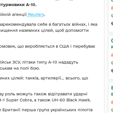
штурмовики А-10.
ійній агенції
Reuters
.
зарекомендувала себе в багатьох війнах, і яка
нищення наземних цілей, щоб допомогти
урмовик, що виробляється в США і перебуває
йськ ЗСУ, літаки типу А-10 нададуть
ськам на полі бою.
их цілей: танків, артилерії… всього, що
у роль можуть також відігравати ударні
H-1 Super Cobra, а також UH-60 Black Hawk.
й Британії перша група українських пілотів