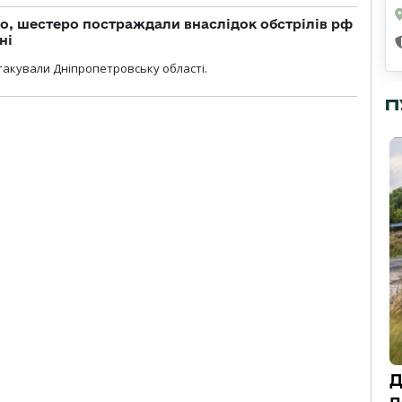
о, шестеро постраждали внаслідок обстрілів рф
ні
атакували Дніпропетровську області.
П
Д
п