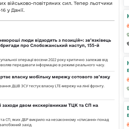
их військово-повітряних сил. Тепер льотчики
6 у Данії.
 нехороші люди відходять з позицій»: зв’язківець
ї бригади про Слобожанський наступ, 155-й
тупальної операції восени 2022 року критично залежав від
озволяв передавати інформацію в режимі реального часу.
ртає власну мобільну мережу сотового зв’язку
вання ДШВ ЗСУ тестує власну LTE-мережу на лінії фронту.
і заходи двом екскерівникам ТЦК та СП на
та СП, яких ДБР викрило на незаконному «списанні» понад
 запобіжний захід.