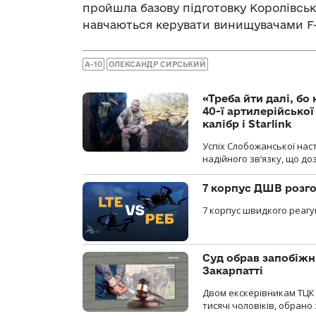
пройшла базову підготовку Королівськ
навчаються керувати винищувачами F-1
А-10
ОЛЕКСАНДР СИРСЬКИЙ
«Треба йти далі, бо
40-ї артилерійсько
калібр і Starlink
Успіх Слобожанської нас
надійного зв’язку, що д
7 корпус ДШВ розго
7 корпус швидкого реагу
Суд обрав запобіжн
Закарпатті
Двом екскерівникам ТЦК 
тисячі чоловіків, обрано