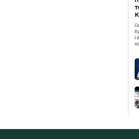
т
К
С
К
і 
н