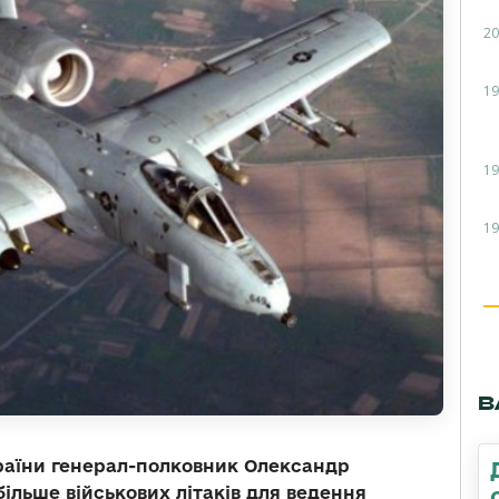
20
19
19
19
В
раїни генерал-полковник Олександр
ільше військових літаків для ведення