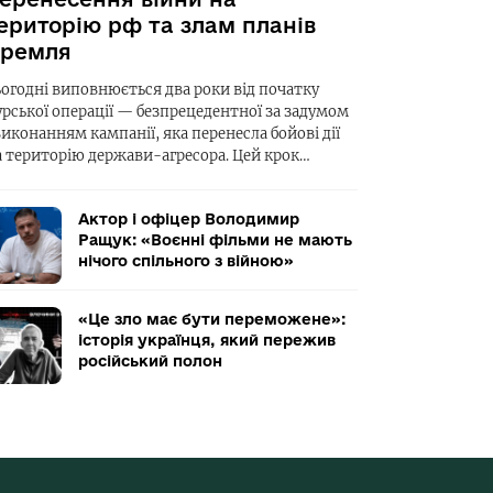
ериторію рф та злам планів
ремля
ьогодні виповнюється два роки від початку
урської операції — безпрецедентної за задумом
виконанням кампанії, яка перенесла бойові дії
а територію держави-агресора. Цей крок…
Актор і офіцер Володимир
Ращук: «Воєнні фільми не мають
нічого спільного з війною»
«Це зло має бути переможене»:
історія українця, який пережив
російський полон