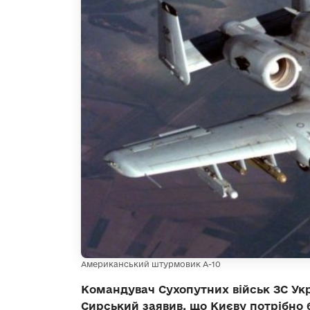
Американський штурмовик А-10
Командувач Сухопутних військ ЗС Ук
Сирський заявив, що Києву потрібно б