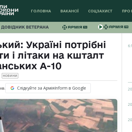
ГОЛОВНА
ВАКАНСІЇ
СОЦЗАХИСТ
ПРО 
ДОВІДНИК ВЕТЕРАНА
ий: Україні потрібні
6:
и і літаки на кшталт
нських А-10
НОВИНИ
Слідкуйте за АрміяInform в Google
хв.
20
20
20