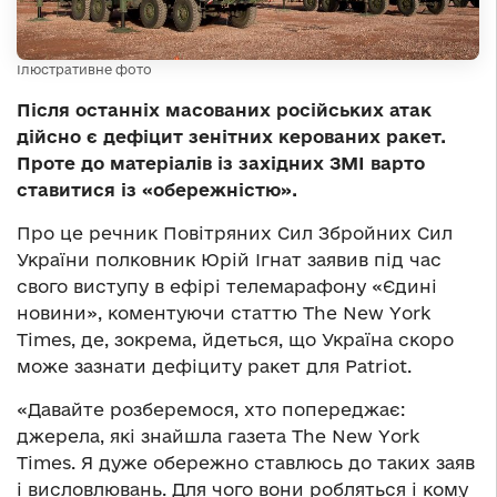
Ілюстративне фото
Після останніх масованих російських атак
дійсно є дефіцит зенітних керованих ракет.
Проте до матеріалів із західних ЗМІ варто
ставитися із «обережністю».
Про це речник Повітряних Сил Збройних Сил
України полковник Юрій Ігнат заявив під час
свого виступу в ефірі телемарафону «Єдині
новини», коментуючи статтю The New York
Times, де, зокрема, йдеться, що Україна скоро
може зазнати дефіциту ракет для Patriot.
«Давайте розберемося, хто попереджає:
джерела, які знайшла газета The New York
Times. Я дуже обережно ставлюсь до таких заяв
і висловлювань. Для чого вони робляться і кому