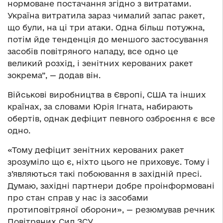
нормоване постачання згідно з витратами.
Україна витратила зараз чималий запас ракет,
що були, на ці три атаки. Одна більш потужна,
потім йде тенденція до меншого застосування
засобів повітряного нападу, все одно це
великий розхід, і зенітних керованих ракет
зокрема”, — додав він.
Військові виробництва в Європі, США та інших
країнах, за словами Юрія Ігната, набирають
обертів, однак дефіцит певного озброєння є все
одно.
«Тому дефіцит зенітних керованих ракет
зрозуміло що є, ніхто цього не приховує. Тому і
з’являються такі побоювання в західній пресі.
Думаю, західні партнери добре проінформовані
про стан справ у нас із засобами
протиповітряної оборони», — резюмував речник
Повітряних Сил ЗСУ.