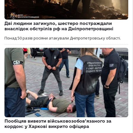
Дві людини загинуло, шестеро постраждали
внаслідок обстрілів рф на Дніпропетровщині
Понад 50 разів росіяни атакували Дніпропетровську області.
Пообіцяв вивезти військовозобов’язаного за
кордон: у Харкові викрито офіцера