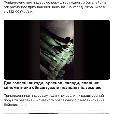
Повідомлено про підозру офіцеру штабу одного з батальйонів
оперативного призначення Національної гвардії України за ч. 3
ст. 332 КК України.
Два запасні виходи, арсенал, склади, спальня:
мінометники облаштували позицію під землею
Прикордонники підрозділу «Щит» показали, як влаштований
побут та безпека мінометного розрахунку під час виконання
бойових завдань.