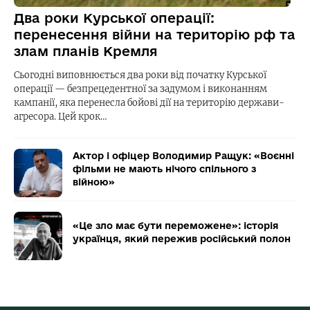
Два роки Курської операції:
перенесення війни на територію рф та
злам планів Кремля
Сьогодні виповнюється два роки від початку Курської
операції — безпрецедентної за задумом і виконанням
кампанії, яка перенесла бойові дії на територію держави-
агресора. Цей крок…
Актор і офіцер Володимир Ращук: «Воєнні
фільми не мають нічого спільного з
війною»
«Це зло має бути переможене»: історія
українця, який пережив російський полон