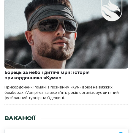
Борець за небо і дитячі мрії: історія
прикордонника «Кума»
Прикордонник Роман із позивним «Кум» воює на важких
бомберах «Vampire» та вже п’ять років організовує дитячий
футбольний турнір на Одещині.
ВАКАНСІЇ