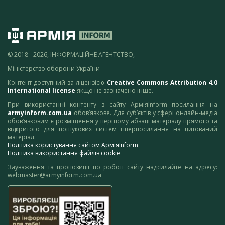
© 2018 - 2026, ІНФОРМАЦІЙНЕ АГЕНТСТВО,
Міністерство оборони України
Контент доступний за ліцензією
Creative Commons Attribution 4.0
International license
якщо не зазначено інше.
При використанні контенту з сайту АрміяInform посилання на
armyinform.com.ua
обов’язкове. Для суб’єктів у сфері онлайн-медіа
обов’язковим є розміщення у першому абзаці матеріалу прямого та
відкритого для пошукових систем гіперпосилання на цитований
матеріал.
Політика користування сайтом АрміяInform
Політика використання файлів cookie
Зауваження та пропозиції по роботі сайту надсилайте на адресу:
webmaster@armyinform.com.ua