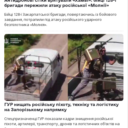
Антидронові сітки врятували «Хамві»: бійці 128-ї
бригади пережили атаку російської «Молнії»
Бійці 128-ї Закарпатської бригади, повертаючись із бойового
завдання, потрапили під атаку російського ударного
безпілотника «Молнія».
ГУР нищать російську піхоту, техніку та логістику
на Запорізькому напрямку
Спецпризначенці ГУР показали кадри знищення російської
піхоти, артилерії, транспорту, дронів та логістичних об’єктів на