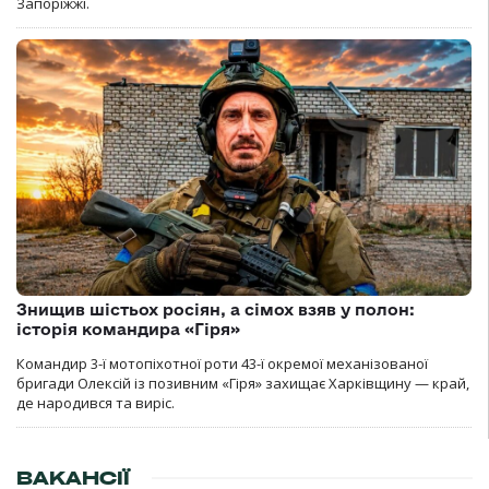
Запоріжжі.
Знищив шістьох росіян, а сімох взяв у полон:
історія командира «Гіря»
Командир 3-ї мотопіхотної роти 43-ї окремої механізованої
бригади Олексій із позивним «Гіря» захищає Харківщину — край,
де народився та виріс.
ВАКАНСІЇ