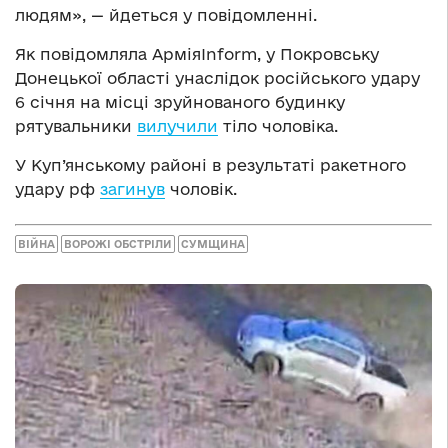
людям», — йдеться у повідомленні.
Як повідомляла АрміяInform, у Покровську
Донецької області унаслідок російського удару
6 січня на місці зруйнованого будинку
рятувальники
вилучили
тіло чоловіка.
У Куп’янському районі в результаті ракетного
удару рф
загинув
чоловік.
ВІЙНА
ВОРОЖІ ОБСТРІЛИ
СУМЩИНА