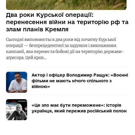
Два роки Курської операції:
перенесення війни на територію рф та
злам планів Кремля
Сьогодні виповнюється два роки від початку Курської
операції — безпрецедентної за задумом і виконанням
кампанії, яка перенесла бойові дії на територію держави-
агресора. Цей крок…
Актор і офіцер Володимир Ращук: «Воєнні
фільми не мають нічого спільного з
війною»
«Це зло має бути переможене»: історія
українця, який пережив російський полон