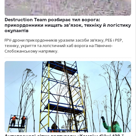
Destruction Team розбирає тил ворога:
прикордонники нищать зв’язок, техніку й логістику
окупантів
FPV-дрони прикордонників уразили засоби зв’язку, РЕБ і РЕР,
техніку, укриття та логістичний хаб ворога на Північно-
Слобожанському напрямку.