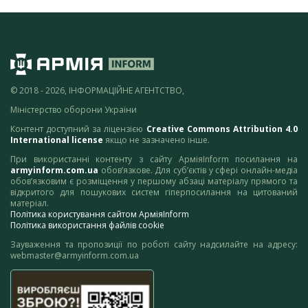
© 2018 - 2026, ІНФОРМАЦІЙНЕ АГЕНТСТВО,
Міністерство оборони України
Контент доступний за ліцензією
Creative Commons Attribution 4.0
International license
якщо не зазначено інше.
При використанні контенту з сайту АрміяInform посилання на
armyinform.com.ua
обов’язкове. Для суб’єктів у сфері онлайн-медіа
обов’язковим є розміщення у першому абзаці матеріалу прямого та
відкритого для пошукових систем гіперпосилання на цитований
матеріал.
Політика користування сайтом АрміяInform
Політика використання файлів cookie
Зауваження та пропозиції по роботі сайту надсилайте на адресу:
webmaster@armyinform.com.ua