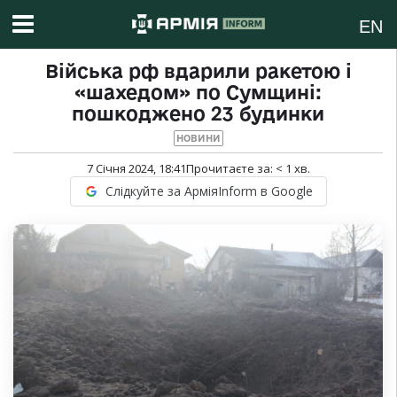
EN
Війська рф вдарили ракетою і
«шахедом» по Сумщині:
пошкоджено 23 будинки
НОВИНИ
7 Січня 2024, 18:41
Прочитаєте за:
< 1
хв.
Слідкуйте за АрміяInform в Google