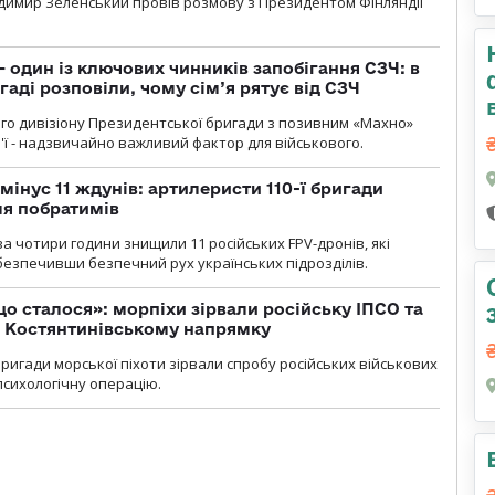
димир Зеленський провів розмову з Президентом Фінляндії
 один із ключових чинників запобігання СЗЧ: в
аді розповіли, чому сім’я рятує від СЗЧ
го дивізіону Президентської бригади з позивним «Махно»
м'ї - надзвичайно важливий фактор для військового.
мінус 11 ждунів: артилеристи 110-ї бригади
ля побратимів
а чотири години знищили 11 російських FPV-дронів, які
абезпечивши безпечний рух українських підрозділів.
що сталося»: морпіхи зірвали російську ІПСО та
а Костянтинівському напрямку
бригади морської піхоти зірвали спробу російських військових
сихологічну операцію.