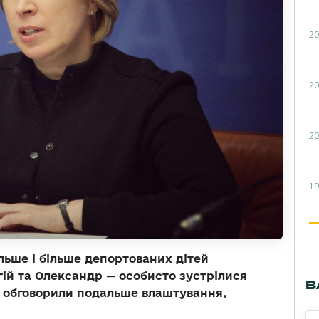
20
20
20
19
льше і більше депортованих дітей
ргій та Олександр — особисто зустрілися
В
 обговорили подальше влаштування,