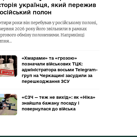
сторія українця, який пережив
осійський полон
отири роки він перебував у російському полоні,
 червня 2026 року його звільнили в рамках
ергового обміну полоненими. Наприкінці
ипня…
«Хмарами» та «грозою»
позначали військових ТЦК:
адміністратора восьми Telegram-
груп на Черкащині засудили за
перешкоджання ЗСУ
«СЗЧ — теж не вихід»: як «Ніка»
знайшла бажану посаду і
повернулася до війська