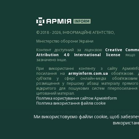
© 2018 - 2026, ІНФОРМАЦІЙНЕ АГЕНТСТВО,
Міністерство оборони України
Контент доступний за ліцензією
Creative Comm
Attribution 4.0 International license
якщо 
зазначено інше.
При використанні контенту з сайту АрміяInf
посилання на
armyinform.com.ua
обов’язкове. 
суб’єктів у сфері онлайн-медіа обов’язкови
розміщення у першому абзаці матеріалу прямого
відкритого для пошукових систем гіперпосилання
цитований матеріал.
Політика користування сайтом АрміяInform
Політика використання файлів cookie
Зауваження та пропозиції по роботі сайту надсилайте
Ми використовуємо файли cookie, щоб забезпе
адресу:
webmaster@armyinform.com.ua
використанн