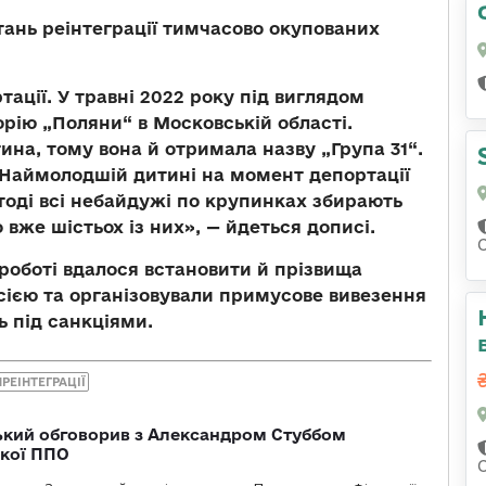
тань реінтеграції тимчасово окупованих
тації. У травні 2022 року під виглядом
орію „Поляни“ в Московській області.
тина, тому вона й отримала назву „Група 31“.
т. Наймолодшій дитині на момент депортації
дтоді всі небайдужі по крупинках збирають
вже шістьох із них», — йдеться дописі.
роботі вдалося встановити й прізвища
осією та організовували примусове вивезення
ь під санкціями.
РЕІНТЕГРАЦІЇ
кий обговорив з Александром Стуббом
ької ППО