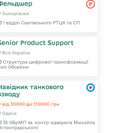
Фельдшер
Запоріжжя
1 відділ Сватівського РТЦК та СП
Senior Product Support
Вся Україна
Структура цифрової трансформації
Сил Оборони
Навідник танкового
взводу
від 30000 до 130000 грн
Одеса
35 ОБрМП ім. контр-адмірала Михайла
Остроградського