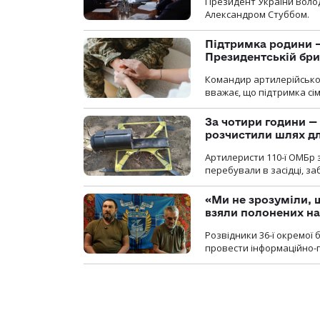
Президент України Воло
Александром Стуббом.
Підтримка родини —
Президентській бриг
Командир артилерійсько
вважає, що підтримка сі
За чотири години — 
розчистили шлях д
Артилеристи 110-ї ОМБр з
перебували в засідці, з
«Ми не зрозуміли, 
взяли полонених н
Розвідники 36-ї окремої 
провести інформаційно-п