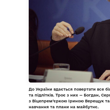
До України вдається повертати все бі
та підлітків. Троє з них — Богдан, Се
з Віцепрем’єркою Іриною Верещук та
навчання та плани на майбутнє.