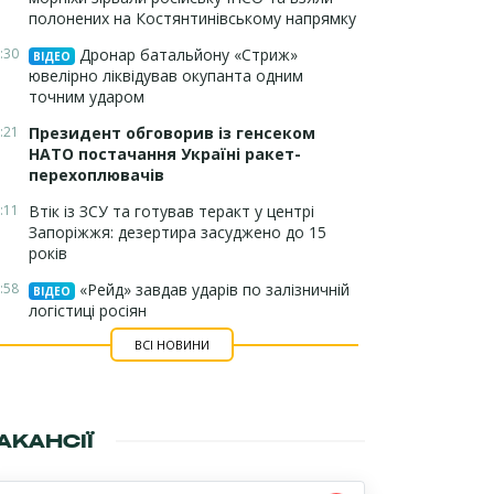
полонених на Костянтинівському напрямку
:30
Дронар батальйону «Стриж»
ВІДЕО
ювелірно ліквідував окупанта одним
точним ударом
:21
Президент обговорив із генсеком
НАТО постачання Україні ракет-
перехоплювачів
:11
Втік із ЗСУ та готував теракт у центрі
Запоріжжя: дезертира засуджено до 15
років
:58
«Рейд» завдав ударів по залізничній
ВІДЕО
логістиці росіян
ВСІ НОВИНИ
АКАНСІЇ