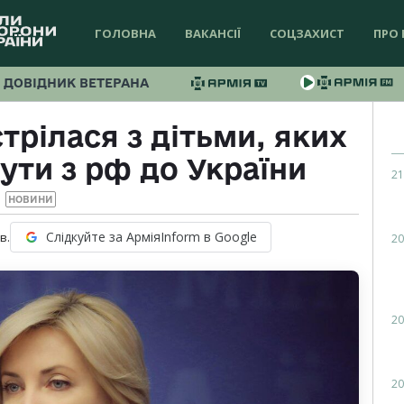
ГОЛОВНА
ВАКАНСІЇ
СОЦЗАХИСТ
ПРО 
ДОВІДНИК ВЕТЕРАНА
трілася з дітьми, яких
ути з рф до України
21
НОВИНИ
Слідкуйте за АрміяInform в Google
в.
20
20
20