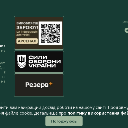
pr
ons
не
orm
Для
м є
 та
 на
 на
чити вам найкращий досвід роботи на нашому сайті. Продовжу
я файлів cookie. Детальніше про
політику використання фай
Погоджуюсь