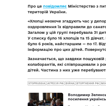
Про це
повідомляє
Міністерство з пи
територій України.
«Хлопці неохоче згадують час у депор
оздоровлення їх відправили до санат
Загалом у цій групі перебувала 31 ди
У списку було 16 хлопців та 15 дівча
було 6 років, найстаршим — по 17. Ві
інформацію про цих дітей. Повернуто 
Зазначається, що завдяки пошуковій 
колаборантів, які співпрацювали з р
дітей. Частина з них уже перебувают
STOPRUSSIA
АГРЕСІЯ РФ
ВІЙНА
ВТОРГНЕННЯ РФ
МІН
Володимир Зеленсь
посилення українс