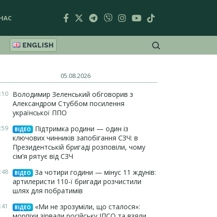
НАС
ENGLISH
05.08.2026
:10
Володимир Зеленський обговорив з
Александром Стуббом посилення
української ППО
:59
Підтримка родини — один із
ВІДЕО
ключових чинників запобігання СЗЧ: в
Президентській бригаді розповіли, чому
сім’я рятує від СЗЧ
:48
За чотири години — мінус 11 ждунів:
ВІДЕО
артилеристи 110-ї бригади розчистили
шлях для побратимів
:41
«Ми не зрозуміли, що сталося»:
ВІДЕО
морпіхи зірвали російську ІПСО та взяли