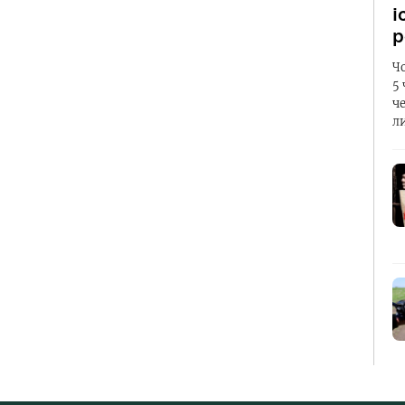
і
р
Ч
5
ч
л