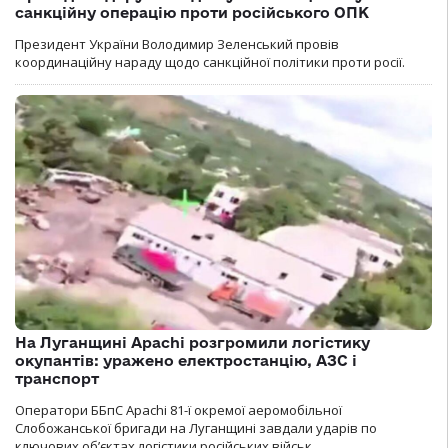
санкційну операцію проти російського ОПК
Президент України Володимир Зеленський провів
координаційну нараду щодо санкційної політики проти росії.
На Луганщині Apachi розгромили логістику
окупантів: уражено електростанцію, АЗС і
транспорт
Оператори ББпС Apachi 81-ї окремої аеромобільної
Слобожанської бригади на Луганщині завдали ударів по
ключових об’єктах логістики російських військ.