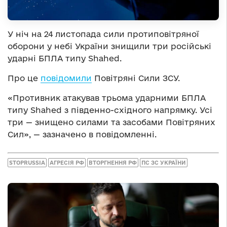
У ніч на 24 листопада сили протиповітряної
оборони у небі України знищили три російські
ударні БПЛА типу Shahed.
Про це
повідомили
Повітряні Сили ЗСУ.
«Противник атакував трьома ударними БПЛА
типу Shahed з південно-східного напрямку. Усі
три — знищено силами та засобами Повітряних
Сил», — зазначено в повідомленні.
STOPRUSSIA
АГРЕСІЯ РФ
ВТОРГНЕННЯ РФ
ПС ЗС УКРАЇНИ