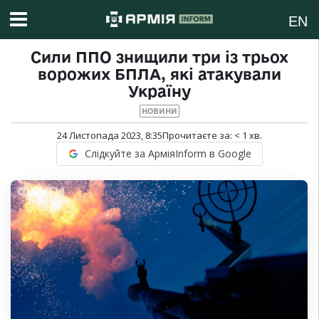
EN
Сили ППО знищили три із трьох
ворожих БПЛА, які атакували
Україну
НОВИНИ
24 Листопада 2023, 8:35
Прочитаєте за:
< 1
хв.
Слідкуйте за АрміяInform в Google