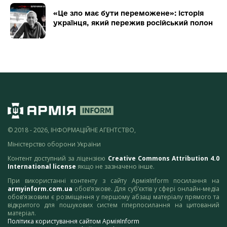
«Це зло має бути переможене»: історія
українця, який пережив російський полон
© 2018 - 2026, ІНФОРМАЦІЙНЕ АГЕНТСТВО,
Міністерство оборони України
Контент доступний за ліцензією
Creative Commons Attribution 4.0
International license
якщо не зазначено інше.
При використанні контенту з сайту АрміяInform посилання на
armyinform.com.ua
обов’язкове. Для суб’єктів у сфері онлайн-медіа
обов’язковим є розміщення у першому абзаці матеріалу прямого та
відкритого для пошукових систем гіперпосилання на цитований
матеріал.
Політика користування сайтом АрміяInform