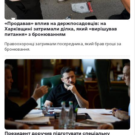
«Продавав» вплив на держпосадовців: на
Харківщині затримали ділка, який «вирішував
питання» з бронюванням
Правоохоронці затримали посередника, який брав гроші за
бронювання.
Президент доручив підготувати спеціальну