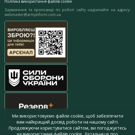
Політика використання файлів cookie
Зауваження та пропозиції по роботі сайту надсилайте на адресу:
webmaster@armyinform.com.ua
Ми використовуємо файли cookie, щоб забезпечити
вам найкращий досвід роботи на нашому сайті.
Продовжуючи користуватися сайтом, ви погоджуєтесь
press@armyinform.com.ua
на використання файлів cookie. Детальніше про