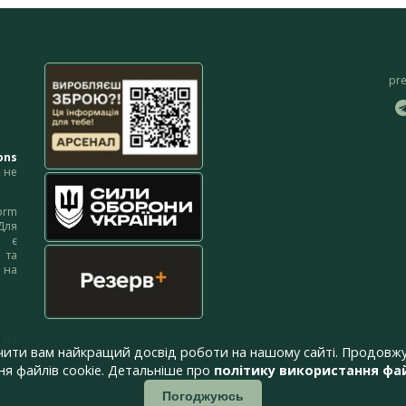
pr
ons
не
orm
Для
м є
 та
 на
 на
чити вам найкращий досвід роботи на нашому сайті. Продовжу
я файлів cookie. Детальніше про
політику використання фай
Погоджуюсь