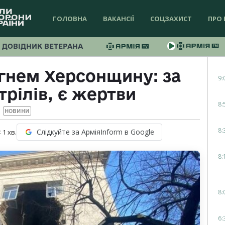
ГОЛОВНА
ВАКАНСІЇ
СОЦЗАХИСТ
ПРО 
ДОВІДНИК ВЕТЕРАНА
огнем Херсонщину: за
9:
трілів, є жертви
8:
НОВИНИ
8:
Слідкуйте за АрміяInform в Google
 1
хв.
8:
8:
6: