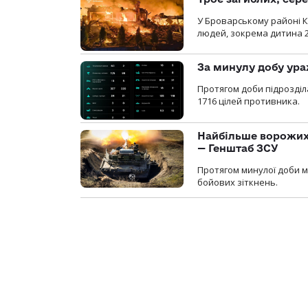
У Броварському районі Ки
людей, зокрема дитина 
За минулу добу ура
Протягом доби підрозді
1716 цілей противника.
Найбільше ворожих 
— Генштаб ЗСУ
Протягом минулої доби м
бойових зіткнень.