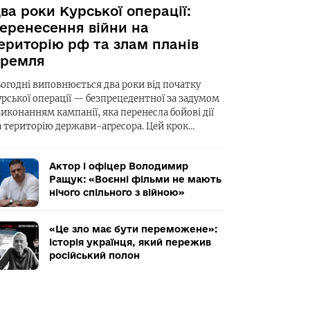
ва роки Курської операції:
еренесення війни на
ериторію рф та злам планів
ремля
ьогодні виповнюється два роки від початку
урської операції — безпрецедентної за задумом
виконанням кампанії, яка перенесла бойові дії
а територію держави-агресора. Цей крок…
Актор і офіцер Володимир
Ращук: «Воєнні фільми не мають
нічого спільного з війною»
«Це зло має бути переможене»:
історія українця, який пережив
російський полон