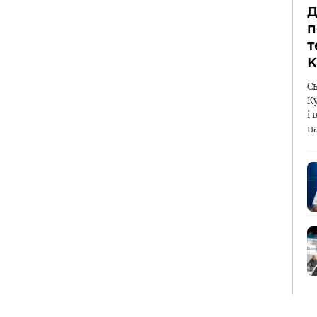
Д
п
т
К
С
К
і 
н