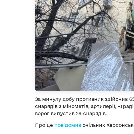
За минулу добу противник здійснив 6
снарядів з мінометів, артилерії, «Граді
ворог випустив 29 снарядів.
Про це
повідомив
очільник Херсонськ