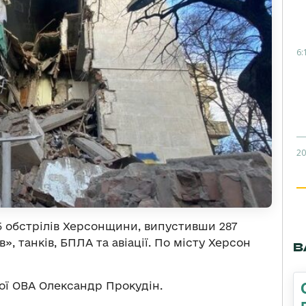
6:
20
5 обстрілів Херсонщини, випустивши 287
в», танків, БПЛА та авіації. По місту Херсон
В
ої ОВА Олександр Прокудін.