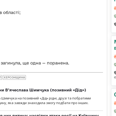
в області;
 загинула, ще одна — поранена.
Л
ХЕРСОНЩИНА
їни В’ячеслава Шимчука (позивний «Дід»)
а Шимчука на позивний «Дід» рідні, друзі та побратими
ину, яка завжди знаходила змогу подбати про інших.
д них дитина: наслідки атаки росії на Київщину