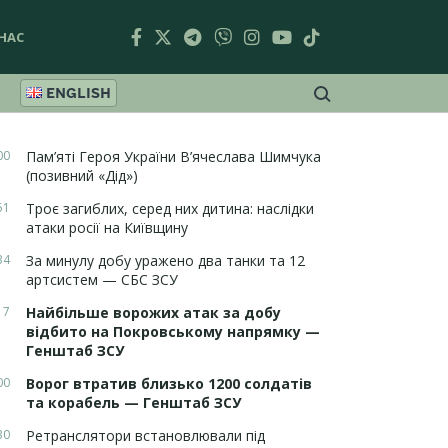
НАС
ENGLISH
00
Пам’яті Героя України В’ячеслава Шимчука
(позивний «Дід»)
51
Троє загиблих, серед них дитина: наслідки
атаки росії на Київщину
34
За минулу добу уражено два танки та 12
артсистем — СБС ЗСУ
17
Найбільше ворожих атак за добу
відбито на Покровському напрямку —
Генштаб ЗСУ
00
Ворог втратив близько 1200 солдатів
та корабель — Генштаб ЗСУ
30
Ретранслятори встановлювали під