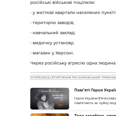
російські військові поцілили:
· у житлові квартали населених пункті
· територію заводів;
· навчальний заклад;
· медичну установу;
· магазин у Херсоні.
Через російську агресію одна людина
STOPRUSSIA
ВТОРГНЕННЯ РФ
ХАРКІВСЬКИЙ ТРИБУНА
Пам’яті Героя Укра
Героя України В’ячеслав
пам’ятають як чуйну люд
Троє загиблих, сере