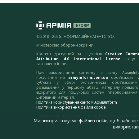
© 2018 - 2026, ІНФОРМАЦІЙНЕ АГЕНТСТВО,
Міністерство оборони України
Контент доступний за ліцензією
Creative Comm
Attribution 4.0 International license
якщо 
зазначено інше.
При використанні контенту з сайту АрміяInf
посилання на
armyinform.com.ua
обов’язкове. 
суб’єктів у сфері онлайн-медіа обов’язкови
розміщення у першому абзаці матеріалу прямого
відкритого для пошукових систем гіперпосилання
цитований матеріал.
Політика користування сайтом АрміяInform
Політика використання файлів cookie
Зауваження та пропозиції по роботі сайту надсилайте
Ми використовуємо файли cookie, щоб забезпе
адресу:
webmaster@armyinform.com.ua
використанн