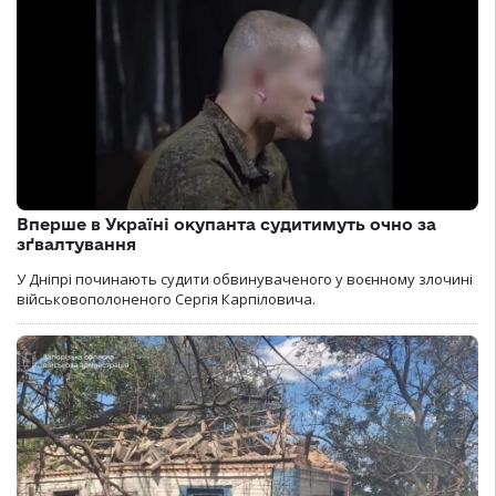
Вперше в Україні окупанта судитимуть очно за
зґвалтування
У Дніпрі починають судити обвинуваченого у воєнному злочині
військовополоненого Сергія Карпіловича.