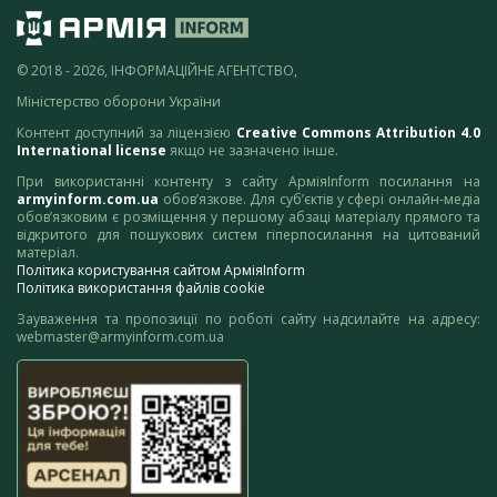
© 2018 - 2026, ІНФОРМАЦІЙНЕ АГЕНТСТВО,
Міністерство оборони України
Контент доступний за ліцензією
Creative Commons Attribution 4.0
International license
якщо не зазначено інше.
При використанні контенту з сайту АрміяInform посилання на
armyinform.com.ua
обов’язкове. Для суб’єктів у сфері онлайн-медіа
обов’язковим є розміщення у першому абзаці матеріалу прямого та
відкритого для пошукових систем гіперпосилання на цитований
матеріал.
Політика користування сайтом АрміяInform
Політика використання файлів cookie
Зауваження та пропозиції по роботі сайту надсилайте на адресу:
webmaster@armyinform.com.ua