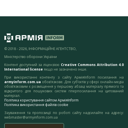
© 2018 - 2026, ІНФОРМАЦІЙНЕ АГЕНТСТВО,
Міністерство оборони України
Контент доступний за ліцензією
Creative Commons Attribution 4.0
International license
якщо не зазначено інше.
При використанні контенту з сайту АрміяInform посилання на
armyinform.com.ua
обов’язкове. Для суб’єктів у сфері онлайн-медіа
обов’язковим є розміщення у першому абзаці матеріалу прямого та
відкритого для пошукових систем гіперпосилання на цитований
матеріал.
Політика користування сайтом АрміяInform
Політика використання файлів cookie
Зауваження та пропозиції по роботі сайту надсилайте на адресу:
webmaster@armyinform.com.ua