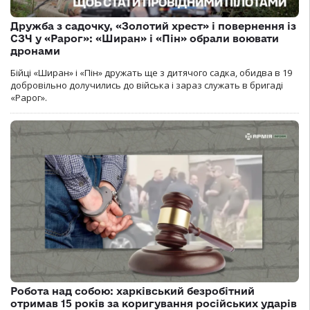
Дружба з садочку, «Золотий хрест» і повернення із
СЗЧ у «Рарог»: «Ширан» і «Пін» обрали воювати
дронами
Бійці «Ширан» і «Пін» дружать ще з дитячого садка, обидва в 19
добровільно долучились до війська і зараз служать в бригаді
«Рарог».
Робота над собою: харківський безробітний
отримав 15 років за коригування російських ударів