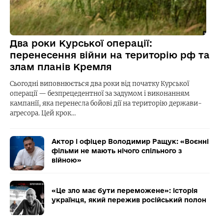
Два роки Курської операції:
перенесення війни на територію рф та
злам планів Кремля
Сьогодні виповнюється два роки від початку Курської
операції — безпрецедентної за задумом і виконанням
кампанії, яка перенесла бойові дії на територію держави-
агресора. Цей крок…
Актор і офіцер Володимир Ращук: «Воєнні
фільми не мають нічого спільного з
війною»
«Це зло має бути переможене»: історія
українця, який пережив російський полон