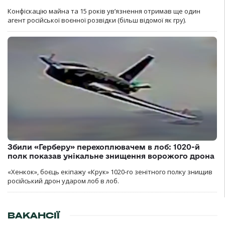
Конфіскацію майна та 15 років увʼязнення отримав ще один
агент російської воєнної розвідки (більш відомої як гру).
Збили «Герберу» перехоплювачем в лоб: 1020-й
полк показав унікальне знищення ворожого дрона
«Хенкок», боєць екіпажу «Крук» 1020-го зенітного полку знищив
російський дрон ударом лоб в лоб.
ВАКАНСІЇ