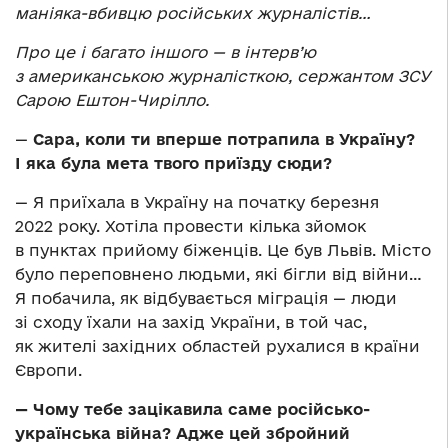
маніяка-вбивцю російських журналістів…
Про це і багато іншого — в інтерв’ю
з американською журналісткою, сержантом ЗСУ
Сарою Ештон-Чирілло.
—
Сара, коли ти вперше потрапила в Україну?
І яка була мета твого приїзду сюди?
— Я приїхала в Україну на початку березня
2022 року. Хотіла провести кілька зйомок
в пунктах прийому біженців. Це був Львів. Місто
було переповнено людьми, які бігли від війни…
Я побачила, як відбувається міграція — люди
зі сходу їхали на захід України, в той час,
як жителі західних областей рухалися в країни
Європи.
— Чому тебе зацікавила саме російсько-
українська війна? Адже цей збройний