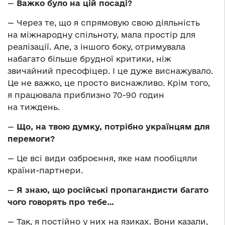
—
Важко було на цій посаді?
— Через те, що я спрямовую свою діяльність
на міжнародну спільноту, мала простір для
реалізації. Але, з іншого боку, отримувала
набагато більше брудної критики, ніж
звичайний пресофіцер. І це дуже виснажувало.
Це не важко, це просто виснажливо. Крім того,
я працювала приблизно 70-90 годин
на тиждень.
—
Що, на твою думку, потрібно українцям для
перемоги?
— Це всі види озброєння, яке нам пообіцяли
країни-партнери.
—
Я знаю, що російські пропагандисти багато
чого говорять про тебе…
— Так, я постійно у них на язиках. Вони казали,