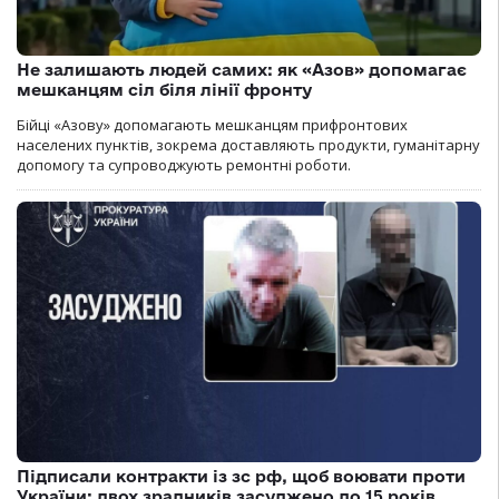
Не залишають людей самих: як «Азов» допомагає
мешканцям сіл біля лінії фронту
Бійці «Азову» допомагають мешканцям прифронтових
населених пунктів, зокрема доставляють продукти, гуманітарну
допомогу та супроводжують ремонтні роботи.
Підписали контракти із зс рф, щоб воювати проти
України: двох зрадників засуджено до 15 років