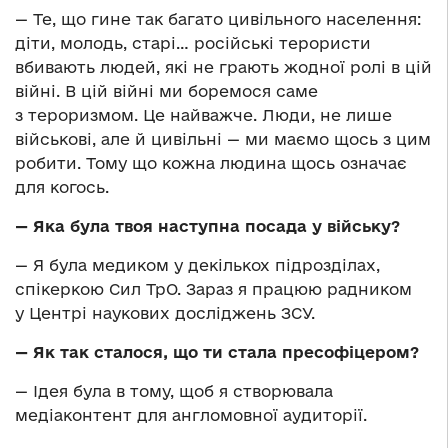
— Те, що гине так багато цивільного населення:
діти, молодь, старі… російські терористи
вбивають людей, які не грають жодної ролі в цій
війні. В цій війні ми боремося саме
з тероризмом. Це найважче. Люди, не лише
військові, але й цивільні — ми маємо щось з цим
робити. Тому що кожна людина щось означає
для когось.
— Яка була твоя наступна посада у війську?
— Я була медиком у декількох підрозділах,
спікеркою Сил ТрО. Зараз я працюю радником
у Центрі наукових досліджень ЗСУ.
— Як так сталося, що ти стала пресофіцером?
— Ідея була в тому, щоб я створювала
медіаконтент для англомовної аудиторії.