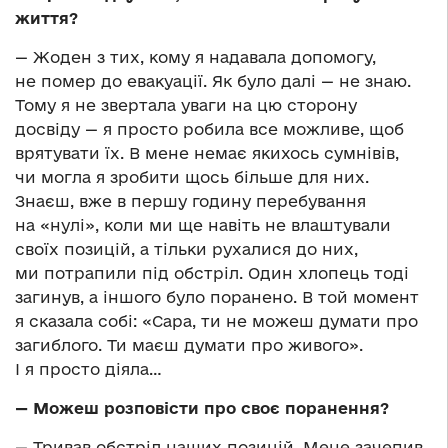
життя?
— Жоден з тих, кому я надавала допомогу,
не помер до евакуації. Як було далі — не знаю.
Тому я не звертала уваги на цю сторону
досвіду — я просто робила все можливе, щоб
врятувати їх. В мене немає якихось сумнівів,
чи могла я зробити щось більше для них.
Знаєш, вже в першу годину перебування
на «нулі», коли ми ще навіть не влаштували
своїх позицій, а тільки рухалися до них,
ми потрапили під обстріл. Один хлопець тоді
загинув, а іншого було поранено. В той момент
я сказала собі: «Сара, ти не можеш думати про
загиблого. Ти маєш думати про живого».
І я просто діяла…
— Можеш розповісти про своє поранення?
— Тривав обстріл наших позицій. Мене зачепив