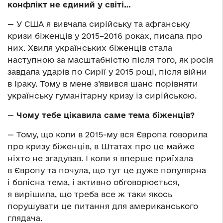
конфлікт не єдиний у світі…
— У США я вивчала сирійську та афганську
кризи біженців у 2015–2016 роках, писала про
них. Хвиля українських біженців стала
наступною за масштабністю після того, як росія
завдала ударів по Сирії у 2015 році, після війни
в Іраку. Тому в мене з’явився шанс порівняти
українську гуманітарну кризу із сирійською.
—
Чому тебе цікавила саме тема біженців?
— Тому, що коли в 2015-му вся Європа говорила
про кризу біженців, в Штатах про це майже
ніхто не згадував. І коли я вперше приїхала
в Європу та почула, що тут це дуже популярна
і болісна тема, і активно обговорюється,
я вирішила, що треба все ж таки якось
порушувати це питання для американського
глядача.