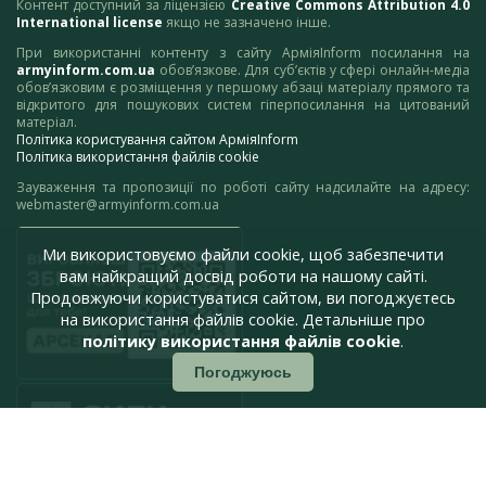
Контент доступний за ліцензією
Creative Commons Attribution 4.0
International license
якщо не зазначено інше.
При використанні контенту з сайту АрміяInform посилання на
armyinform.com.ua
обов’язкове. Для суб’єктів у сфері онлайн-медіа
обов’язковим є розміщення у першому абзаці матеріалу прямого та
відкритого для пошукових систем гіперпосилання на цитований
матеріал.
Політика користування сайтом АрміяInform
Політика використання файлів cookie
Зауваження та пропозиції по роботі сайту надсилайте на адресу:
webmaster@armyinform.com.ua
Ми використовуємо файли cookie, щоб забезпечити
вам найкращий досвід роботи на нашому сайті.
Продовжуючи користуватися сайтом, ви погоджуєтесь
на використання файлів cookie. Детальніше про
політику використання файлів cookie
.
Погоджуюсь