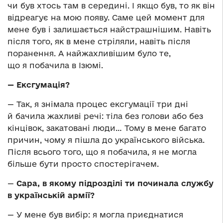
чи був хтось там в середині. І якщо був, то як він
відреагує на мою появу. Саме цей момент для
мене був і залишається найстрашнішим. Навіть
після того, як в мене стріляли, навіть після
поранення. А найжахливішим було те,
що я побачила в Ізюмі.
— Ексгумація?
— Так, я знімала процес ексгумації три дні
й бачила жахливі речі: тіла без голови або без
кінцівок, закатовані люди… Тому в мене багато
причин, чому я пішла до українського війська.
Після всього того, що я побачила, я не могла
більше бути просто спостерігачем.
—
Сара, в якому підрозділі ти починала службу
в українській армії?
— У мене був вибір: я могла приєднатися