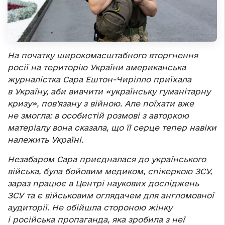
На початку широкомасштабного вторгнення
росії на територію України американська
журналістка Сара Ештон-Чирілло приїхала
в Україну, аби вивчити «українську гуманітарну
кризу», пов’язану з війною. Але поїхати вже
не змогла: в особистій розмові з авторкою
матеріалу вона сказала, що її серце тепер навіки
належить Україні.
Незабаром Сара приєдналася до українського
війська, була бойовим медиком, спікеркою ЗСУ,
зараз працює в Центрі наукових досліджень
ЗСУ та є військовим оглядачем для англомовної
аудиторії. Не обійшла стороною жінку
і російська пропаганда, яка зробила з неї