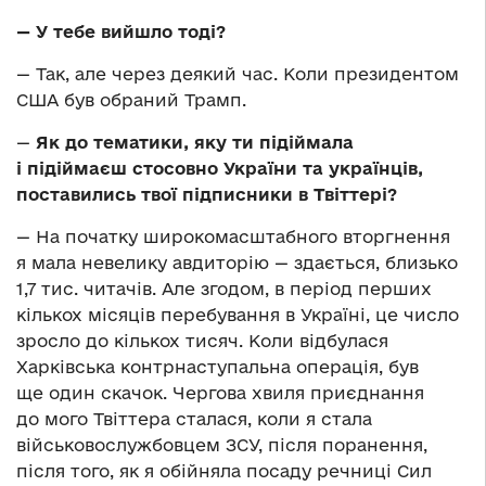
— У тебе вийшло тоді?
— Так, але через деякий час. Коли президентом
США був обраний Трамп.
—
Як до тематики, яку ти підіймала
і підіймаєш стосовно України та українців,
поставились твої підписники в Твіттері?
— На початку широкомасштабного вторгнення
я мала невелику авдиторію — здається, близько
1,7 тис. читачів. Але згодом, в період перших
кількох місяців перебування в Україні, це число
зросло до кількох тисяч. Коли відбулася
Харківська контрнаступальна операція, був
ще один скачок. Чергова хвиля приєднання
до мого Твіттера сталася, коли я стала
військовослужбовцем ЗСУ, після поранення,
після того, як я обійняла посаду речниці Сил