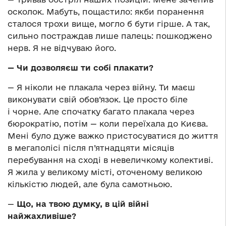
осколок. Мабуть, пощастило: якби поранення
сталося трохи вище, могло б бути гірше. А так,
сильно постраждав лише палець: пошкоджено
нерв. Я не відчуваю його.
— Чи дозволяєш ти собі плакати?
— Я ніколи не плакала через війну. Ти маєш
виконувати свій обов’язок. Це просто біле
і чорне. Але спочатку багато плакала через
бюрократію, потім — коли переїхала до Києва.
Мені було дуже важко пристосуватися до життя
в мегаполісі після п’ятнадцяти місяців
перебування на сході в невеличкому колективі.
Я жила у великому місті, оточеному великою
кількістю людей, але була самотньою.
—
Що, на твою думку, в цій війні
найжахливіше?