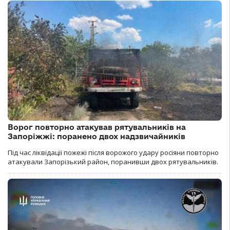
Ворог повторно атакував рятувальників на
Запоріжжі: поранено двох надзвичайників
Під час ліквідації пожежі після ворожого удару росіяни повторно
атакували Запорізький район, поранивши двох рятувальників.