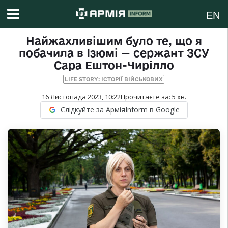
EN
Найжахливішим було те, що я
побачила в Ізюмі — сержант ЗСУ
Сара Ештон-Чирілло
LIFE STORY: ІСТОРІЇ ВІЙСЬКОВИХ
16 Листопада 2023, 10:22
Прочитаєте за:
5
хв.
Слідкуйте за АрміяInform в Google