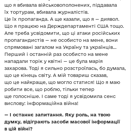
що я вбивала військовополонених, піддавала
їх тортурам, вбивала журналістів.
Це їх пропаганда. А ще казали, що я — диявол.
Що я працюю на Держдепартаменті США тощо.
Але треба усвідомити, що ці атаки російських
пропагандистів — не особисто на мене, вони
спрямовані загалом на Україну та українців…
Перший і останній раз особисто на мене
нападали торік у квітні — це була марія
захарова. Тоді я сильно розстроїлась, бо думала,
що це кінець світу. А мій товариш сказав,
що це найкраще, що могло статися! Що я маю
робити все, що роблю, тільки тепер
ще голосніше. І саме тоді я усвідомила сенс
вислову: інформаційна війна!
— І останнє запитання. Яку роль, на твою
думку, відіграють засоби масової інформації
в цій війні?