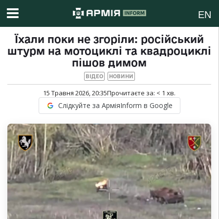
EN
Їхали поки не згоріли: російський
штурм на мотоциклі та квадроциклі
пішов димом
ВІДЕО
НОВИНИ
15 Травня 2026, 20:35
Прочитаєте за:
< 1
хв.
Слідкуйте за АрміяInform в Google