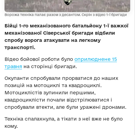
Ворожа техніка палає разом з десантом. Скрін з відео 1-ї бригади
Бійці 1-го механізованого батальйону 1-ї важкої
механізованої Сіверської бригади відбили
спробу ворога атакувати на легкому
транспорті.
Відео бойової роботи було
оприлюднене 15
травня
на сторінці бригади.
Окупанти спробували прорватися до наших
позицій на мотоциклі та квадроциклі.
Мотоциклістів зупинили першими,
квадроциклісти почали відстрілюватися і
спробували втекти, але були уражені дронами.
Техніка спалахнула, а тікати з неї вже не було
кому.