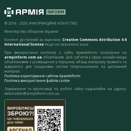
© 2018 - 2026, ІНФОРМАЦІЙНЕ АГЕНТСТВО,
Міністерство оборони України
Контент доступний за ліцензією
Creative Commons Attribution 4.0
International license
якщо не зазначено інше.
При використанні контенту з сайту АрміяInform посилання на
armyinform.com.ua
обов’язкове. Для суб’єктів у сфері онлайн-медіа
обов’язковим є розміщення у першому абзаці матеріалу прямого та
відкритого для пошукових систем гіперпосилання на цитований
матеріал.
Політика користування сайтом АрміяInform
Політика використання файлів cookie
Зауваження та пропозиції по роботі сайту надсилайте на адресу:
webmaster@armyinform.com.ua