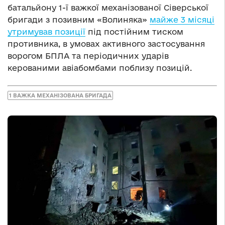
батальйону 1-ї важкої механізованої Сіверської
бригади з позивним «Волиняка»
майже 3 місяці
утримував позиції
під постійним тиском
противника, в умовах активного застосування
ворогом БПЛА та періодичних ударів
керованими авіабомбами поблизу позицій.
1 ВАЖКА МЕХАНІЗОВАНА БРИГАДА