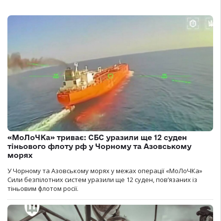
«МоЛоЧКа» триває: СБС уразили ще 12 суден
тіньового флоту рф у Чорному та Азовському
морях
У Чорному та Азовському морях у межах операції «МоЛоЧКа»
Сили безпілотних систем уразили ще 12 суден, пов’язаних із
тіньовим флотом росії.