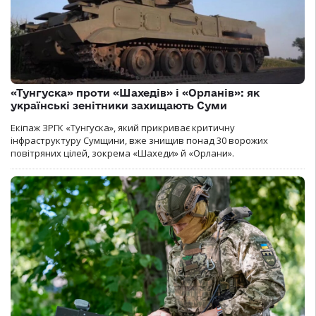
«Тунгуска» проти «Шахедів» і «Орланів»: як
українські зенітники захищають Суми
Екіпаж ЗРГК «Тунгуска», який прикриває критичну
інфраструктуру Сумщини, вже знищив понад 30 ворожих
повітряних цілей, зокрема «Шахеди» й «Орлани».