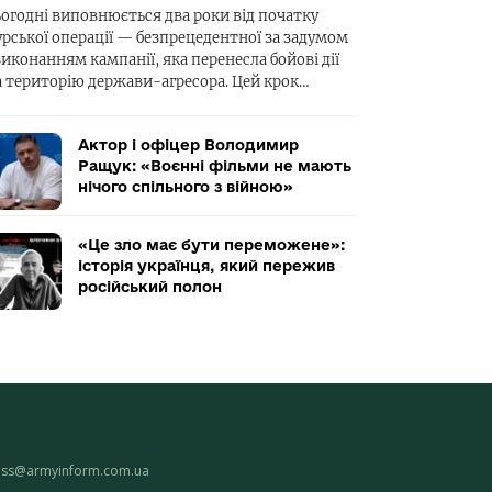
ьогодні виповнюється два роки від початку
урської операції — безпрецедентної за задумом
виконанням кампанії, яка перенесла бойові дії
а територію держави-агресора. Цей крок…
Актор і офіцер Володимир
Ращук: «Воєнні фільми не мають
нічого спільного з війною»
«Це зло має бути переможене»:
історія українця, який пережив
російський полон
ess@armyinform.com.ua