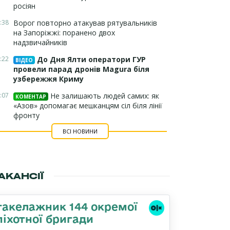
росіян
:38
Ворог повторно атакував рятувальників
на Запоріжжі: поранено двох
надзвичайників
:22
До Дня Ялти оператори ГУР
ВІДЕО
провели парад дронів Magura біля
узбережжя Криму
:07
Не залишають людей самих: як
КОМЕНТАР
«Азов» допомагає мешканцям сіл біля лінії
фронту
ВСІ НОВИНИ
АКАНСІЇ
такелажник 144 окремої
піхотної бригади