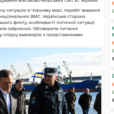
ування Військово-Морських Сил ЗС України.
чну ситуацію в Чорному морі, перебіг ведення
 національних ВМС. Українська сторона
шого флоту, особливості поточної ситуації
зків озброєння. Обговорили питання
ну плідну взаємодію з представниками