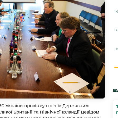
16
16
16
В
С України провів зустріч із Державним
икої Британії та Північної Ірландії Девідом