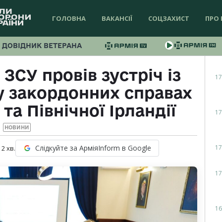
ГОЛОВНА
ВАКАНСІЇ
СОЦЗАХИСТ
ПРО 
ДОВІДНИК ВЕТЕРАНА
СУ провів зустріч із
17
 закордонних справах
та Північної Ірландії
17
НОВИНИ
17
Слідкуйте за АрміяInform в Google
:
2
хв.
17
16