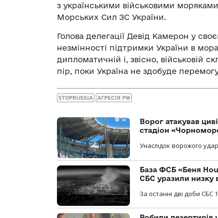
з українськими військовими моряками,
Морських Сил ЗС України.
Голова делегації Девід Камерон у сво
незмінності підтримки України в морал
дипломатичній і, звісно, військовій 
пір, поки Україна не здобуде перемогу
STOPRUSSIA
АГРЕСІЯ РФ
Ворог атакував ци
стадіон «Чорномор
Унаслідок ворожого удар
База ФСБ «Беня Hou
СБС уразили низку 
За останні дві доби СБС 1
Робили дезертирів 