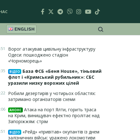
НАС
ENGLISH
:51
Ворог атакував цивільну інфраструктуру
Одеси: пошкоджено стадіон
«Чорноморець»
:35
База ФСБ «Беня House», тіньовий
ВІДЕО
флот і «Кримський рубильник»: СБС
уразили низку ворожих цілей
:22
Робили дезертирів у чотирьох областях:
затримано організаторів схеми
:06
Атака на порт Ялти, горить траса
АНОНС
на Крим, винищувач ефектно пролітає над
Запоріжжям: стрім
:51
«Рейд» «привітав» окупантів із днем
ВІДЕО
залізничних військ: уражено локомотиви