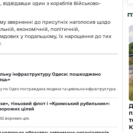
 відвідавши один з кораблів Військово-
П
єму зверненні до присутніх наголосив щодо
ьній, економічній, політичній,
складових у подальшому, їх нарощення до тих
.
вільну інфраструктуру Одеси: пошкоджено
ець»
у по Одесі постраждала людина та цивільна інфраструктура.
se», тіньовий флот і «Кримський рубильник»:
Д
ворожих цілей
п
02 ворожих цілі.
т
К
у чотирьох областях: затримано організаторів