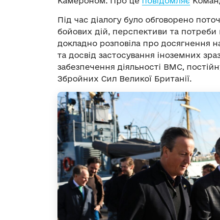
Камероном. Про це
повідомляє
Команд
Під час діалогу було обговорено пото
бойових дій, перспективи та потреби
докладно розповіла про досягнення на
та досвід застосування іноземних зра
забезпечення діяльності ВМС, постій
Збройних Сил Великої Британії.