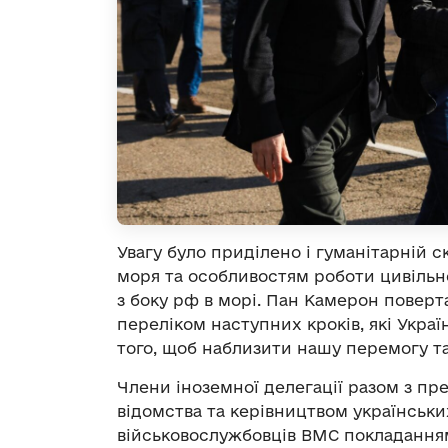
Увагу було приділено і гуманітарній с
моря та особливостям роботи цивільн
з боку рф в морі. Пан Камерон поверт
переліком наступних кроків, які Укра
того, щоб наблизити нашу перемогу т
Члени іноземної делегації разом з п
відомства та керівництвом українськ
військовослужбовців ВМС покладанням 