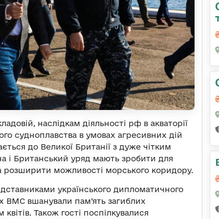
кладовій, наслідкам діяльності рф в акваторії
ого судноплавства в умовах агресивних дій
ається до Великої Британії з дуже чітким
їна і Британський уряд мають зробити для
а розширити можливості морського коридору.
редставниками українського дипломатичного
их ВМС вшанували пам’ять загиблих
квітів. Також гості поспілкувалися