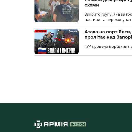
схеми
Викрито групу, яка за г
частини та переховуват
Атака на порт Ялти
пролітає над Запор
ГУР провело морський па