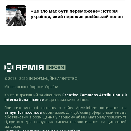
«Це зло має бути переможене»: історія
українця, який пережив російський полон
© 2018 - 2026, ІНФОРМАЦІЙНЕ АГЕНТСТВО,
Міністерство оборони України
Контент доступний за ліцензією
Creative Commons Attribution 4.0
International license
якщо не зазначено інше.
При використанні контенту з сайту АрміяInform посилання на
armyinform.com.ua
обов’язкове. Для суб’єктів у сфері онлайн-медіа
обов’язковим є розміщення у першому абзаці матеріалу прямого та
відкритого для пошукових систем гіперпосилання на цитований
матеріал.