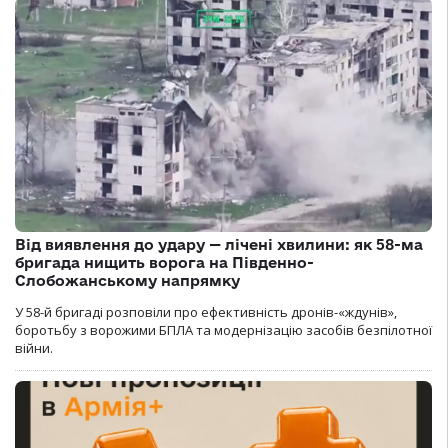
Від виявлення до удару — лічені хвилини: як 58-ма
бригада нищить ворога на Південно-
Слобожанському напрямку
У 58-й бригаді розповіли про ефективність дронів-«ждунів»,
боротьбу з ворожими БПЛА та модернізацію засобів безпілотної
війни.