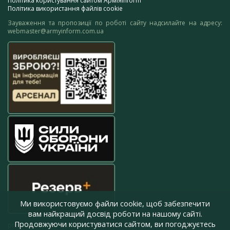
Політика користування сайтом АрміяInform
Політика використання файлів cookie
Зауваження та пропозиції по роботі сайту надсилайте на адресу:
webmaster@armyinform.com.ua
Ми використовуємо файли cookie, щоб забезпечити
вам найкращий досвід роботи на нашому сайті.
Продовжуючи користуватися сайтом, ви погоджуєтесь
press@armyinform.com.ua