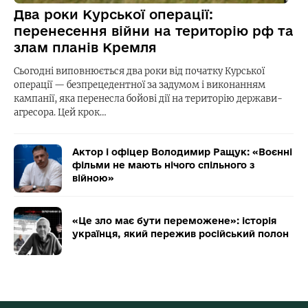
Два роки Курської операції:
перенесення війни на територію рф та
злам планів Кремля
Сьогодні виповнюється два роки від початку Курської
операції — безпрецедентної за задумом і виконанням
кампанії, яка перенесла бойові дії на територію держави-
агресора. Цей крок…
Актор і офіцер Володимир Ращук: «Воєнні
фільми не мають нічого спільного з
війною»
«Це зло має бути переможене»: історія
українця, який пережив російський полон