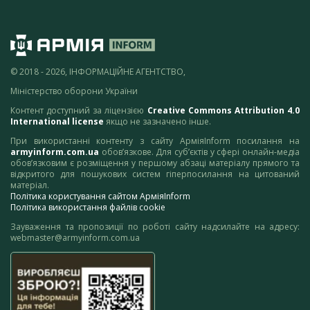
© 2018 - 2026, ІНФОРМАЦІЙНЕ АГЕНТСТВО,
Міністерство оборони України
Контент доступний за ліцензією
Creative Commons Attribution 4.0
International license
якщо не зазначено інше.
При використанні контенту з сайту АрміяInform посилання на
armyinform.com.ua
обов’язкове. Для суб’єктів у сфері онлайн-медіа
обов’язковим є розміщення у першому абзаці матеріалу прямого та
відкритого для пошукових систем гіперпосилання на цитований
матеріал.
Політика користування сайтом АрміяInform
Політика використання файлів cookie
Зауваження та пропозиції по роботі сайту надсилайте на адресу:
webmaster@armyinform.com.ua