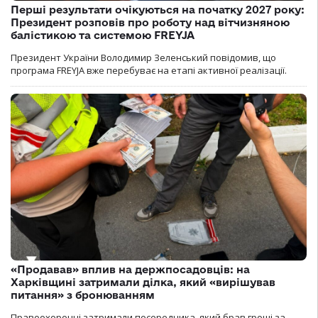
Перші результати очікуються на початку 2027 року:
Президент розповів про роботу над вітчизняною
балістикою та системою FREYJA
Президент України Володимир Зеленський повідомив, що
програма FREYJA вже перебуває на етапі активної реалізації.
«Продавав» вплив на держпосадовців: на
Харківщині затримали ділка, який «вирішував
питання» з бронюванням
Правоохоронці затримали посередника, який брав гроші за