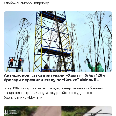
Слобожанському напрямку.
Антидронові сітки врятували «Хамві»: бійці 128-ї
бригади пережили атаку російської «Молнії»
Бійці 128-ї Закарпатської бригади, повертаючись із бойового
завдання, потрапили під атаку російського ударного
безпілотника «Молнія».