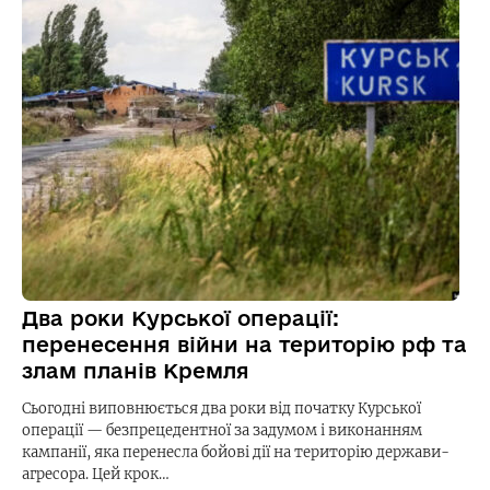
Два роки Курської операції:
перенесення війни на територію рф та
злам планів Кремля
Сьогодні виповнюється два роки від початку Курської
операції — безпрецедентної за задумом і виконанням
кампанії, яка перенесла бойові дії на територію держави-
агресора. Цей крок…