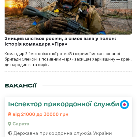
Знищив шістьох росіян, а сімох взяв у полон:
історія командира «Гіря»
Командир 3-ї мотопіхотної роти 43-ї окремої механізованої
бригади Олексій із позивним «Гіря» захищає Харківщину — край,
де народився та виріс.
ВАКАНСІЇ
Інспектор прикордонної служби
від 21000 до 30000 грн
Сарата
Державна прикордонна служба України