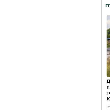
П
Д
п
т
К
С