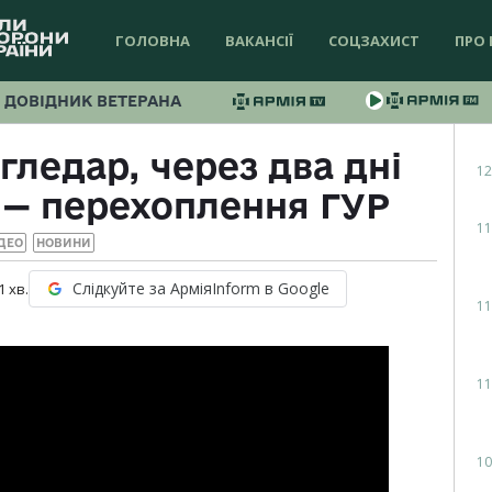
ГОЛОВНА
ВАКАНСІЇ
СОЦЗАХИСТ
ПРО 
ДОВІДНИК ВЕТЕРАНА
гледар, через два дні
12
 — перехоплення ГУР
11
ДЕО
НОВИНИ
Слідкуйте за АрміяInform в Google
1
хв.
11
11
10