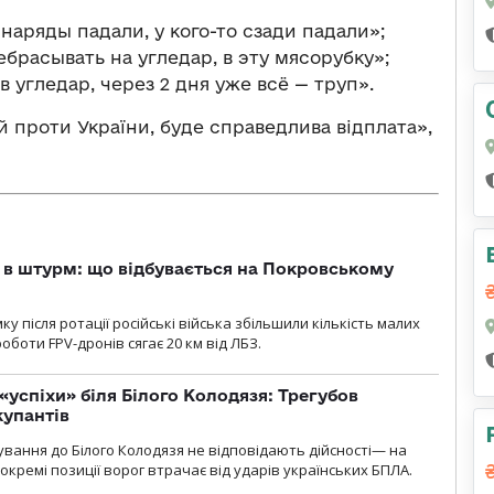
наряды падали, у кого-то сзади падали»;
расывать на угледар, в эту мясорубку»;
в угледар, через 2 дня уже всё — труп».
 проти України, буде справедлива відплата»,
 в штурм: що відбувається на Покровському
 після ротації російські війська збільшили кількість малих
оботи FPV-дронів сягає 20 км від ЛБЗ.
«успіхи» біля Білого Колодязя: Трегубов
купантів
сування до Білого Колодязя не відповідають дійсності— на
кремі позиції ворог втрачає від ударів українських БПЛА.