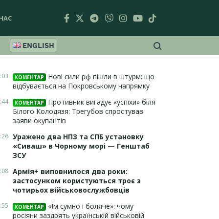
НАС
ENGLISH
:03
Нові сили рф пішли в штурм: що
КОМЕНТАР
відбувається на Покровському напрямку
:44
Противник вигадує «успіхи» біля
КОМЕНТАР
Білого Колодязя: Трегубов спростував
заяви окупантів
:26
Уражено два НПЗ та СПБ установку
«Сиваш» в Чорному морі — Генштаб
ЗСУ
:08
Армія+ виповнилося два роки:
застосунком користуються троє з
чотирьох військовослужбовців
:55
«Їм сумно і боляче»: чому
КОМЕНТАР
росіяни заздрять українській військовій