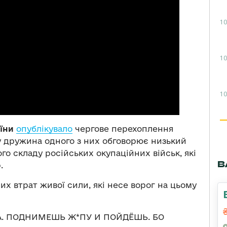
10
10
10
їни
опублікувало
чергове перехоплення
у дружина одного з них обговорює низький
о складу російських окупаційних військ, які
В
.
их втрат живої сили, які несе ворог на цьому
А. ПОДНИМЕШЬ Ж*ПУ И ПОЙДЁШЬ. БО