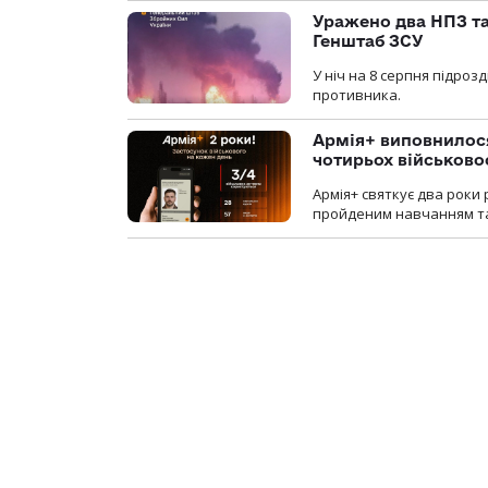
Уражено два НПЗ та
Генштаб ЗСУ
У ніч на 8 серпня підроз
противника.
Армія+ виповнилося
чотирьох військов
Армія+ святкує два роки 
пройденим навчанням та