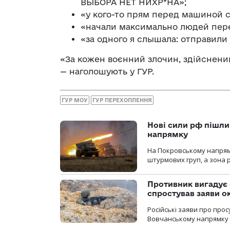
ВЫБОРА НЕТ НИХР*НА»;
«у кого-то прям перед машиной с
«начали максимально людей переб
«за одного я слышала: отправили 
«За кожен воєнний злочин, здійснений
— наголошують у ГУР.
ГУР МОУ
ГУР ПЕРЕХОПЛЕННЯ
Нові сили рф пішли
напрямку
На Покровському напрямку
штурмових груп, а зона р
Противник вигадує 
спростував заяви о
Російські заяви про про
Вовчанському напрямку о