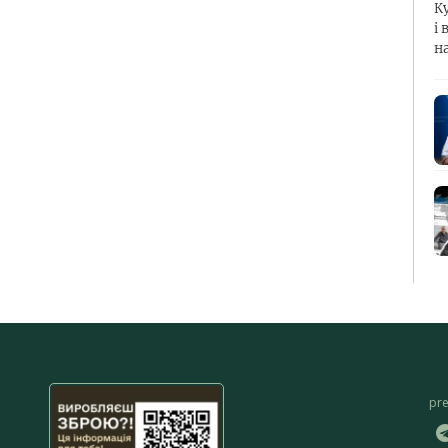
К
і 
н
pr