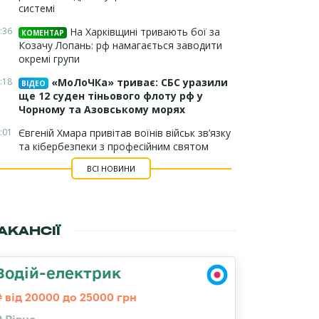
системі
:36
На Харківщині тривають бої за
КОМЕНТАР
Козачу Лопань: рф намагається заводити
окремі групи
:18
«МоЛоЧКа» триває: СБС уразили
ВІДЕО
ще 12 суден тіньового флоту рф у
Чорному та Азовському морях
:01
Євгеній Хмара привітав воїнів військ зв’язку
та кібербезпеки з професійним святом
ВСІ НОВИНИ
АКАНСІЇ
Водій-електрик
від 20000 до 25000 грн