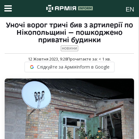
EN
Уночі ворог тричі бив з артилерії по
Нікопольщині — пошкоджено
приватні будинки
НОВИНИ
12 Жовтня 2023, 9:28
Прочитаєте за:
< 1
хв.
Слідкуйте за АрміяInform в Google