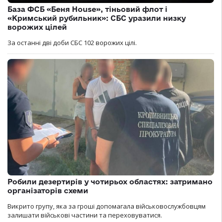
База ФСБ «Беня House», тіньовий флот і
«Кримський рубильник»: СБС уразили низку
ворожих цілей
За останні дві доби СБС 102 ворожих цілі.
Робили дезертирів у чотирьох областях: затримано
організаторів схеми
Викрито групу, яка за гроші допомагала військовослужбовцям
залишати військові частини та переховуватися.