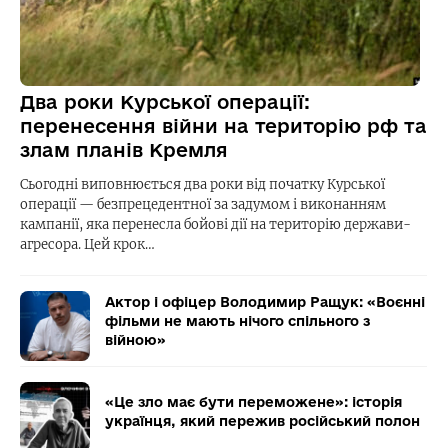
Два роки Курської операції:
перенесення війни на територію рф та
злам планів Кремля
Сьогодні виповнюється два роки від початку Курської
операції — безпрецедентної за задумом і виконанням
кампанії, яка перенесла бойові дії на територію держави-
агресора. Цей крок…
Актор і офіцер Володимир Ращук: «Воєнні
фільми не мають нічого спільного з
війною»
«Це зло має бути переможене»: історія
українця, який пережив російський полон