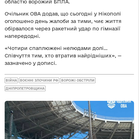
областю ворожий БПЛА.
Очільник ОВА додав, що сьогодні у Нікополі
оголошено день жалоби за тими, чиє життя
обірвалося через ракетний удар по гімназії
напередодні.
«Чотири спаплюжені нелюдами долі…
Співчуття тим, хто втратив найрідніших», —
зазначено у дописі.
ВІЙНА
ВОЄННІ ЗЛОЧИНИ РФ
ВОРОЖІ ОБСТРІЛИ
ДНІПРОПЕТРОВЩИНА