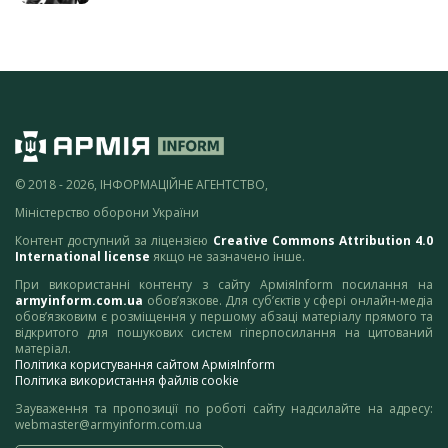
© 2018 - 2026, ІНФОРМАЦІЙНЕ АГЕНТСТВО,
Міністерство оборони України
Контент доступний за ліцензією
Creative Commons Attribution 4.0
International license
якщо не зазначено інше.
При використанні контенту з сайту АрміяInform посилання на
armyinform.com.ua
обов’язкове. Для суб’єктів у сфері онлайн-медіа
обов’язковим є розміщення у першому абзаці матеріалу прямого та
відкритого для пошукових систем гіперпосилання на цитований
матеріал.
Політика користування сайтом АрміяInform
Політика використання файлів cookie
Зауваження та пропозиції по роботі сайту надсилайте на адресу:
webmaster@armyinform.com.ua