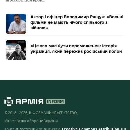
агресора. Цей крок…
Актор і офіцер Володимир Ращук: «Воєнні
фільми не мають нічого спільного з
війною»
«Це зло має бути переможене»: історія
українця, який пережив російський полон
© 2018 - 2026, ІНФОРМАЦІЙНЕ АГЕНТСТВО,
Міністерство оборони України
Контент доступний за ліцензією
Creative Commons Attribution 4.0