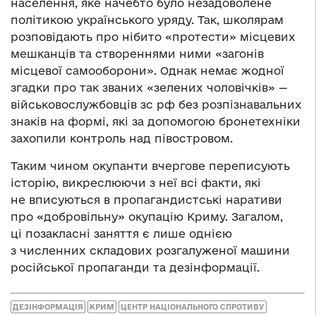
населення, яке начебто було незадоволене
політикою українського уряду. Так, школярам
розповідають про нібито «протести» місцевих
мешканців та створеннями ними «загонів
місцевої самооборони». Однак немає жодної
згадки про так званих «зелених чоловічків» —
військовослужбовців зс рф без розпізнавальних
знаків на формі, які за допомогою бронетехніки
захопили контроль над півостровом.
Таким чином окупанти вчергове переписують
історію, викреслюючи з неї всі факти, які
не вписуються в пропагандистські наративи
про «добровільну» окупацію Криму. Загалом,
ці позакласні заняття є лише однією
з численних складових розгалуженої машини
російської пропаганди та дезінформації.
ДЕЗІНФОРМАЦІЯ
КРИМ
ЦЕНТР НАЦІОНАЛЬНОГО СПРОТИВУ