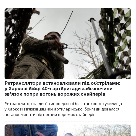
Ретранслятори встановлювали під обстрілами:
у Харкові бійці 40-ї артбригади забезпечили
зв’язок попри вогонь ворожих снайперів
Ретранслятор на дев’ятиповерхівці біля танкового училища
у Харкові зв’язківцям 40-ї артилерійської бригади довелося
встановлювати під вогнем ворожих снайперів.