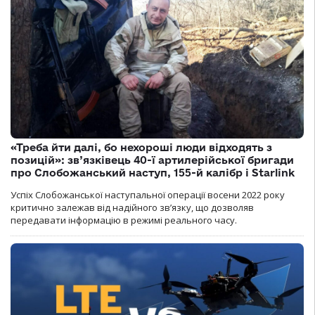
«Треба йти далі, бо нехороші люди відходять з
позицій»: зв’язківець 40-ї артилерійської бригади
про Слобожанський наступ, 155-й калібр і Starlink
Успіх Слобожанської наступальної операції восени 2022 року
критично залежав від надійного зв’язку, що дозволяв
передавати інформацію в режимі реального часу.