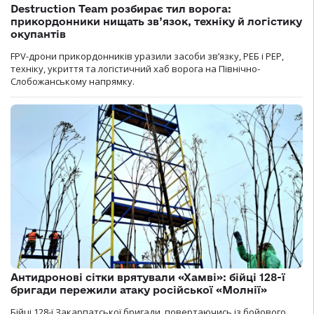
Destruction Team розбирає тил ворога:
прикордонники нищать зв’язок, техніку й логістику
окупантів
FPV-дрони прикордонників уразили засоби зв’язку, РЕБ і РЕР,
техніку, укриття та логістичний хаб ворога на Північно-
Слобожанському напрямку.
Антидронові сітки врятували «Хамві»: бійці 128-ї
бригади пережили атаку російської «Молнії»
Бійці 128-ї Закарпатської бригади, повертаючись із бойового