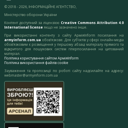
© 2018 - 2026, ІНФОРМАЦІЙНЕ АГЕНТСТВО,
Міністерство оборони України
Контент доступний за ліцензією
Creative Commons Attribution 4.0
International license
якщо не зазначено інше.
При використанні контенту з сайту АрміяInform посилання на
armyinform.com.ua
обов’язкове. Для суб’єктів у сфері онлайн-медіа
обов’язковим є розміщення у першому абзаці матеріалу прямого та
відкритого для пошукових систем гіперпосилання на цитований
матеріал.
Політика користування сайтом АрміяInform
Політика використання файлів cookie
Зауваження та пропозиції по роботі сайту надсилайте на адресу:
webmaster@armyinform.com.ua