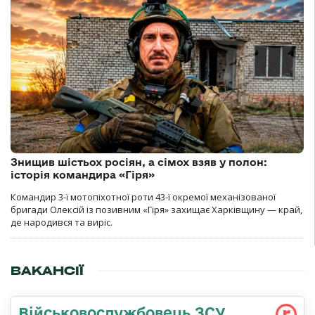
Знищив шістьох росіян, а сімох взяв у полон:
історія командира «Гіря»
Командир 3-ї мотопіхотної роти 43-ї окремої механізованої
бригади Олексій із позивним «Гіря» захищає Харківщину — край,
де народився та виріс.
ВАКАНСІЇ
Військовослужбовець ЗСУ