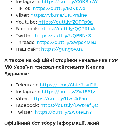
Instagram:
https://cutt.ly/C0KSfcW
TikTok:
https://cutt.ly/93VkWdT
Viber:
https://vb.me/DIUkraine
Youtube:
https://cutt.ly/ZQPTp9a
Facebook:
https://cutt.ly/QQPR1kA
Twitter:
https://cutt.ly/UQPRNsS
Threads:
https://cutt.ly/SwpsKMBJ
Наш сайт:
https://gur.gov.ua
А також на офіційні сторінки начальника ГУР
МО України генерал-лейтенанта Кирила
Буданова:
Telegram:
https://t.me/ChiefUkrDIU
Instagram:
https://cutt.ly/Zwt861yt
Viber:
https://cutt.ly/Uwt4r6an
Facebook:
https://cutt.ly/Dwt4efQC
Twitter:
https://cutt.ly/2wt4eLnY
Офіційний бот збору інформації, який