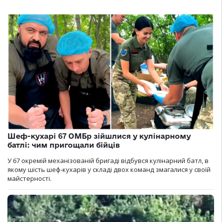
Шеф-кухарі 67 ОМБр зійшлися у кулінарному
батлі: чим пригощали бійців
У 67 окремій механізованій бригаді відбувся кулінарний батл, в
якому шість шеф-кухарів у складі двох команд змагалися у своїй
майстерності.