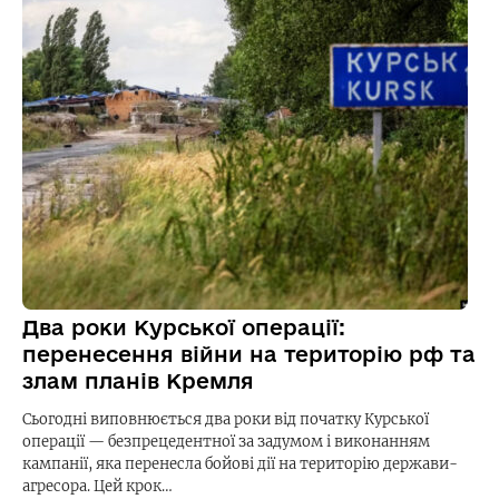
Два роки Курської операції:
перенесення війни на територію рф та
злам планів Кремля
Сьогодні виповнюється два роки від початку Курської
операції — безпрецедентної за задумом і виконанням
кампанії, яка перенесла бойові дії на територію держави-
агресора. Цей крок…