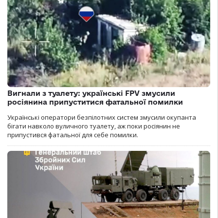
Вигнали з туалету: українські FPV змусили
росіянина припуститися фатальної помилки
Українські оператори безпілотних систем змусили окупанта
бігати навколо вуличного туалету, аж поки росіянин не
припустився фатальної для себе помилки.