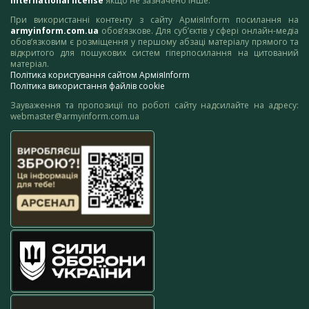
International license
якщо не зазначено інше.
При використанні контенту з сайту АрміяInform посилання на
armyinform.com.ua
обов’язкове. Для суб’єктів у сфері онлайн-медіа
обов’язковим є розміщення у першому абзаці матеріалу прямого та
відкритого для пошукових систем гіперпосилання на цитований
матеріал.
Політика користування сайтом АрміяInform
Політика використання файлів cookie
Зауваження та пропозиції по роботі сайту надсилайте на адресу:
webmaster@armyinform.com.ua