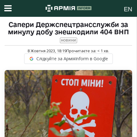
EN
Сапери Держспецтрансслужби за
минулу добу знешкодили 404 ВНП
НОВИНИ
8 Жовтня 2023, 18:19
Прочитаєте за:
< 1
хв.
Слідкуйте за АрміяInform в Google