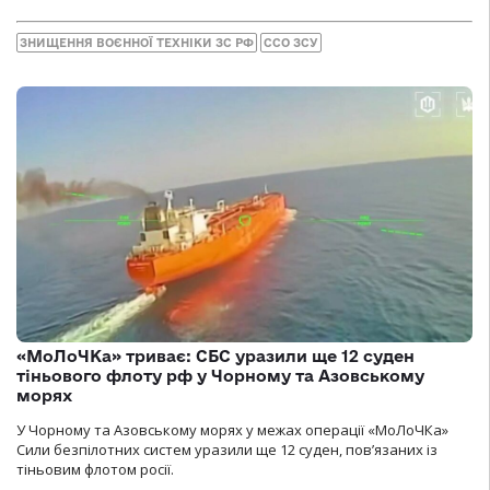
ЗНИЩЕННЯ ВОЄННОЇ ТЕХНІКИ ЗС РФ
ССО ЗСУ
«МоЛоЧКа» триває: СБС уразили ще 12 суден
тіньового флоту рф у Чорному та Азовському
морях
У Чорному та Азовському морях у межах операції «МоЛоЧКа»
Сили безпілотних систем уразили ще 12 суден, пов’язаних із
тіньовим флотом росії.