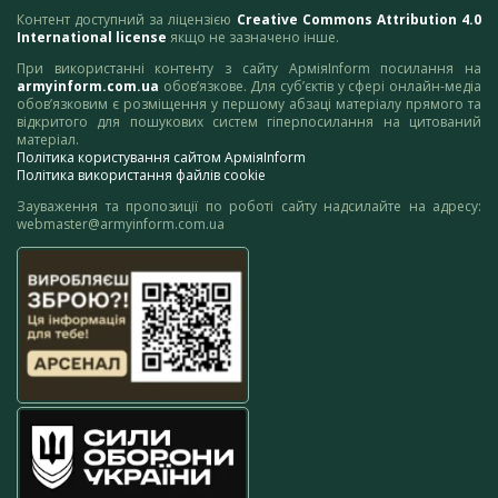
Контент доступний за ліцензією
Creative Commons Attribution 4.0
International license
якщо не зазначено інше.
При використанні контенту з сайту АрміяInform посилання на
armyinform.com.ua
обов’язкове. Для суб’єктів у сфері онлайн-медіа
обов’язковим є розміщення у першому абзаці матеріалу прямого та
відкритого для пошукових систем гіперпосилання на цитований
матеріал.
Політика користування сайтом АрміяInform
Політика використання файлів cookie
Зауваження та пропозиції по роботі сайту надсилайте на адресу:
webmaster@armyinform.com.ua