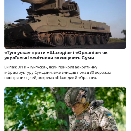
«Тунгуска» проти «Шахедів» і «Орланів»: як
українські зенітники захищають Суми
Екіпаж ЗРГК «Тунгуска», який прикриває критичну
інфраструктуру Сумщини, вже знищив понад 30 ворожих
повітряних цілей, зокрема «Шахеди» й «Орлани».