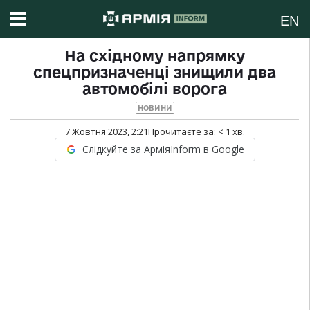
EN
На східному напрямку
спецпризначенці знищили два
автомобілі ворога
НОВИНИ
7 Жовтня 2023, 2:21
Прочитаєте за:
< 1
хв.
Слідкуйте за АрміяInform в Google