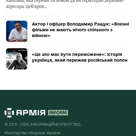
кампанії, яка перенесла бойові дії на територію держави-
агресора. Цей крок…
Актор і офіцер Володимир Ращук: «Воєнні
фільми не мають нічого спільного з
війною»
«Це зло має бути переможене»: історія
українця, який пережив російський полон
© 2018 - 2026, ІНФОРМАЦІЙНЕ АГЕНТСТВО,
Міністерство оборони України