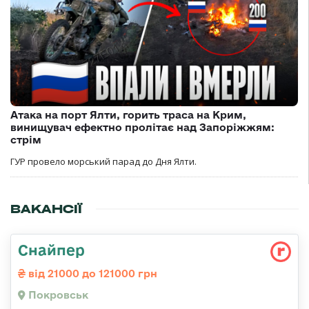
Атака на порт Ялти, горить траса на Крим,
винищувач ефектно пролітає над Запоріжжям:
стрім
ГУР провело морський парад до Дня Ялти.
ВАКАНСІЇ
Снайпер
від 21000 до 121000 грн
Покровськ