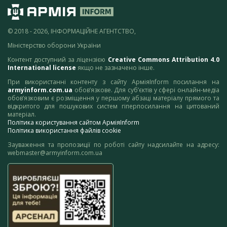
© 2018 - 2026, ІНФОРМАЦІЙНЕ АГЕНТСТВО,
Міністерство оборони України
Контент доступний за ліцензією
Creative Commons Attribution 4.0
International license
якщо не зазначено інше.
При використанні контенту з сайту АрміяInform посилання на
armyinform.com.ua
обов’язкове. Для суб’єктів у сфері онлайн-медіа
обов’язковим є розміщення у першому абзаці матеріалу прямого та
відкритого для пошукових систем гіперпосилання на цитований
матеріал.
Політика користування сайтом АрміяInform
Політика використання файлів cookie
Зауваження та пропозиції по роботі сайту надсилайте на адресу:
webmaster@armyinform.com.ua