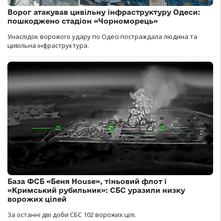
Ворог атакував цивільну інфраструктуру Одеси:
пошкоджено стадіон «Чорноморець»
Унаслідок ворожого удару по Одесі постраждала людина та
цивільна інфраструктура.
База ФСБ «Беня House», тіньовий флот і
«Кримський рубильник»: СБС уразили низку
ворожих цілей
За останні дві доби СБС 102 ворожих цілі.