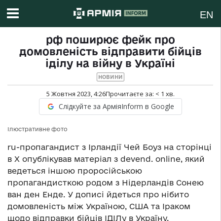
EN
рф поширює фейк про
домовленість відправити бійців
іділу на війну в Україні
НОВИНИ
5 Жовтня 2023, 4:26
Прочитаєте за:
< 1
хв.
Слідкуйте за АрміяInform в Google
Ілюстративне фото
ru-пропагандист з Ірландії Чей Боуз на сторінці
в Х опублікував матеріал з devend. online, який
ведеться іншою проросійською
пропагандисткою родом з Нідерландів Сонею
ван ден Енде. У дописі йдеться про нібито
домовленість між Україною, США та Іраком
щодо відправки бійців ІДІЛу в Україну.