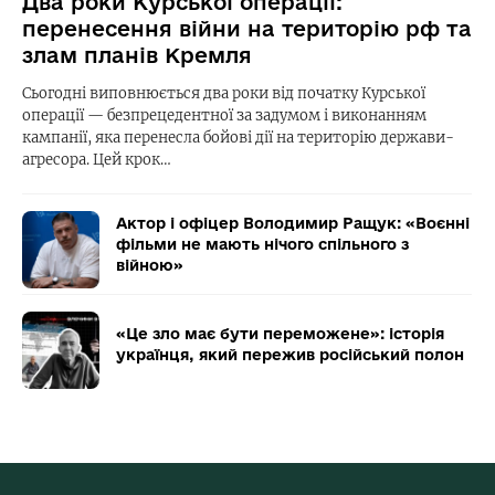
Два роки Курської операції:
перенесення війни на територію рф та
злам планів Кремля
Сьогодні виповнюється два роки від початку Курської
операції — безпрецедентної за задумом і виконанням
кампанії, яка перенесла бойові дії на територію держави-
агресора. Цей крок…
Актор і офіцер Володимир Ращук: «Воєнні
фільми не мають нічого спільного з
війною»
«Це зло має бути переможене»: історія
українця, який пережив російський полон