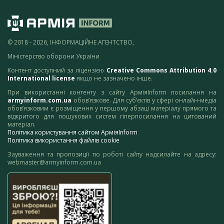
© 2018 - 2026, ІНФОРМАЦІЙНЕ АГЕНТСТВО,
Міністерство оборони України
Контент доступний за ліцензією
Creative Commons Attribution 4.0
International license
якщо не зазначено інше.
При використанні контенту з сайту АрміяInform посилання на
armyinform.com.ua
обов’язкове. Для суб’єктів у сфері онлайн-медіа
обов’язковим є розміщення у першому абзаці матеріалу прямого та
відкритого для пошукових систем гіперпосилання на цитований
матеріал.
Політика користування сайтом АрміяInform
Політика використання файлів cookie
Зауваження та пропозиції по роботі сайту надсилайте на адресу:
webmaster@armyinform.com.ua