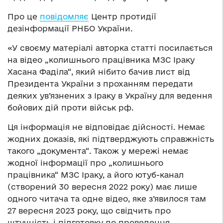
Про це
повідомляє
Центр протидії
дезінформації РНБО України.
«У своєму матеріалі авторка статті посилається
на відео „колишнього працівника МЗС Іраку
Хасана Фаділа“, який нібито бачив лист від
Президента України з проханням передати
деяких ув’язнених з Іраку в Україну для ведення
бойових дій проти військ рф.
Ця інформація не відповідає дійсності. Немає
жодних доказів, які підтверджують справжність
такого „документа“. Також у мережі немає
жодної інформації про „колишнього
працівника“ МЗС Іраку, а його ютуб-канал
(створений 30 вересня 2022 року) має лише
одного читача та одне відео, яке з’явилося там
27 вересня 2023 року, що свідчить про
штучність і підготовку до проведення