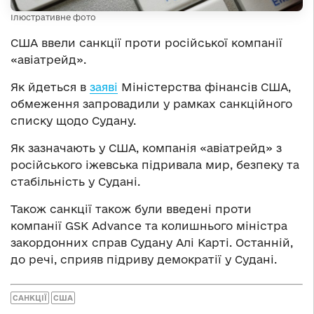
Ілюстративне фото
США ввели санкції проти російської компанії
«авіатрейд».
Як йдеться в
заяві
Міністерства фінансів США,
обмеження запровадили у рамках санкційного
списку щодо Судану.
Як зазначають у США, компанія «авіатрейд» з
російського іжевська підривала мир, безпеку та
стабільність у Судані.
Також санкції також були введені проти
компанії GSK Advance та колишнього міністра
закордонних справ Судану Алі Карті. Останній,
до речі, сприяв підриву демократії у Судані.
САНКЦІЇ
США