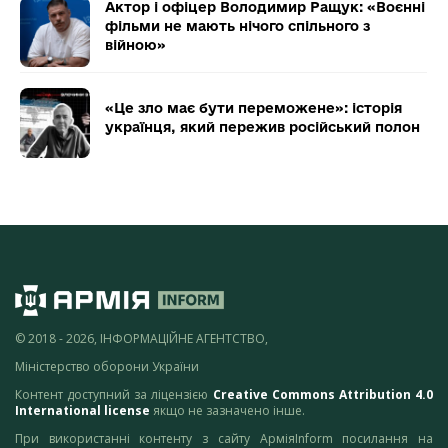
Актор і офіцер Володимир Ращук: «Воєнні
фільми не мають нічого спільного з
війною»
«Це зло має бути переможене»: історія
українця, який пережив російський полон
© 2018 - 2026, ІНФОРМАЦІЙНЕ АГЕНТСТВО,
Міністерство оборони України
Контент доступний за ліцензією
Creative Commons Attribution 4.0
International license
якщо не зазначено інше.
При використанні контенту з сайту АрміяInform посилання на