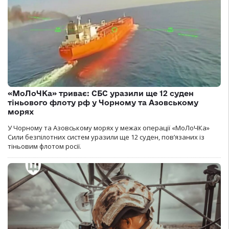
«МоЛоЧКа» триває: СБС уразили ще 12 суден
тіньового флоту рф у Чорному та Азовському
морях
У Чорному та Азовському морях у межах операції «МоЛоЧКа»
Сили безпілотних систем уразили ще 12 суден, пов’язаних із
тіньовим флотом росії.