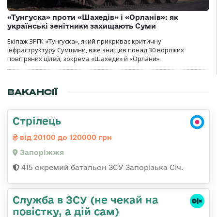
«Тунгуска» проти «Шахедів» і «Орланів»: як
українські зенітники захищають Суми
Екіпаж ЗРГК «Тунгуска», який прикриває критичну
інфраструктуру Сумщини, вже знищив понад 30 ворожих
повітряних цілей, зокрема «Шахеди» й «Орлани».
ВАКАНСІЇ
Стрілець
від 20100 до 120000 грн
Запоріжжя
415 окремий батальон ЗСУ Запорізька Січ.
Служба в ЗСУ (не чекай на
повістку, а дій сам)