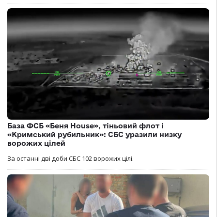
База ФСБ «Беня House», тіньовий флот і
«Кримський рубильник»: СБС уразили низку
ворожих цілей
За останні дві доби СБС 102 ворожих цілі.