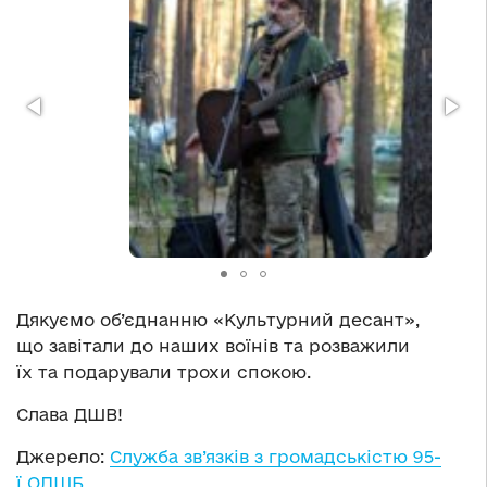
Дякуємо об’єднанню «Культурний десант»,
що завітали до наших воїнів та розважили
їх та подарували трохи спокою.
Слава ДШВ!
Джерело:
Служба зв’язків з громадськістю 95-
ї ОДШБ