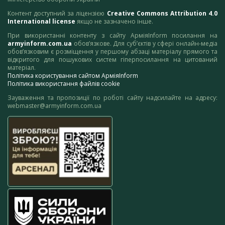
Контент доступний за ліцензією
Creative Commons Attribution 4.0
International license
якщо не зазначено інше.
При використанні контенту з сайту АрміяInform посилання на
armyinform.com.ua
обов’язкове. Для суб’єктів у сфері онлайн-медіа
обов’язковим є розміщення у першому абзаці матеріалу прямого та
відкритого для пошукових систем гіперпосилання на цитований
матеріал.
Політика користування сайтом АрміяInform
Політика використання файлів cookie
Зауваження та пропозиції по роботі сайту надсилайте на адресу:
webmaster@armyinform.com.ua