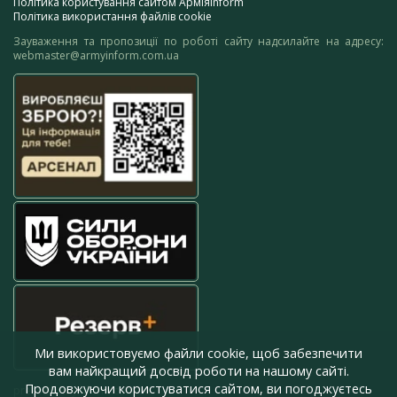
Політика користування сайтом АрміяInform
Політика використання файлів cookie
Зауваження та пропозиції по роботі сайту надсилайте на адресу:
webmaster@armyinform.com.ua
Ми використовуємо файли cookie, щоб забезпечити
вам найкращий досвід роботи на нашому сайті.
Продовжуючи користуватися сайтом, ви погоджуєтесь
press@armyinform.com.ua