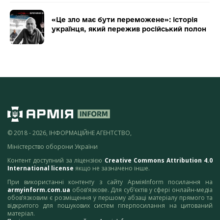
«Це зло має бути переможене»: історія
українця, який пережив російський полон
© 2018 - 2026, ІНФОРМАЦІЙНЕ АГЕНТСТВО,
Міністерство оборони України
Контент доступний за ліцензією
Creative Commons Attribution 4.0
International license
якщо не зазначено інше.
При використанні контенту з сайту АрміяInform посилання на
armyinform.com.ua
обов’язкове. Для суб’єктів у сфері онлайн-медіа
обов’язковим є розміщення у першому абзаці матеріалу прямого та
відкритого для пошукових систем гіперпосилання на цитований
матеріал.