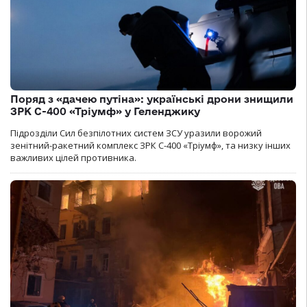
Поряд з «дачею путіна»: українські дрони знищили
ЗРК С-400 «Тріумф» у Геленджику
Підрозділи Сил безпілотних систем ЗСУ уразили ворожий
зенітний-ракетний комплекс ЗРК С-400 «Тріумф», та низку інших
важливих цілей противника.