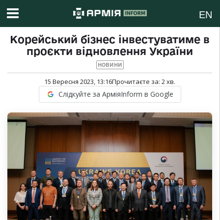
EN
Корейський бізнес інвестуватиме в
проєкти відновлення України
НОВИНИ
15 Вересня 2023, 13:16
Прочитаєте за:
2
хв.
Слідкуйте за АрміяInform в Google