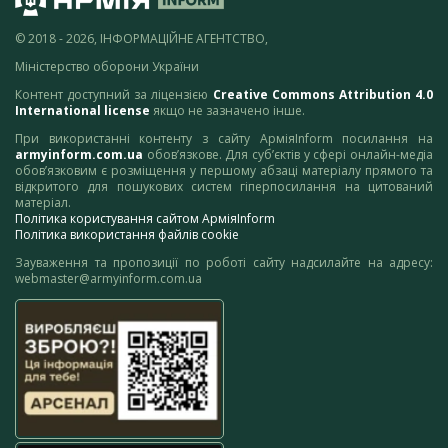
© 2018 - 2026, ІНФОРМАЦІЙНЕ АГЕНТСТВО,
Міністерство оборони України
Контент доступний за ліцензією
Creative Commons Attribution 4.0
International license
якщо не зазначено інше.
При використанні контенту з сайту АрміяInform посилання на
armyinform.com.ua
обов’язкове. Для суб’єктів у сфері онлайн-медіа
обов’язковим є розміщення у першому абзаці матеріалу прямого та
відкритого для пошукових систем гіперпосилання на цитований
матеріал.
Політика користування сайтом АрміяInform
Політика використання файлів cookie
Зауваження та пропозиції по роботі сайту надсилайте на адресу:
webmaster@armyinform.com.ua