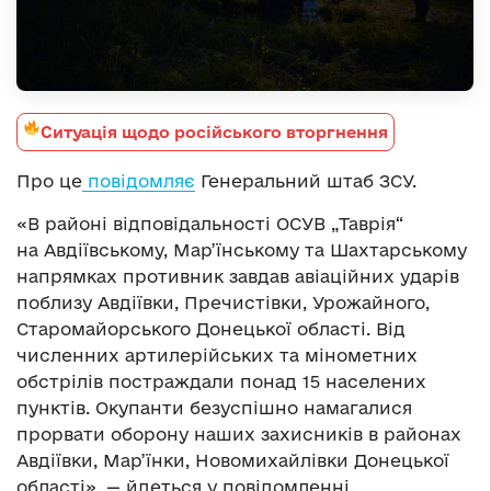
Ситуація щодо російського вторгнення
Про це
повідомляє
Генеральний штаб ЗСУ.
«В районі відповідальності ОСУВ „Таврія“
на Авдіївському, Мар’їнському та Шахтарському
напрямках противник завдав авіаційних ударів
поблизу Авдіївки, Пречистівки, Урожайного,
Старомайорського Донецької області. Від
численних артилерійських та мінометних
обстрілів постраждали понад 15 населених
пунктів. Окупанти безуспішно намагалися
прорвати оборону наших захисників в районах
Авдіївки, Мар’їнки, Новомихайлівки Донецької
області», — йдеться у повідомленні.