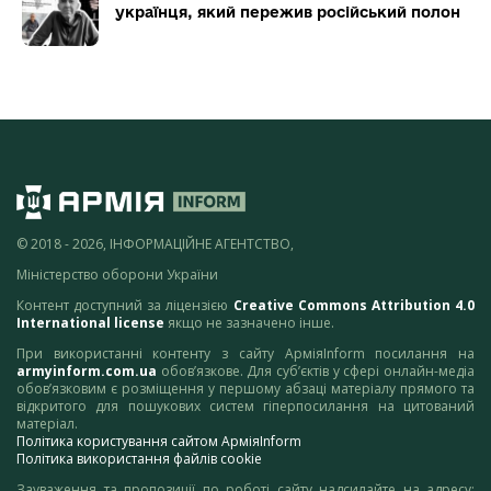
українця, який пережив російський полон
© 2018 - 2026, ІНФОРМАЦІЙНЕ АГЕНТСТВО,
Міністерство оборони України
Контент доступний за ліцензією
Creative Commons Attribution 4.0
International license
якщо не зазначено інше.
При використанні контенту з сайту АрміяInform посилання на
armyinform.com.ua
обов’язкове. Для суб’єктів у сфері онлайн-медіа
обов’язковим є розміщення у першому абзаці матеріалу прямого та
відкритого для пошукових систем гіперпосилання на цитований
матеріал.
Політика користування сайтом АрміяInform
Політика використання файлів cookie
Зауваження та пропозиції по роботі сайту надсилайте на адресу: