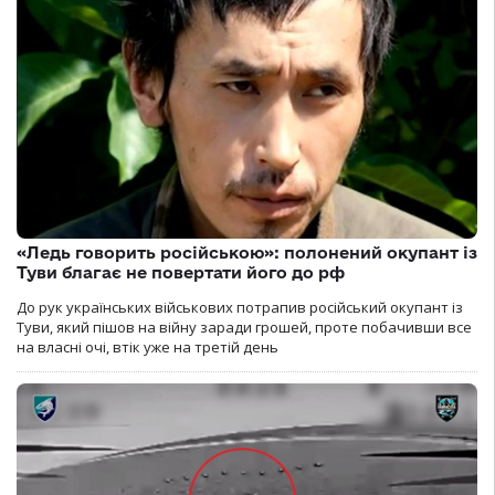
«Ледь говорить російською»: полонений окупант із
Туви благає не повертати його до рф
До рук українських військових потрапив російський окупант із
Туви, який пішов на війну заради грошей, проте побачивши все
на власні очі, втік уже на третій день