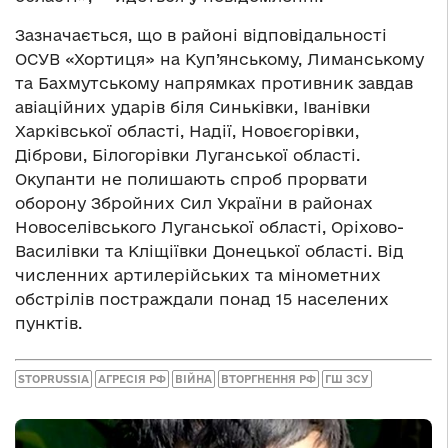
Зазначається, що в районі відповідальності
ОСУВ «Хортиця» на Куп’янському, Лиманському
та Бахмутському напрямках противник завдав
авіаційних ударів біля Синьківки, Іванівки
Харківської області, Надії, Новоєгорівки,
Діброви, Білогорівки Луганської області.
Окупанти не полишають спроб прорвати
оборону Збройних Сил України в районах
Новоселівського Луганської області, Оріхово-
Василівки та Кліщіївки Донецької області. Від
численних артилерійських та мінометних
обстрілів постраждали понад 15 населених
пунктів.
STOPRUSSIA
АГРЕСІЯ РФ
ВІЙНА
ВТОРГНЕННЯ РФ
ГШ ЗСУ