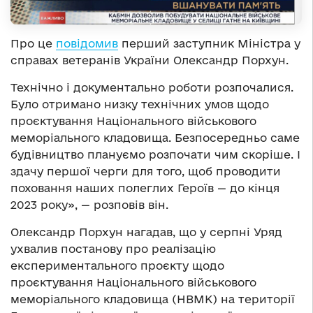
Про це
повідомив
перший заступник Міністра у
справах ветеранів України Олександр Порхун.
Технічно і документально роботи розпочалися.
Було отримано низку технічних умов щодо
проєктування Національного військового
меморіального кладовища. Безпосередньо саме
будівництво плануємо розпочати чим скоріше. І
здачу першої черги для того, щоб проводити
поховання наших полеглих Героїв — до кінця
2023 року», — розповів він.
Олександр Порхун нагадав, що у серпні Уряд
ухвалив постанову про реалізацію
експериментального проєкту щодо
проєктування Національного військового
меморіального кладовища (НВМК) на території