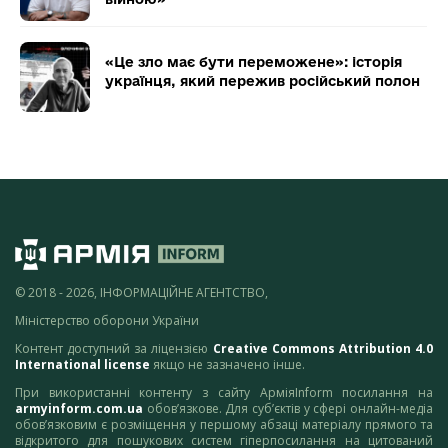
«Це зло має бути переможене»: історія
українця, який пережив російський полон
© 2018 - 2026, ІНФОРМАЦІЙНЕ АГЕНТСТВО,
Міністерство оборони України
Контент доступний за ліцензією
Creative Commons Attribution 4.0
International license
якщо не зазначено інше.
При використанні контенту з сайту АрміяInform посилання на
armyinform.com.ua
обов’язкове. Для суб’єктів у сфері онлайн-медіа
обов’язковим є розміщення у першому абзаці матеріалу прямого та
відкритого для пошукових систем гіперпосилання на цитований