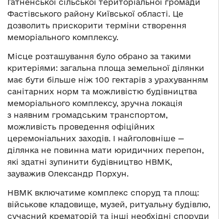
Гатненської сільської територіальної громади
Фастівського району Київської області. Це
дозволить прискорити терміни створення
меморіального комплексу.
Місце розташування було обрано за такими
критеріями: загальна площа земельної ділянки
має бути більше ніж 100 гектарів з урахуванням
санітарних норм та можливістю будівництва
меморіального комплексу, зручна локація
з наявним громадським транспортом,
можливість проведення офіційних
церемоніальних заходів. І найголовніше —
ділянка не повинна мати юридичних перепон,
які здатні зупинити будівництво НВМК,
зауважив Олександр Порхун.
НВМК включатиме комплекс споруд та площ:
військове кладовище, музей, ритуальну будівлю,
сучасний крематорій та інші необхідні споруди