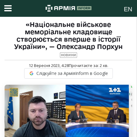
EN
«Національне військове
меморіальне кладовище
створюється вперше в історії
України», — Олександр Порхун
НОВИНИ
12 Вересня 2023, 4:28
Прочитаєте за:
2
хв.
Слідкуйте за АрміяInform в Google