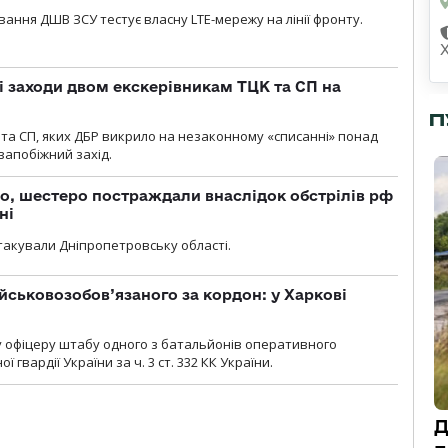
вання ДШВ ЗСУ тестує власну LTE-мережу на лінії фронту.
і заходи двом екскерівникам ТЦК та СП на
П
та СП, яких ДБР викрило на незаконному «списанні» понад
 запобіжний захід.
о, шестеро постраждали внаслідок обстрілів рф
ні
атакували Дніпропетровську області.
йськовозобов’язаного за кордон: у Харкові
у офіцеру штабу одного з батальйонів оперативного
гвардії України за ч. 3 ст. 332 КК України.
Д