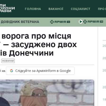
ГОЛОВНА
ВАКАНСІЇ
СОЦЗАХИСТ
ПРО 
ДОВІДНИК ВЕТЕРАНА
ворога про місця
У — засуджено двох
20
ів Донеччини
20
НОВИНИ
20
Слідкуйте за АрміяInform в Google
1
хв.
20
19