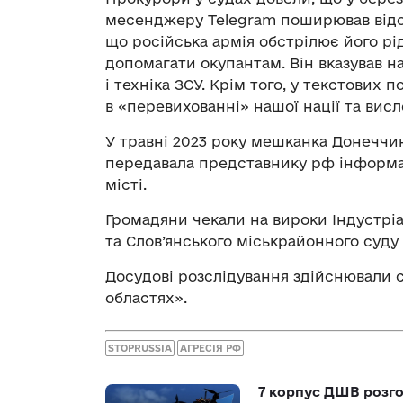
месенджеру Telegram поширював відом
що російська армія обстрілює його рі
допомагати окупантам. Він вказував н
і техніка ЗСУ. Крім того, у текстових
в «перевихованні» нашої нації та вис
У травні 2023 року мешканка Донечч
передавала представнику рф інформац
місті.
Громадяни чекали на вироки Індустрі
та Слов’янського міськрайонного суду 
Досудові розслідування здійснювали с
областях».
STOPRUSSIA
АГРЕСІЯ РФ
7 корпус ДШВ розго