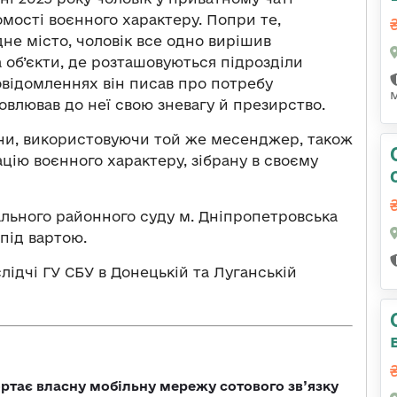
ості воєнного характеру. Попри те,
дне місто, чоловік все одно вирішив
а об’єкти, де розташовуються підрозділи
 повідомленнях він писав про потребу
ловлював до неї свою зневагу й презирство.
ини, використовуючи той же месенджер, також
ію воєнного характеру, зібрану в своєму
ального районного суду м. Дніпропетровська
під вартою.
лідчі ГУ СБУ в Донецькій та Луганській
ртає власну мобільну мережу сотового зв’язку