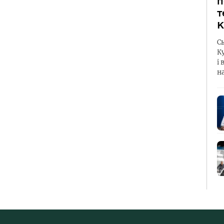
п
т
К
С
К
і 
н