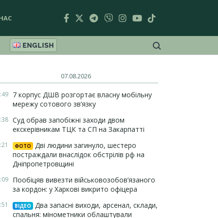
НАС
ENGLISH
07.08.2026
:49
7 корпус ДШВ розгортає власну мобільну
мережу сотового зв’язку
:38
Суд обрав запобіжні заходи двом
екскерівникам ТЦК та СП на Закарпатті
:21
Дві людини загинуло, шестеро
ФОТО
постраждали внаслідок обстрілів рф на
Дніпропетровщині
:09
Пообіцяв вивезти військовозобов’язаного
за кордон: у Харкові викрито офіцера
:51
Два запасні виходи, арсенал, склади,
ВІДЕО
спальня: мінометники облаштували