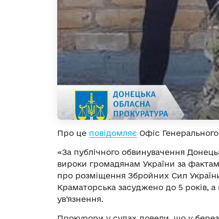
Про це
повідомляє
Офіс Генерального
«За публічного обвинувачення Донець
вироки громадянам України за факта
про розміщення Збройних Сил України (
Краматорська засуджено до 5 років, а 
ув’язнення.
Прокурори у судах довели, що у березн