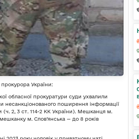
 прокурора України:
кої обласної прокуратури суди ухвалили
ми несанкціонованого поширення інформації
ч. 2, 3 ст. 114-2 КК України). Мешканця м.
мешканку м. Слов’янська — до 8 років
і 2023 року чоловік у приватному чаті