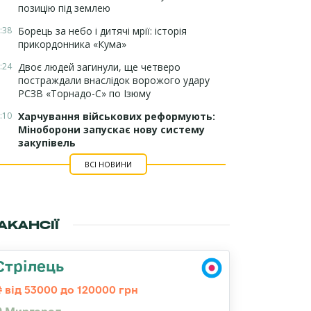
позицію під землею
:38
Борець за небо і дитячі мрії: історія
прикордонника «Кума»
:24
Двоє людей загинули, ще четверо
постраждали внаслідок ворожого удару
РСЗВ «Торнадо-С» по Ізюму
:10
Харчування військових реформують:
Міноборони запускає нову систему
закупівель
ВСІ НОВИНИ
АКАНСІЇ
Стрілець
від 53000 до 120000 грн