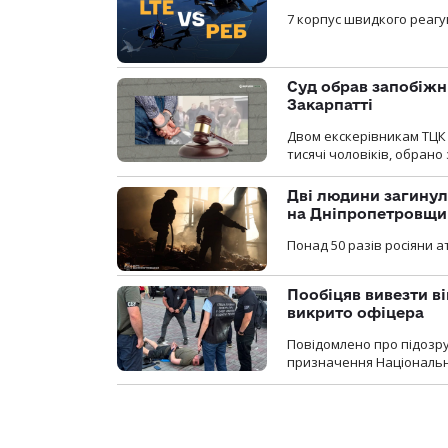
7 корпус швидкого реагу
Суд обрав запобіжн
Закарпатті
Двом екскерівникам ТЦК 
тисячі чоловіків, обрано
Дві людини загинул
на Дніпропетровщи
Понад 50 разів росіяни 
Пообіцяв вивезти ві
викрито офіцера
Повідомлено про підозр
призначення Національної 