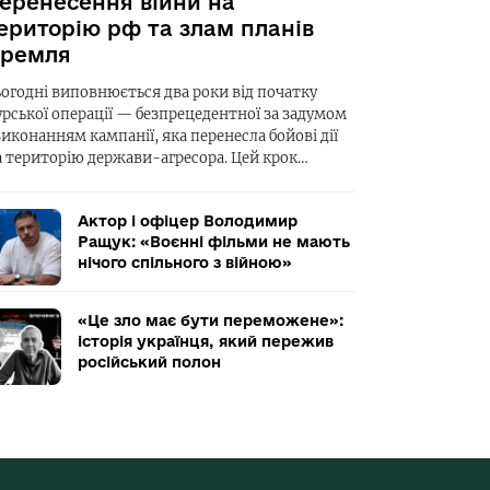
еренесення війни на
ериторію рф та злам планів
ремля
ьогодні виповнюється два роки від початку
урської операції — безпрецедентної за задумом
виконанням кампанії, яка перенесла бойові дії
а територію держави-агресора. Цей крок…
Актор і офіцер Володимир
Ращук: «Воєнні фільми не мають
нічого спільного з війною»
«Це зло має бути переможене»:
історія українця, який пережив
російський полон