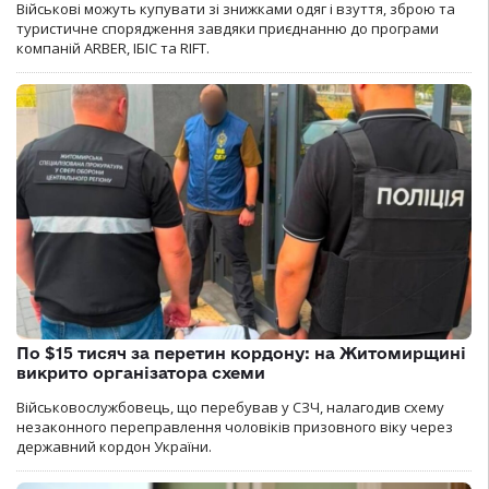
Військові можуть купувати зі знижками одяг і взуття, зброю та
туристичне спорядження завдяки приєднанню до програми
компаній ARBER, ІБІС та RIFT.
По $15 тисяч за перетин кордону: на Житомирщині
викрито організатора схеми
Військовослужбовець, що перебував у СЗЧ, налагодив схему
незаконного переправлення чоловіків призовного віку через
державний кордон України.