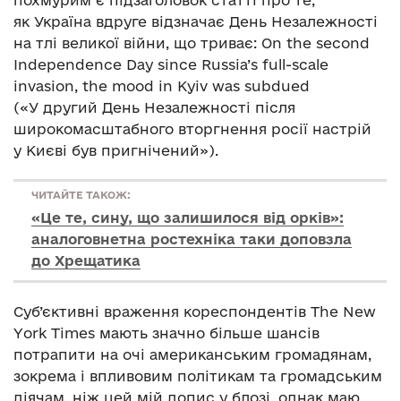
похмурим є підзаголовок статті про те,
як Україна вдруге відзначає День Незалежності
на тлі великої війни, що триває: On the second
Independence Day since Russia’s full-scale
invasion, the mood in Kyiv was subdued
(«У другий День Незалежності після
широкомасштабного вторгнення росії настрій
у Києві був пригнічений»).
ЧИТАЙТЕ ТАКОЖ:
«Це те, сину, що залишилося від орків»:
аналоговнетна ростехніка таки доповзла
до Хрещатика
Суб’єктивні враження кореспондентів The New
York Times мають значно більше шансів
потрапити на очі американським громадянам,
зокрема і впливовим політикам та громадським
діячам, ніж цей мій допис у блозі, однак маю