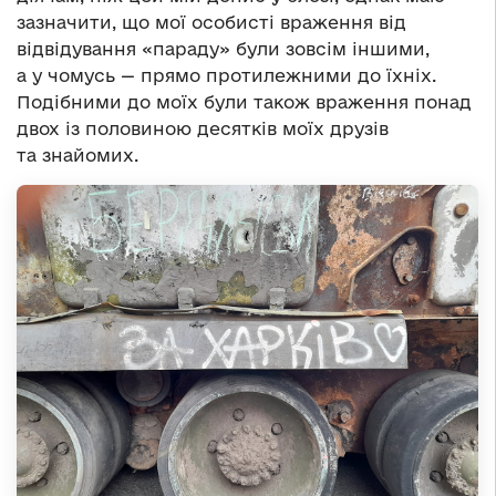
зазначити, що мої особисті враження від
відвідування «параду» були зовсім іншими,
а у чомусь — прямо протилежними до їхніх.
Подібними до моїх були також враження понад
двох із половиною десятків моїх друзів
та знайомих.