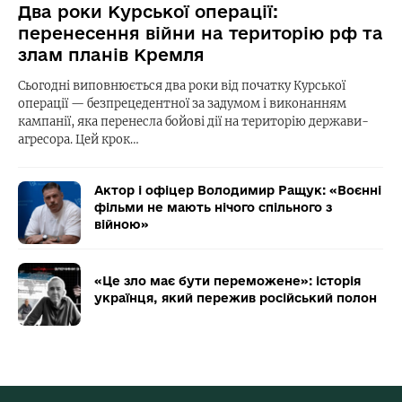
Два роки Курської операції:
перенесення війни на територію рф та
злам планів Кремля
Сьогодні виповнюється два роки від початку Курської
операції — безпрецедентної за задумом і виконанням
кампанії, яка перенесла бойові дії на територію держави-
агресора. Цей крок…
Актор і офіцер Володимир Ращук: «Воєнні
фільми не мають нічого спільного з
війною»
«Це зло має бути переможене»: історія
українця, який пережив російський полон