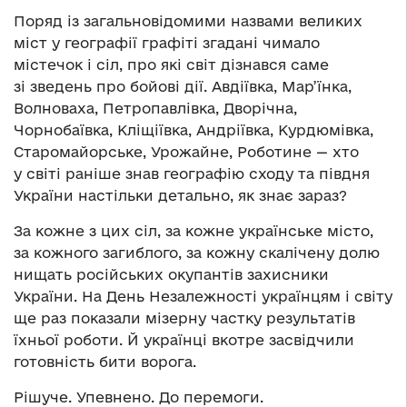
Поряд із загальновідомими назвами великих
міст у географії графіті згадані чимало
містечок і сіл, про які світ дізнався саме
зі зведень про бойові дії. Авдіївка, Мар’їнка,
Волноваха, Петропавлівка, Дворічна,
Чорнобаївка, Кліщіївка, Андріївка, Курдюмівка,
Старомайорське, Урожайне, Роботине — хто
у світі раніше знав географію сходу та півдня
України настільки детально, як знає зараз?
За кожне з цих сіл, за кожне українське місто,
за кожного загиблого, за кожну скалічену долю
нищать російських окупантів захисники
України. На День Незалежності українцям і світу
ще раз показали мізерну частку результатів
їхньої роботи. Й українці вкотре засвідчили
готовність бити ворога.
Рішуче. Упевнено. До перемоги.