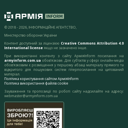
© 2018 - 2026, ІНФОРМАЦІЙНЕ АГЕНТСТВО,
Міністерство оборони України
Контент доступний за ліцензією
Creative Commons Attribution 4.0
International license
якщо не зазначено інше.
При використанні контенту з сайту АрміяInform посилання на
armyinform.com.ua
обов’язкове. Для суб’єктів у сфері онлайн-медіа
обов’язковим є розміщення у першому абзаці матеріалу прямого та
відкритого для пошукових систем гіперпосилання на цитований
матеріал.
Політика користування сайтом АрміяInform
Політика використання файлів cookie
Зауваження та пропозиції по роботі сайту надсилайте на адресу:
webmaster@armyinform.com.ua