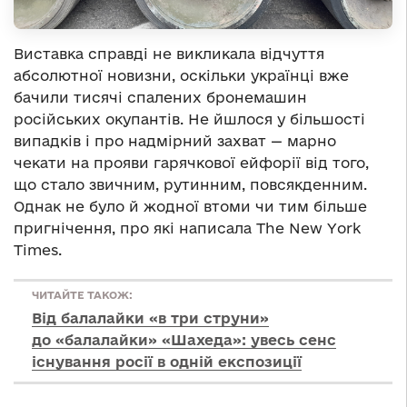
Виставка справді не викликала відчуття
абсолютної новизни, оскільки українці вже
бачили тисячі спалених бронемашин
російських окупантів. Не йшлося у більшості
випадків і про надмірний захват — марно
чекати на прояви гарячкової ейфорії від того,
що стало звичним, рутинним, повсякденним.
Однак не було й жодної втоми чи тим більше
пригнічення, про які написала The New York
Times.
ЧИТАЙТЕ ТАКОЖ:
Від балалайки «в три струни»
до «балалайки» «Шахеда»: увесь сенс
існування росії в одній експозиції