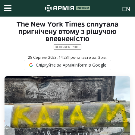
EN
The New York Times сплутала
пригнічену втому з рішучою
впевненістю
BLOGGER POOL
28 Серпня 2023, 14:23
Прочитаєте за:
3
хв.
Слідкуйте за АрміяInform в Google