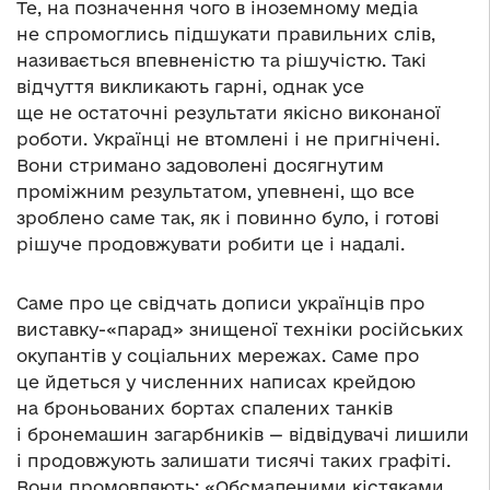
Те, на позначення чого в іноземному медіа
не спромоглись підшукати правильних слів,
називається впевненістю та рішучістю. Такі
відчуття викликають гарні, однак усе
ще не остаточні результати якісно виконаної
роботи. Українці не втомлені і не пригнічені.
Вони стримано задоволені досягнутим
проміжним результатом, упевнені, що все
зроблено саме так, як і повинно було, і готові
рішуче продовжувати робити це і надалі.
Саме про це свідчать дописи українців про
виставку-«парад» знищеної техніки російських
окупантів у соціальних мережах. Саме про
це йдеться у численних написах крейдою
на броньованих бортах спалених танків
і бронемашин загарбників — відвідувачі лишили
і продовжують залишати тисячі таких графіті.
Вони промовляють: «Обсмаленими кістяками