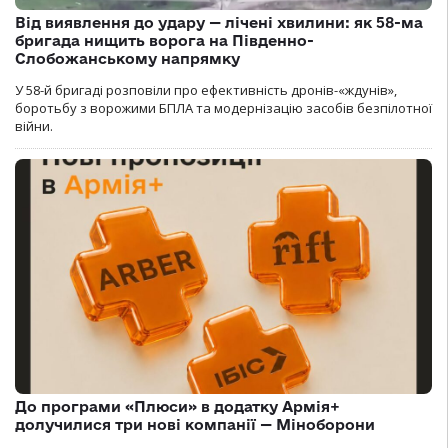
Від виявлення до удару — лічені хвилини: як 58-ма
бригада нищить ворога на Південно-
Слобожанському напрямку
У 58-й бригаді розповіли про ефективність дронів-«ждунів»,
боротьбу з ворожими БПЛА та модернізацію засобів безпілотної
війни.
До програми «Плюси» в додатку Армія+
долучилися три нові компанії — Міноборони