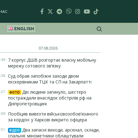
НАС
ENGLISH
07.08.2026
:49
7 корпус ДШВ розгортає власну мобільну
мережу сотового зв’язку
:38
Суд обрав запобіжні заходи двом
екскерівникам ТЦК та СП на Закарпатті
:21
Дві людини загинуло, шестеро
ФОТО
постраждали внаслідок обстрілів рф на
Дніпропетровщині
:09
Пообіцяв вивезти військовозобов’язаного
за кордон: у Харкові викрито офіцера
:51
Два запасні виходи, арсенал, склади,
ВІДЕО
спальня: мінометники облаштували