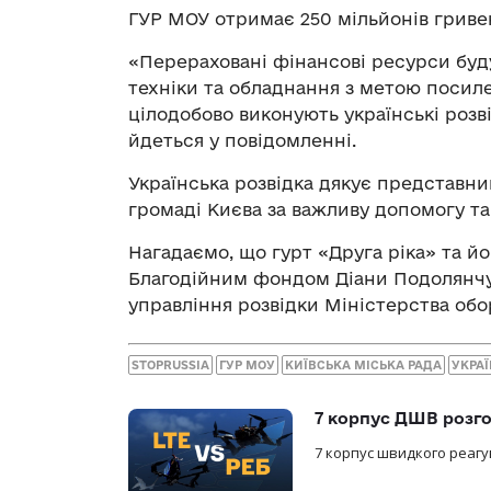
ГУР МОУ отримає 250 мільйонів гриве
«Перераховані фінансові ресурси буду
техніки та обладнання з метою посиле
цілодобово виконують українські розв
йдеться у повідомленні.
Українська розвідка дякує представни
громаді Києва за важливу допомогу та
Нагадаємо, що гурт «Друга ріка» та 
Благодійним фондом Діани Подолянч
управління розвідки Міністерства обо
STOPRUSSIA
ГУР МОУ
КИЇВСЬКА МІСЬКА РАДА
УКРА
7 корпус ДШВ розго
7 корпус швидкого реагу