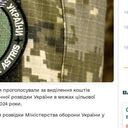
19
19
19
и проголосували за виділення коштів
В
нної розвідки України в межах цільової
024 роки.
 розвідки Міністерства оборони України у