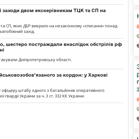
і заходи двом екскерівникам ТЦК та СП на
та СП, яких ДБР викрило на незаконному «списанні» понад
 запобіжний захід.
о, шестеро постраждали внаслідок обстрілів рф
ні
атакували Дніпропетровську області.
йськовозобов’язаного за кордон: у Харкові
у офіцеру штабу одного з батальйонів оперативного
гвардії України за ч. 3 ст. 332 КК України.