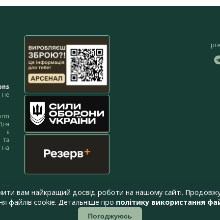
pr
ons
не
orm
Для
м є
 та
 на
 на
чити вам найкращий досвід роботи на нашому сайті. Продовжу
я файлів cookie. Детальніше про
політику використання фай
Погоджуюсь