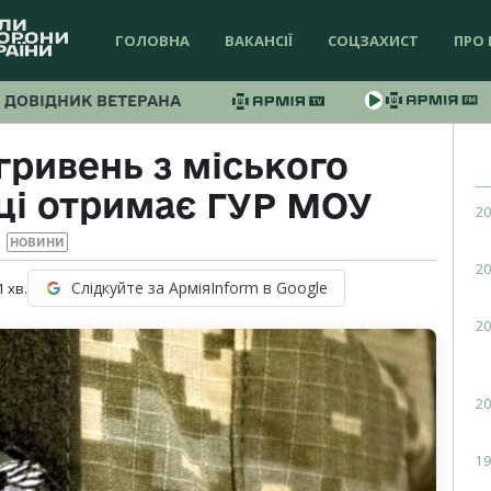
ГОЛОВНА
ВАКАНСІЇ
СОЦЗАХИСТ
ПРО 
ДОВІДНИК ВЕТЕРАНА
гривень з міського
ці отримає ГУР МОУ
20
НОВИНИ
20
Слідкуйте за АрміяInform в Google
1
хв.
20
20
19