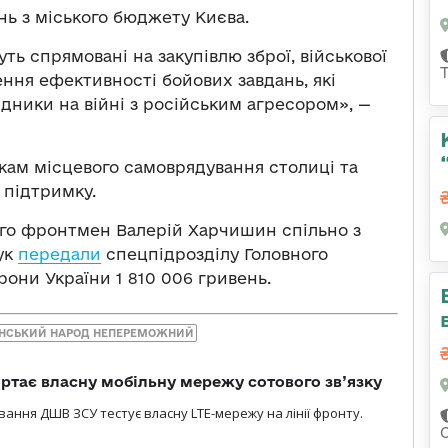
нь з міського бюджету Києва.
ть спрямовані на закупівлю зброї, військової
ння ефективності бойових завдань, які
ідники на війні з російським агресором», —
кам місцевого самоврядування столиці та
 підтримку.
його фронтмен Валерій Харчишин спільно з
ук
передали
спецпідрозділу Головного
рони України 1 810 006 гривень.
ЇНСЬКИЙ НАРОД НЕПЕРЕМОЖНИЙ
ртає власну мобільну мережу сотового зв’язку
вання ДШВ ЗСУ тестує власну LTE-мережу на лінії фронту.