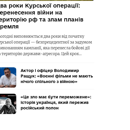
ва роки Курської операції:
еренесення війни на
ериторію рф та злам планів
ремля
ьогодні виповнюється два роки від початку
урської операції — безпрецедентної за задумом
виконанням кампанії, яка перенесла бойові дії
а територію держави-агресора. Цей крок…
Актор і офіцер Володимир
Ращук: «Воєнні фільми не мають
нічого спільного з війною»
«Це зло має бути переможене»:
історія українця, який пережив
російський полон