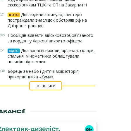
екскерівникам ТЦК та СП на Закарпатті
:21
Дві людини загинуло, шестеро
ФОТО
постраждали внаслідок обстрілів рф на
Дніпропетровщині
:09
Пообіцяв вивезти військовозобов’язаного
за кордон: у Харкові викрито офіцера
:51
Два запасні виходи, арсенал, склади,
ВІДЕО
спальня: мінометники облаштували
позицію під землею
:38
Борець за небо і дитячі мрії: історія
прикордонника «Кума»
ВСІ НОВИНИ
АКАНСІЇ
Електрик-дизеліст,