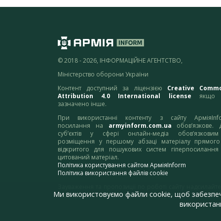
© 2018 - 2026, ІНФОРМАЦІЙНЕ АГЕНТСТВО,
Міністерство оборони України
Контент доступний за ліцензією
Creative Comm
Attribution 4.0 International license
якщо 
зазначено інше.
При використанні контенту з сайту АрміяInf
посилання на
armyinform.com.ua
обов’язкове. 
суб’єктів у сфері онлайн-медіа обов’язкови
розміщення у першому абзаці матеріалу прямого
відкритого для пошукових систем гіперпосилання
цитований матеріал.
Політика користування сайтом АрміяInform
Політика використання файлів cookie
Зауваження та пропозиції по роботі сайту надсилайте
Ми використовуємо файли cookie, щоб забезпе
адресу:
webmaster@armyinform.com.ua
використанн