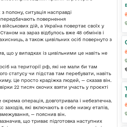
 з полону, ситуація насправді
ї передбачають повернення
військових дій, а Україна повертає своїх у
таном на зараз відбулось вже 48 обмінів і
захисниць, а також цивільних осіб повернуто з
, що у випадках із цивільними це навіть не
сіб на території рф, які не мали би там
го статусу чи підстав там перебувати, навіть
ежиму. Це просто крадіжка людей, — сказав він.
ірки 22 тисяч охочих взяти участь у проєкті
 окрема операція, довготривала і небезпечна.
 заходів, які включають в себе низку етапів,
змежування, — пояснив він.
азначив, що триває підготовка наступних