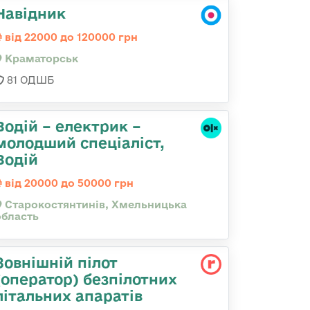
Навідник
від 22000 до 120000 грн
Краматорськ
81 ОДШБ
Водій – електрик –
молодший спеціаліст,
Водій
від 20000 до 50000 грн
Старокостянтинів, Хмельницька
область
Зовнішній пілот
(оператор) безпілотних
літальних апаратів