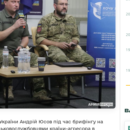
20
20
19
19
В
України Андрій Юсов під час брифінгу на
ськовослужбовцями країни-агресора в