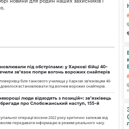
 добрі новини для родин наших захисників і
о.
новлювали під обстрілами: у Харкові бійці 40-
печили зв’язок попри вогонь ворожих снайперів
оверхівці біля танкового училища у Харкові зв’язківцям 40-
и довелося встановлювати під вогнем ворожих снайперів.
 нехороші люди відходять з позицій»: зв’язківець
ї бригади про Слобожанський наступ, 155-й
тупальної операції восени 2022 року критично залежав від
озволяв передавати інформацію в режимі реального часу.