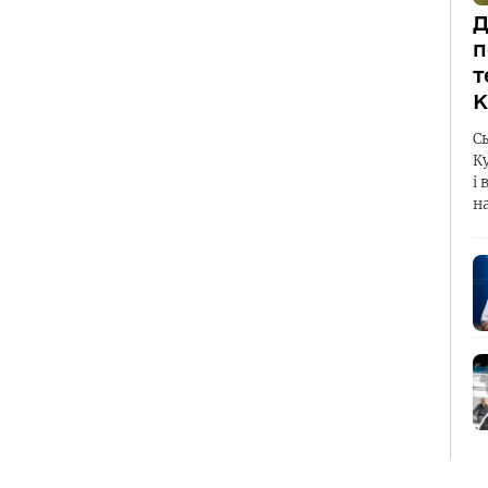
Д
п
т
К
С
К
і 
н