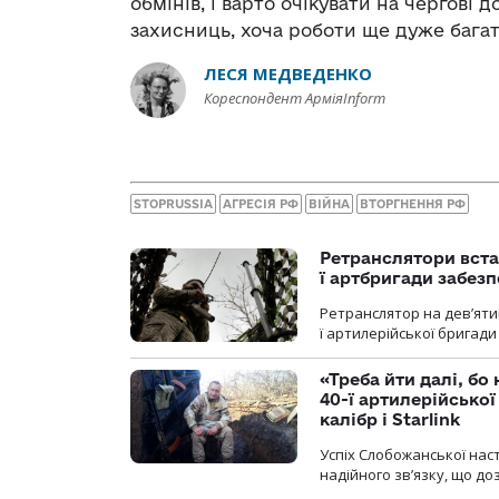
обмінів, і варто очікувати на чергові
захисниць, хоча роботи ще дуже багат
ЛЕСЯ МЕДВЕДЕНКО
Кореспондент АрміяInform
STOPRUSSIA
АГРЕСІЯ РФ
ВІЙНА
ВТОРГНЕННЯ РФ
Ретранслятори вста
ї артбригади забез
Ретранслятор на дев’ятип
ї артилерійської бригад
«Треба йти далі, бо
40-ї артилерійсько
калібр і Starlink
Успіх Слобожанської нас
надійного зв’язку, що д