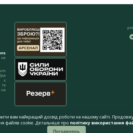
pr
ons
не
orm
Для
м є
 та
 на
 на
чити вам найкращий досвід роботи на нашому сайті. Продовжу
я файлів cookie. Детальніше про
політику використання фай
Погоджуюсь