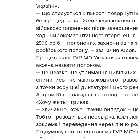
Україні».
— Що стосується кількості повернутих
безпрецедентна. Женевські конвенці
військовополонених після завершення 
ході широкомасштабного вторгнення. С
2598 осіб — полонених захисників та 
російського полону, — зазначив Юсов.
Представник ГУР МО України наголосив
можна назвати полоном.
— Це незаконне утримання цивільних о
опинитись і не мають жодного правово
з точки зору цієї диктатури і цього р
Андрій Юсов нагадав, що процес перев
«Хочу жить» триває.
— Звичайно, кожен такий випадок — це
Тобто проводиться перевірка, комплекс
зокрема і переведення через лінію ро
Підсумовуючи, представник ГУР МОУ з