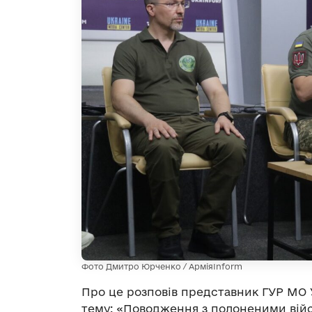
Фото Дмитро Юрченко / АрміяInform
Про це розповів представник ГУР МО 
тему: «Поводження з полоненими вій