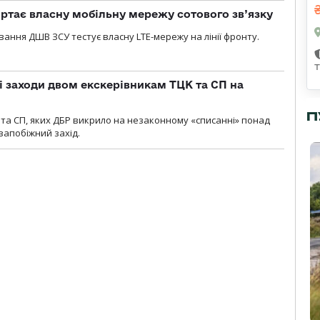
ртає власну мобільну мережу сотового зв’язку
вання ДШВ ЗСУ тестує власну LTE-мережу на лінії фронту.
і заходи двом екскерівникам ТЦК та СП на
П
та СП, яких ДБР викрило на незаконному «списанні» понад
 запобіжний захід.