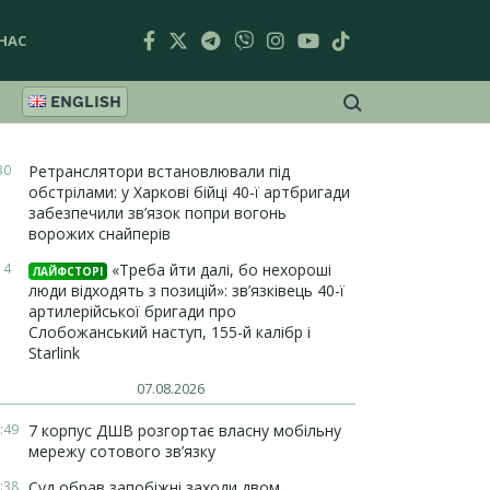
НАС
ENGLISH
30
Ретранслятори встановлювали під
обстрілами: у Харкові бійці 40-ї артбригади
забезпечили зв’язок попри вогонь
ворожих снайперів
14
«Треба йти далі, бо нехороші
ЛАЙФСТОРІ
люди відходять з позицій»: зв’язківець 40-ї
артилерійської бригади про
Слобожанський наступ, 155-й калібр і
Starlink
07.08.2026
:49
7 корпус ДШВ розгортає власну мобільну
мережу сотового зв’язку
:38
Суд обрав запобіжні заходи двом