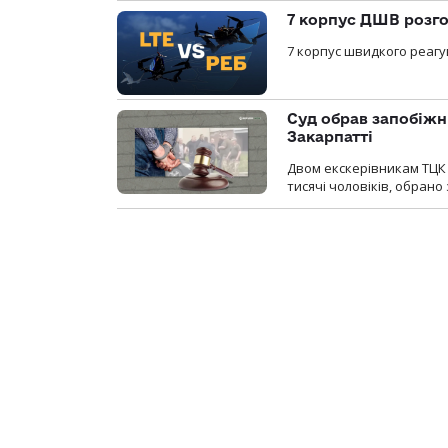
7 корпус ДШВ розго
7 корпус швидкого реагу
Суд обрав запобіжн
Закарпатті
Двом екскерівникам ТЦК 
тисячі чоловіків, обрано