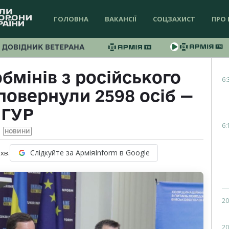
ГОЛОВНА
ВАКАНСІЇ
СОЦЗАХИСТ
ПРО 
ДОВІДНИК ВЕТЕРАНА
обмінів з російського
6:
повернули 2598 осіб —
ГУР
6:
НОВИНИ
Слідкуйте за АрміяInform в Google
хв.
20
20