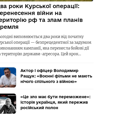
ва роки Курської операції:
еренесення війни на
ериторію рф та злам планів
ремля
ьогодні виповнюється два роки від початку
урської операції — безпрецедентної за задумом
виконанням кампанії, яка перенесла бойові дії
а територію держави-агресора. Цей крок…
Актор і офіцер Володимир
Ращук: «Воєнні фільми не мають
нічого спільного з війною»
«Це зло має бути переможене»:
історія українця, який пережив
російський полон