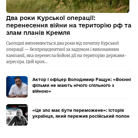
Два роки Курської операції:
перенесення війни на територію рф та
злам планів Кремля
Сьогодні виповнюється два роки від початку Курської
операції — безпрецедентної за задумом і виконанням
кампанії, яка перенесла бойові дії на територію держави-
агресора. Цей крок…
Актор і офіцер Володимир Ращук: «Воєнні
фільми не мають нічого спільного з
війною»
«Це зло має бути переможене»: історія
українця, який пережив російський полон