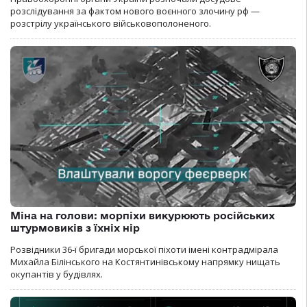
розслідування за фактом нового воєнного злочину рф —
розстрілу українського військовополоненого.
Міна на голови: морпіхи викурюють російських
штурмовиків з їхніх нір
Розвідники 36-ї бригади морської піхоти імені контрадмірала
Михайла Білінського на Костянтинівському напрямку нищать
окупантів у будівлях.