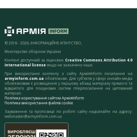
© 2018 - 2026, ІНФОРМАЦІЙНЕ АГЕНТСТВО,
Міністерство оборони України
Контент доступний за ліцензією
Creative Commons Attribution 4.0
International license
якщо не зазначено інше.
При використанні контенту з сайту АрміяInform посилання на
armyinform.com.ua
обов’язкове. Для суб’єктів у сфері онлайн-медіа
обов’язковим є розміщення у першому абзаці матеріалу прямого та
відкритого для пошукових систем гіперпосилання на цитований
матеріал.
Політика користування сайтом АрміяInform
Політика використання файлів cookie
Зауваження та пропозиції по роботі сайту надсилайте на адресу:
webmaster@armyinform.com.ua