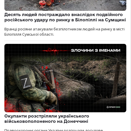
Десять людей постраждало внаслідок подвійного
російського удару по ринку в Білопіллі на Сумщині
Вранці росіяни атакували безпілотником людей на ринку в місті
Білопілля Сумської області.
Окупанти розстріляли українського
військовополоненого на Донеччині
Правоохоронні органи України розпочали досудове