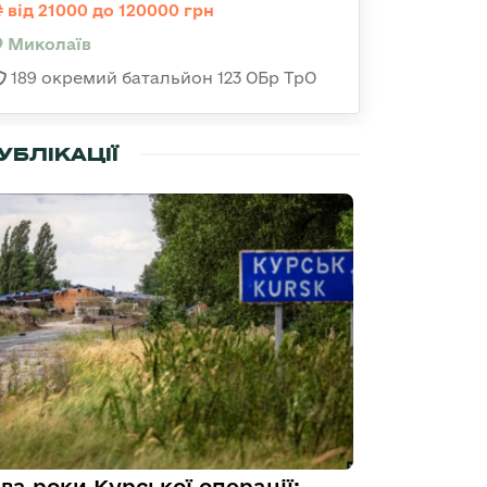
від 21000 до 120000 грн
Миколаїв
189 окремий батальйон 123 ОБр ТрО
УБЛІКАЦІЇ