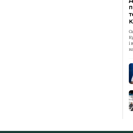
Д
п
т
К
С
К
і 
н