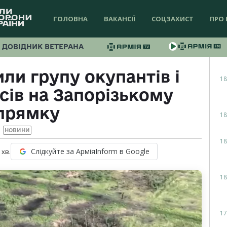
ГОЛОВНА
ВАКАНСІЇ
СОЦЗАХИСТ
ПРО 
ДОВІДНИК ВЕТЕРАНА
ли групу окупантів і
18
сів на Запорізькому
прямку
18
НОВИНИ
18
Слідкуйте за АрміяInform в Google
хв.
18
17