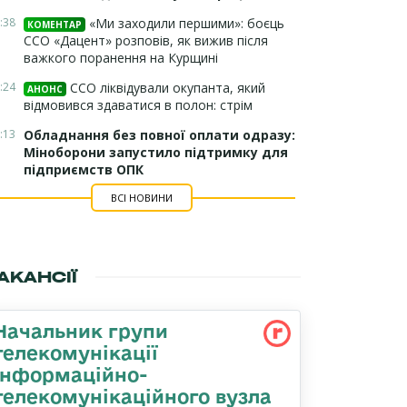
:38
«Ми заходили першими»: боєць
КОМЕНТАР
ССО «Дацент» розповів, як вижив після
важкого поранення на Курщині
:24
ССО ліквідували окупанта, який
АНОНС
відмовився здаватися в полон: стрім
:13
Обладнання без повної оплати одразу:
Міноборони запустило підтримку для
підприємств ОПК
ВСІ НОВИНИ
АКАНСІЇ
Начальник групи
телекомунікації
інформаційно-
телекомунікаційного вузла