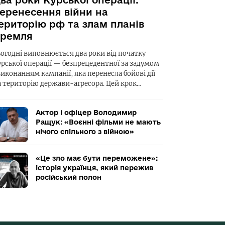
ва роки Курської операції:
еренесення війни на
ериторію рф та злам планів
ремля
ьогодні виповнюється два роки від початку
урської операції — безпрецедентної за задумом
виконанням кампанії, яка перенесла бойові дії
а територію держави-агресора. Цей крок…
Актор і офіцер Володимир
Ращук: «Воєнні фільми не мають
нічого спільного з війною»
«Це зло має бути переможене»:
історія українця, який пережив
російський полон