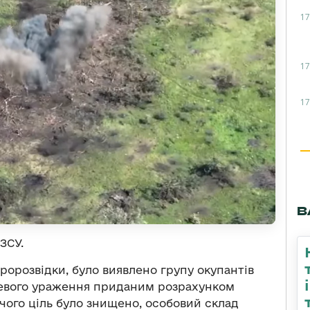
17
17
17
В
ЗСУ.
еророзвідки, було виявлено групу окупантів
гневого ураження приданим розрахунком
 чого ціль було знищено, особовий склад