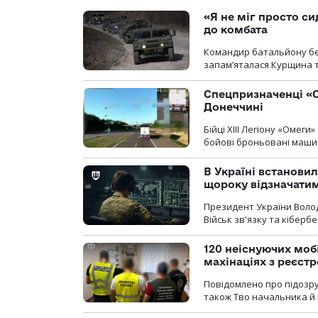
«Я не міг просто си
до комбата
Командир батальйону без
запам’яталася Курщина та
Спецпризначенці «О
Донеччині
Бійці ХІІІ Легіону «Омег
бойові броньовані машин
В Україні встановил
щороку відзначатим
Президент України Воло
Військ зв'язку та кіберб
120 неіснуючих моб
махінаціях з реєст
Повідомлено про підозру
також Тво начальника й 