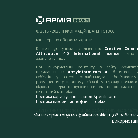
© 2018 - 2026, ІНФОРМАЦІЙНЕ АГЕНТСТВО,
Міністерство оборони України
Контент доступний за ліцензією
Creative Comm
Attribution 4.0 International license
якщо 
зазначено інше.
При використанні контенту з сайту АрміяInf
посилання на
armyinform.com.ua
обов’язкове. 
суб’єктів у сфері онлайн-медіа обов’язкови
розміщення у першому абзаці матеріалу прямого
відкритого для пошукових систем гіперпосилання
цитований матеріал.
Політика користування сайтом АрміяInform
Політика використання файлів cookie
Зауваження та пропозиції по роботі сайту надсилайте
Ми використовуємо файли cookie, щоб забезпе
адресу:
webmaster@armyinform.com.ua
використанн