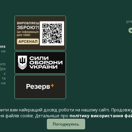
pr
ons
не
orm
Для
м є
 та
 на
 на
чити вам найкращий досвід роботи на нашому сайті. Продовжу
я файлів cookie. Детальніше про
політику використання фай
Погоджуюсь