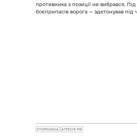
противника з позиції не вибрався. Пі
боєприпасів ворога — здетонував під ч
STOPRUSSIA
АГРЕСІЯ РФ