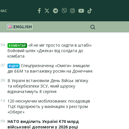
НАС
ENGLISH
:54
«Я не міг просто сидіти в штабі»:
КОМЕНТАР
бойовий шлях «Джека» від солдата до
комбата
:37
Спецпризначенці «Омеги» знищили
ВІДЕО
дві ББМ та вантажівку росіян на Донеччині
:26
В Україні встановили День Військ зв’язку
та кібербезпеки ЗСУ, який щороку
відзначатимуть 8 серпня
:14
120 неіснуючих мобілізованих: посадовців
ТЦК підозрюють у махінаціях з реєстром
«Оберіг»
:56
НАТО виділить Україні €70 млрд
військової допомоги у 2026 році