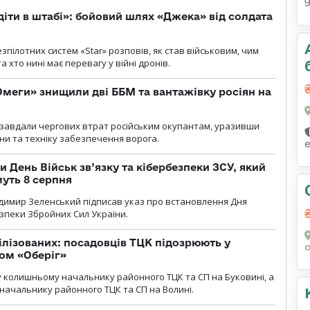
діти в штабі»: бойовий шлях «Джека» від солдата
пілотних систем «Star» розповів, як став військовим, чим
 хто нині має перевагу у війні дронів.
меги» знищили дві ББМ та вантажівку росіян на
и» завдали чергових втрат російським окупантам, уразивши
и та техніку забезпечення ворога.
и День Військ зв’язку та кібербезпеки ЗСУ, який
уть 8 серпня
димир Зеленський підписав указ про встановлення Дня
езпеки Збройних Сил України.
ілізованих: посадовців ТЦК підозрюють у
ром «Оберіг»
 колишньому начальнику районного ТЦК та СП на Буковині, а
начальнику районного ТЦК та СП на Волині.