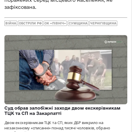
зафіксована.
ВІЙНА
ОБСТРІЛИ РФ
ОК «ПІВНІЧ»
СУМЩИНА
ЧЕРНІГІВЩИНА
Суд обрав запобіжні заходи двом екскерівникам
ТЦК та СП на Закарпатті
Двом екскерівникам ТЦК та СП, яких ДБР викрило на
незаконному «списанні» понад тисячі чоловіків, обрано