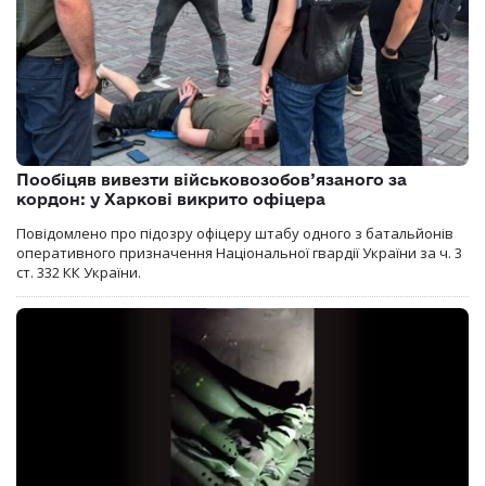
Пообіцяв вивезти військовозобов’язаного за
кордон: у Харкові викрито офіцера
Повідомлено про підозру офіцеру штабу одного з батальйонів
оперативного призначення Національної гвардії України за ч. 3
ст. 332 КК України.