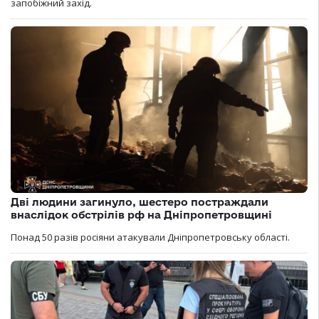
запобіжний захід.
Дві людини загинуло, шестеро постраждали
внаслідок обстрілів рф на Дніпропетровщині
Понад 50 разів росіяни атакували Дніпропетровську області.