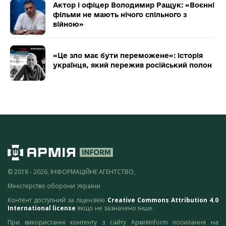
Актор і офіцер Володимир Ращук: «Воєнні
фільми не мають нічого спільного з
війною»
«Це зло має бути переможене»: історія
українця, який пережив російський полон
© 2018 - 2026, ІНФОРМАЦІЙНЕ АГЕНТСТВО,
Міністерство оборони України
Контент доступний за ліцензією
Creative Commons Attribution 4.0
International license
якщо не зазначено інше.
При використанні контенту з сайту АрміяInform посилання на