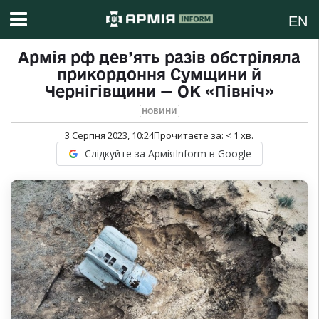
EN
Армія рф дев’ять разів обстріляла
прикордоння Сумщини й
Чернігівщини — ОК «Північ»
НОВИНИ
3 Серпня 2023, 10:24
Прочитаєте за:
< 1
хв.
Слідкуйте за АрміяInform в Google