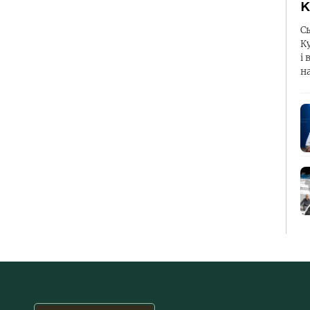
К
С
К
і 
н