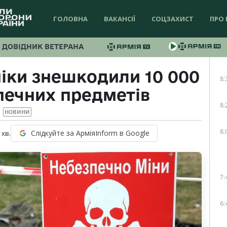
ГОЛОВНА
ВАКАНСІЇ
СОЦЗАХИСТ
ПРО 
ДОВІДНИК ВЕТЕРАНА
ніки знешкодили 10 000
8:
печних предметів
8:
НОВИНИ
8:
Слідкуйте за АрміяInform в Google
хв.
7:
6: