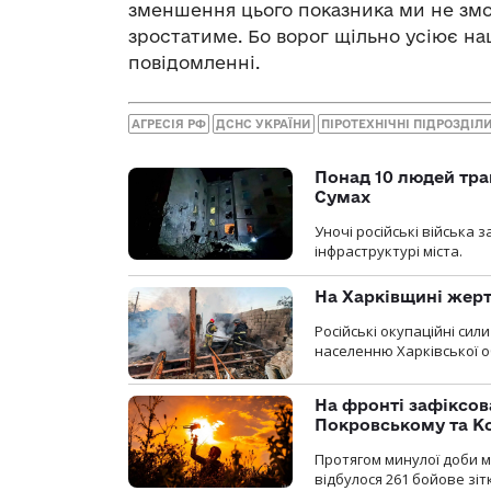
зменшення цього показника ми не зм
зростатиме. Бо ворог щільно усіює н
повідомленні.
АГРЕСІЯ РФ
ДСНС УКРАЇНИ
ПІРОТЕХНІЧНІ ПІДРОЗДІЛ
Понад 10 людей тра
Сумах
Уночі російські війська
інфраструктурі міста.
На Харківщині жерт
Російські окупаційні си
населенню Харківської о
На фронті зафіксов
Покровському та К
Протягом минулої доби м
відбулося 261 бойове зіт