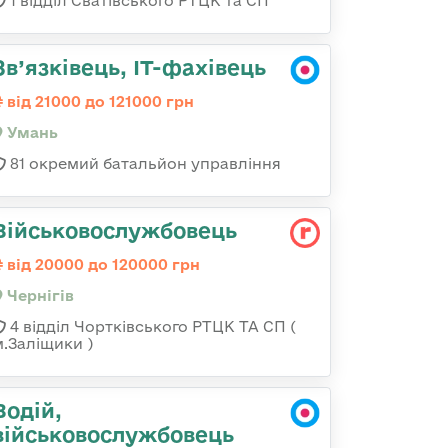
1 відділ Сватівського РТЦК та СП
Зв’язківець, ІТ-фахівець
від 21000 до 121000 грн
Умань
81 окремий батальйон управління
Військовослужбовець
від 20000 до 120000 грн
Чернігів
4 відділ Чортківського РТЦК ТА СП (
м.Заліщики )
Водій,
військовослужбовець