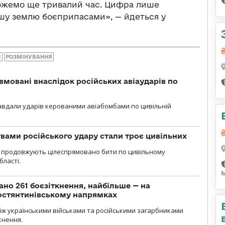
ожемо ще тривалий час. Цифра лише
ашу землю боєприпасами», — йдеться у
И
РОЗМІНУВАННЯ
вмовані внаслідок російських авіаударів по
 завдали ударів керованими авіабомбами по цивільній
вами російського удару стали троє цивільних
ли продовжують цілеспрямовано бити по цивільному
бласті.
ано 261 боєзіткнення, найбільше — на
остянтинівському напрямках
іж українськими військами та російськими загарбниками
кнення.