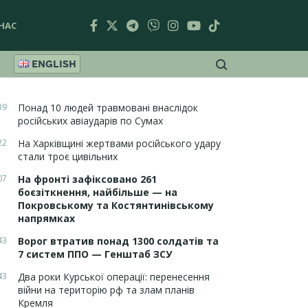
НАС
ENGLISH
39
Понад 10 людей травмовані внаслідок
російських авіаударів по Сумах
22
На Харківщині жертвами російського удару
стали троє цивільних
07
На фронті зафіксовано 261
боєзіткнення, найбільше — на
Покровському та Костянтинівському
напрямках
43
Ворог втратив понад 1300 солдатів та
7 систем ППО — Генштаб ЗСУ
43
Два роки Курської операції: перенесення
війни на територію рф та злам планів
Кремля