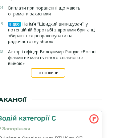
34
Виплати при пораненні: що мають
отримати захисники
19
На ім’я “Швидкий винищувач”: у
ВІДЕО
потенційній боротьбі з дронами британці
збираються розраховувати на
радіочастотну зброю
03
Актор і офіцер Володимир Ращук: «Воєнні
фільми не мають нічого спільного з
війною»
ВСІ НОВИНИ
АКАНСІЇ
Водій категорії С
Запоріжжя