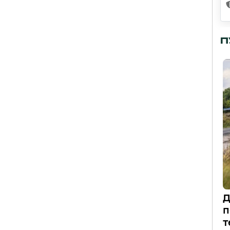
П
Д
п
т