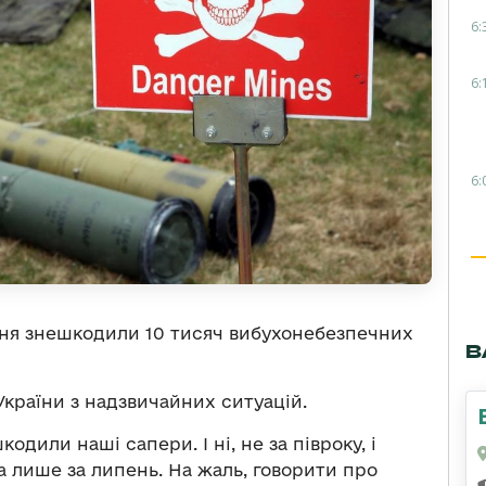
6:
6:
6:
пня знешкодили 10 тисяч вибухонебезпечних
В
країни з надзвичайних ситуацій.
одили наші сапери. І ні, не за півроку, і
ра лише за липень. На жаль, говорити про