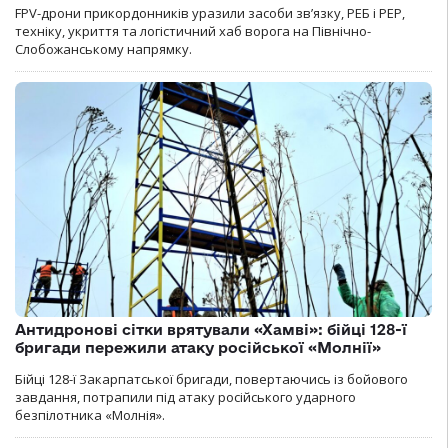
FPV-дрони прикордонників уразили засоби зв’язку, РЕБ і РЕР,
техніку, укриття та логістичний хаб ворога на Північно-
Слобожанському напрямку.
Антидронові сітки врятували «Хамві»: бійці 128-ї
бригади пережили атаку російської «Молнії»
Бійці 128-ї Закарпатської бригади, повертаючись із бойового
завдання, потрапили під атаку російського ударного
безпілотника «Молнія».