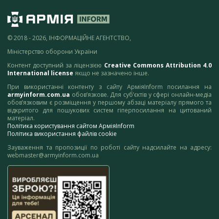
© 2018 - 2026, ІНФОРМАЦІЙНЕ АГЕНТСТВО,
Міністерство оборони України
Контент доступний за ліцензією
Creative Commons Attribution 4.0
International license
якщо не зазначено інше.
При використанні контенту з сайту АрміяInform посилання на
armyinform.com.ua
обов’язкове. Для суб’єктів у сфері онлайн-медіа
обов’язковим є розміщення у першому абзаці матеріалу прямого та
відкритого для пошукових систем гіперпосилання на цитований
матеріал.
Політика користування сайтом АрміяInform
Політика використання файлів cookie
Зауваження та пропозиції по роботі сайту надсилайте на адресу:
webmaster@armyinform.com.ua