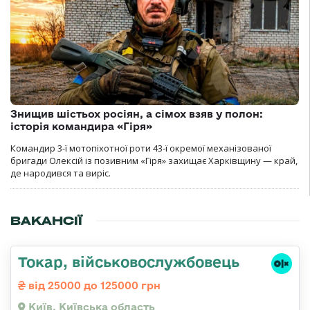
Знищив шістьох росіян, а сімох взяв у полон:
історія командира «Гіря»
Командир 3-ї мотопіхотної роти 43-ї окремої механізованої
бригади Олексій із позивним «Гіря» захищає Харківщину — край,
де народився та виріс.
ВАКАНСІЇ
Токар, військовослужбовець
від 25000 до 125000 грн
Київ, Київська область