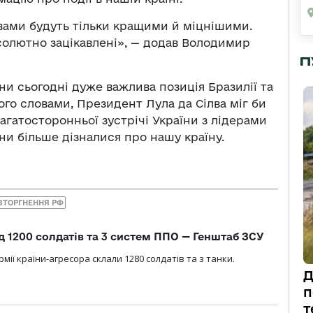
вами будуть тільки кращими й міцнішими.
солютно зацікавлені», — додав Володимир
П
ни сьогодні дуже важлива позиція Бразилії та
ого словами, Президент Лула да Сілва міг би
багатосторонньої зустрічі України з лідерами
и більше дізналися про нашу країну.
ВТОРГНЕННЯ РФ
д 1200 солдатів та 3 систем ППО — Генштаб ЗСУ
мії країни-агресора склали 1280 солдатів та з танки.
Д
п
т