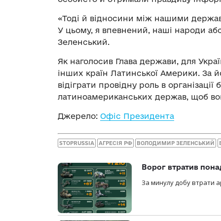
«Тоді й відносини між нашими держа
У цьому, я впевнений, наші народи аб
Зеленський.
Як наголосив Глава держави, для Украї
інших країн Латинської Америки. За й
відіграти провідну роль в організації 
латиноамериканських держав, щоб вон
Джерело:
Офіс Президента
STOPRUSSIA
АГРЕСІЯ РФ
ВОЛОДИМИР ЗЕЛЕНСЬКИЙ
Ворог втратив пона
За минулу добу втрати ар