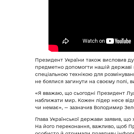
Президент України також висловив думк
предметно допомогти нашій державі в
спеціальною технікою для розмінуван
не боялися загинути на своєму полі,
«Я вважаю, що сьогодні Президент Лул
наближати мир. Кожен лідер несе відпов
чи немає», — зазначив Володимир Зел
Глава Української держави заявив, що 
На його переконання, важливо, щоб Пр
особисто й отримали правдиву інформа