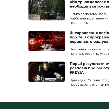
«На трьох колесах 
необхідні вантажі 
Кілька років тому назем
майбутнього, а тепер ни
поранених.
Знекровлення логіс
про те, як програм
середнього радіуса
Знищення логістики прот
напрямів розвитку украї
Перші результати о
розповів про робот
FREYJA
Президент України Воло
перебуває на етапі актив