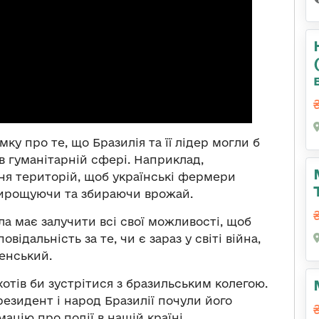
у про те, що Бразилія та її лідер могли б
 гуманітарній сфері. Наприклад,
ня територій, щоб українські фермери
 вирощуючи та збираючи врожай.
а має залучити всі свої можливості, щоб
ідальність за те, чи є зараз у світі війна,
енський.
хотів би зустрітися з бразильським колегою.
езидент і народ Бразилії почули його
цію про події в нашій країні.