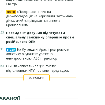
FREYJA
:41
«Продавав» вплив на
ФОТО
держпосадовців: на Харківщині затримали
ділка, який «вирішував питання» з
бронюванням
:25
Президент доручив підготувати
спеціальну санкційну операцію проти
російського ОПК
:11
На Луганщині Apachi розгромили
ВІДЕО
логістику окупантів: уражено
електростанцію, АЗС і транспорт
:53
Обіцяв «списати» за $11 тисяч:
підполковник НГУ постане перед судом
ВСІ НОВИНИ
АКАНСІЇ