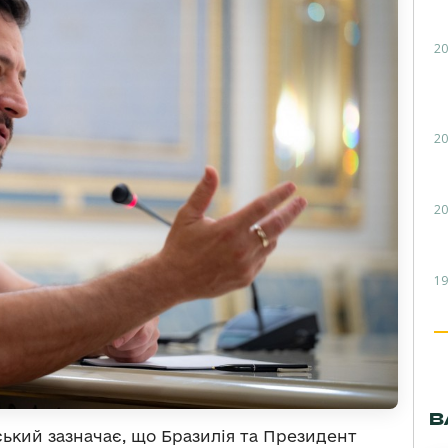
20
20
20
19
В
кий зазначає, що Бразилія та Президент