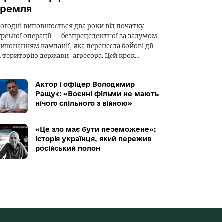
ремля
ьогодні виповнюється два роки від початку
урської операції — безпрецедентної за задумом
виконанням кампанії, яка перенесла бойові дії
а територію держави-агресора. Цей крок…
Актор і офіцер Володимир
Ращук: «Воєнні фільми не мають
нічого спільного з війною»
«Це зло має бути переможене»:
історія українця, який пережив
російський полон