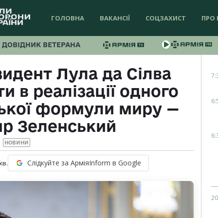
ГОЛОВНА
ВАКАНСІЇ
СОЦЗАХИСТ
ПРО 
ДОВІДНИК ВЕТЕРАНА
зидент Лула да Сілва
7:
и в реалізації одного
6:
ської формули миру —
р Зеленський
6:
НОВИНИ
Слідкуйте за АрміяInform в Google
хв.
20