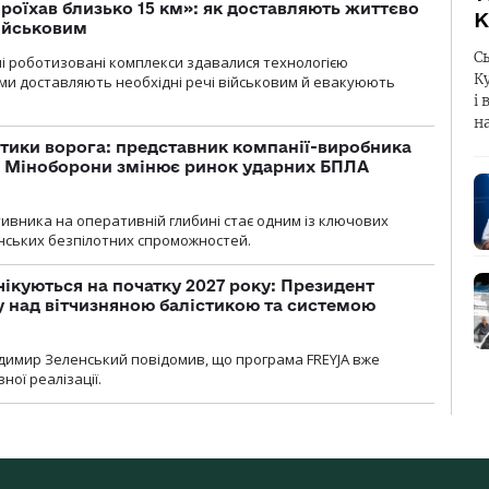
проїхав близько 15 км»: як доставляють життєво
К
військовим
С
ні роботизовані комплекси здавалися технологією
К
ми доставляють необхідні речі військовим й евакуюють
і 
н
тики ворога: представник компанії-виробника
а Міноборони змінює ринок ударних БПЛА
ивника на оперативній глибині стає одним із ключових
нських безпілотних спроможностей.
чікуються на початку 2027 року: Президент
у над вітчизняною балістикою та системою
димир Зеленський повідомив, що програма FREYJA вже
ної реалізації.