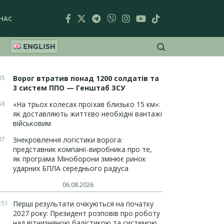
НАС
ENGLISH
35
Ворог втратив понад 1200 солдатів та
3 систем ППО — Генштаб ЗСУ
58
«На трьох колесах проїхав близько 15 км»:
як доставляють життєво необхідні вантажі
військовим
37
Знекровлення логістики ворога:
представник компанії-виробника про те,
як програма Міноборони змінює ринок
ударних БПЛА середнього радіуса
06.08.2026
:51
Перші результати очікуються на початку
2027 року: Президент розповів про роботу
над вітчизняною балістикою та системою