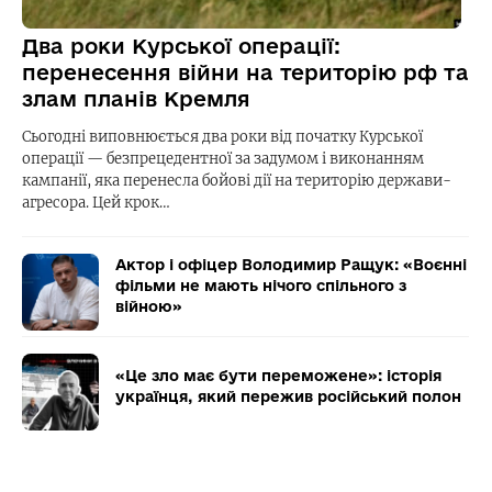
Два роки Курської операції:
перенесення війни на територію рф та
злам планів Кремля
Сьогодні виповнюється два роки від початку Курської
операції — безпрецедентної за задумом і виконанням
кампанії, яка перенесла бойові дії на територію держави-
агресора. Цей крок…
Актор і офіцер Володимир Ращук: «Воєнні
фільми не мають нічого спільного з
війною»
«Це зло має бути переможене»: історія
українця, який пережив російський полон