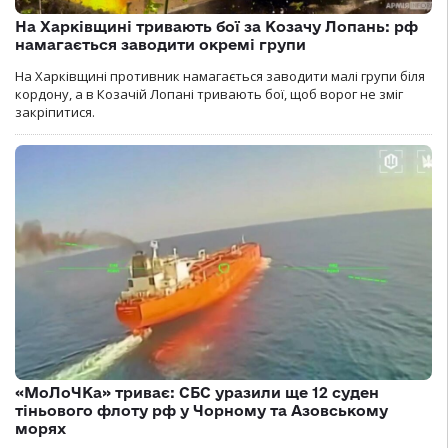
На Харківщині тривають бої за Козачу Лопань: рф
намагається заводити окремі групи
На Харківщині противник намагається заводити малі групи біля
кордону, а в Козачій Лопані тривають бої, щоб ворог не зміг
закріпитися.
«МоЛоЧКа» триває: СБС уразили ще 12 суден
тіньового флоту рф у Чорному та Азовському
морях