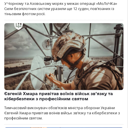
У Чорному та Азовському морях у межах операції «МоЛоЧКа»
Сили безпілотних систем уразили ще 12 суден, пов’язаних із
тіньовим флотом росії.
Євгеній Хмара привітав воїнів військ зв’язку та
кібербезпеки з професійним святом
Тимчасовий виконувач обов’язків міністра оборони України
Євгеній Хмара привітав воїнів військ зв’язку та кібербезпеки з
професійним святом.