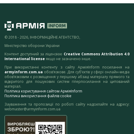
© 2018 - 2026, ІНФОРМАЦІЙНЕ АГЕНТСТВО,
Міністерство оборони України
Контент доступний за ліцензією
Creative Commons Attribution 4.0
International license
якщо не зазначено інше.
При використанні контенту з сайту АрміяInform посилання на
armyinform.com.ua
обов’язкове. Для суб’єктів у сфері онлайн-медіа
обов’язковим є розміщення у першому абзаці матеріалу прямого та
відкритого для пошукових систем гіперпосилання на цитований
матеріал.
Політика користування сайтом АрміяInform
Політика використання файлів cookie
Зауваження та пропозиції по роботі сайту надсилайте на адресу:
webmaster@armyinform.com.ua