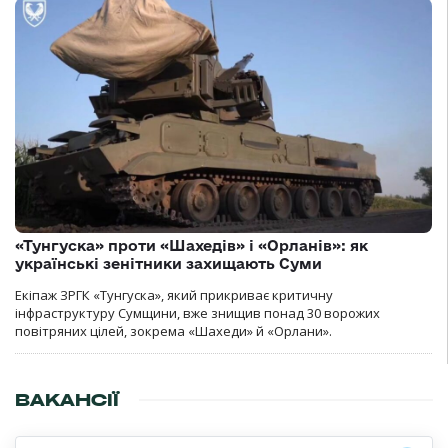
«Тунгуска» проти «Шахедів» і «Орланів»: як
українські зенітники захищають Суми
Екіпаж ЗРГК «Тунгуска», який прикриває критичну
інфраструктуру Сумщини, вже знищив понад 30 ворожих
повітряних цілей, зокрема «Шахеди» й «Орлани».
ВАКАНСІЇ