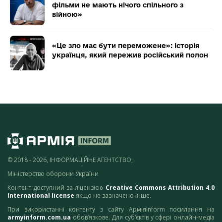
фільми не мають нічого спільного з
війною»
«Це зло має бути переможене»: історія
українця, який пережив російський полон
© 2018 - 2026, ІНФОРМАЦІЙНЕ АГЕНТСТВО,
Міністерство оборони України
Контент доступний за ліцензією
Creative Commons Attribution 4.0
International license
якщо не зазначено інше.
При використанні контенту з сайту АрміяInform посилання на
armyinform.com.ua
обов’язкове. Для суб’єктів у сфері онлайн-медіа