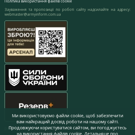
Політика використання файлів cookie
Зауваження та пропозиції по роботі сайту надсилайте на адресу:
webmaster@armyinform.com.ua
Ми використовуємо файли cookie, щоб забезпечити
вам найкращий досвід роботи на нашому сайті.
Продовжуючи користуватися сайтом, ви погоджуєтесь
press@armyinform.com.ua
на використання файлів cookie. Детальніше про