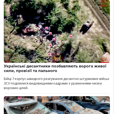
Українські десантники позбавляють ворога живої
сили, провізії та пального
Бійці 7 корпус швидкого реагування десантно-штурмових військ
ЗСУ поділилися видовищними кадрами з ураженнями низки
ворожих цілей.