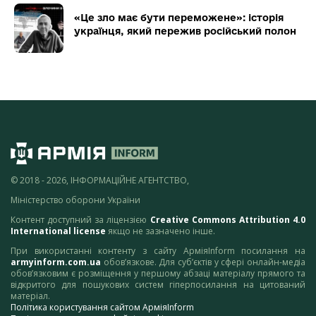
«Це зло має бути переможене»: історія
українця, який пережив російський полон
© 2018 - 2026, ІНФОРМАЦІЙНЕ АГЕНТСТВО,
Міністерство оборони України
Контент доступний за ліцензією
Creative Commons Attribution 4.0
International license
якщо не зазначено інше.
При використанні контенту з сайту АрміяInform посилання на
armyinform.com.ua
обов’язкове. Для суб’єктів у сфері онлайн-медіа
обов’язковим є розміщення у першому абзаці матеріалу прямого та
відкритого для пошукових систем гіперпосилання на цитований
матеріал.
Політика користування сайтом АрміяInform