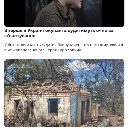
Вперше в Україні окупанта судитимуть очно за
зґвалтування
У Дніпрі починають судити обвинуваченого у воєнному злочині
військовополоненого Сергія Карпіловича.