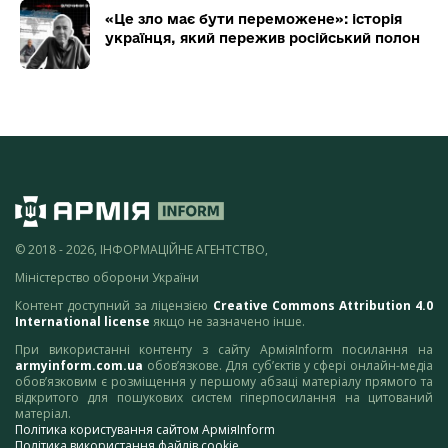
«Це зло має бути переможене»: історія
українця, який пережив російський полон
© 2018 - 2026, ІНФОРМАЦІЙНЕ АГЕНТСТВО,
Міністерство оборони України
Контент доступний за ліцензією
Creative Commons Attribution 4.0
International license
якщо не зазначено інше.
При використанні контенту з сайту АрміяInform посилання на
armyinform.com.ua
обов’язкове. Для суб’єктів у сфері онлайн-медіа
обов’язковим є розміщення у першому абзаці матеріалу прямого та
відкритого для пошукових систем гіперпосилання на цитований
матеріал.
Політика користування сайтом АрміяInform
Політика використання файлів cookie