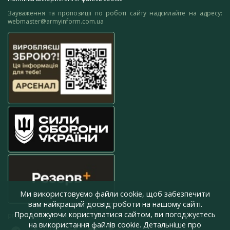
Зауваження та пропозиції по роботі сайту надсилайте на адресу:
webmaster@armyinform.com.ua
Ми використовуємо файли cookie, щоб забезпечити
вам найкращий досвід роботи на нашому сайті.
Продовжуючи користуватися сайтом, ви погоджуєтесь
press@armyinform.com.ua
на використання файлів cookie. Детальніше про