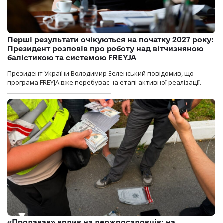
Перші результати очікуються на початку 2027 року:
Президент розповів про роботу над вітчизняною
балістикою та системою FREYJA
Президент України Володимир Зеленський повідомив, що
програма FREYJA вже перебуває на етапі активної реалізації.
«Продавав» вплив на держпосадовців: на