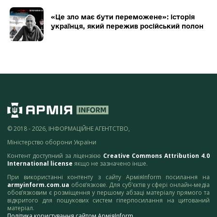
«Це зло має бути переможене»: історія
українця, який пережив російський полон
© 2018 - 2026, ІНФОРМАЦІЙНЕ АГЕНТСТВО,
Міністерство оборони України
Контент доступний за ліцензією
Creative Commons Attribution 4.0
International license
якщо не зазначено інше.
При використанні контенту з сайту АрміяInform посилання на
armyinform.com.ua
обов’язкове. Для суб’єктів у сфері онлайн-медіа
обов’язковим є розміщення у першому абзаці матеріалу прямого та
відкритого для пошукових систем гіперпосилання на цитований
матеріал.
Політика користування сайтом АрміяInform