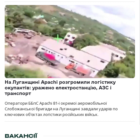
На Луганщині Apachi розгромили логістику
окупантів: уражено електростанцію, АЗС і
транспорт
Оператори ББпС Apachi 81-ї окремої аеромобільної
Слобожанської бригади на Луганщині завдали ударів по
ключових об’єктах логістики російських військ.
ВАКАНСІЇ