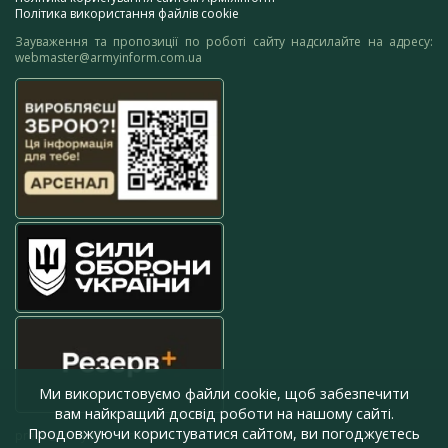
Політика використання файлів cookie
Зауваження та пропозиції по роботі сайту надсилайте на адресу:
webmaster@armyinform.com.ua
Ми використовуємо файли cookie, щоб забезпечити
вам найкращий досвід роботи на нашому сайті.
Продовжуючи користуватися сайтом, ви погоджуєтесь
press@armyinform.com.ua