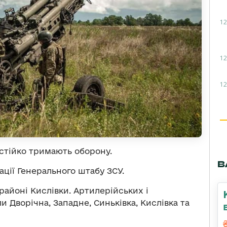
12
12
12
 стійко тримають оборону.
В
ції Генерального штабу ЗСУ.
районі Кислівки. Артилерійських і
и Дворічна, Западне, Синьківка, Кислівка та