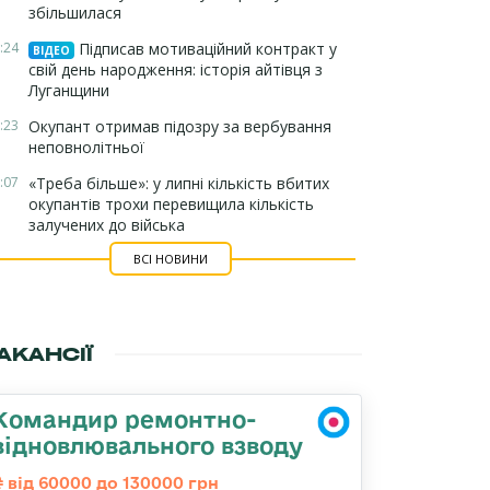
збільшилася
:24
Підписав мотиваційний контракт у
ВІДЕО
свій день народження: історія айтівця з
Луганщини
:23
Окупант отримав підозру за вербування
неповнолітньої
:07
«Треба більше»: у липні кількість вбитих
окупантів трохи перевищила кількість
залучених до війська
ВСІ НОВИНИ
АКАНСІЇ
Командир ремонтно-
відновлювального взводу
від 60000 до 130000 грн