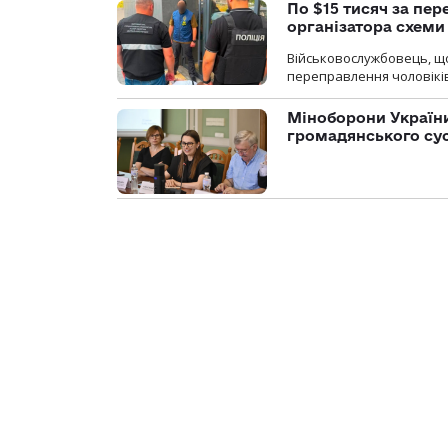
По $15 тисяч за пе
організатора схеми
Військовослужбовець, щ
переправлення чоловіків
Міноборони України
громадянського су