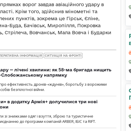
рямках ворог завдав авіаційного удару в
ласті. Крім того, здійснив мінометні та
ених пунктів, зокрема це Гірськ, Єліне,
ина-Буда, Бачівськ, Миропілля, Покровка
ь, Стрілеча, Вовчанськ, Мала Вовча і Бударки
ПЕРАТИВНА ІНФОРМАЦІЯ
СИТУАЦІЯ НА ФРОНТІ
ару — лічені хвилини: як 58-ма бригада нищить
о-Слобожанському напрямку
и про ефективність дронів-«ждунів», боротьбу з ворожими
обів безпілотної війни.
» в додатку Армія+ долучилися три нові
рони
и зі знижками одяг і взуття, зброю та туристичне
єднанню до програми компаній ARBER, ІБІС та RIFT.