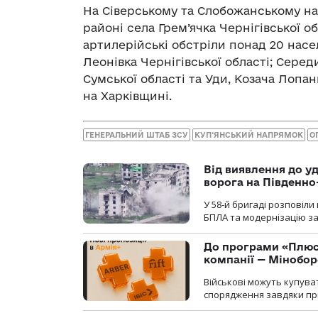
На Сіверському та Слобожанському нап
районі села Грем’ячка Чернігівської об
артилерійські обстріли понад 20 насел
Леонівка Чернігівської області; Серед
Сумської області та Уди, Козача Лопан
на Харківщині.
ГЕНЕРАЛЬНИЙ ШТАБ ЗСУ
КУП‘ЯНСЬКИЙ НАПРЯМОК
О
Від виявлення до уд
ворога на Південн
У 58-й бригаді розповіл
БПЛА та модернізацію зас
До програми «Плюси
компанії — Мінобо
Військові можуть купуват
спорядження завдяки при