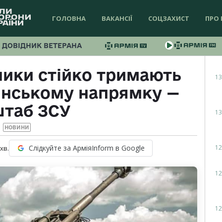
ГОЛОВНА
ВАКАНСІЇ
СОЦЗАХИСТ
ПРО 
ДОВІДНИК ВЕТЕРАНА
ники стійко тримають
13
янському напрямку —
штаб ЗСУ
13
НОВИНИ
12
Слідкуйте за АрміяInform в Google
хв.
12
12