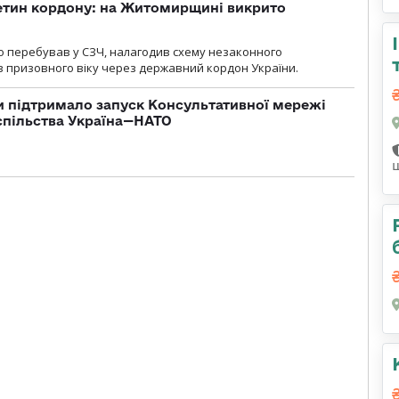
ретин кордону: на Житомирщині викрито
о перебував у СЗЧ, налагодив схему незаконного
 призовного віку через державний кордон України.
 підтримало запуск Консультативної мережі
спільства Україна—НАТО