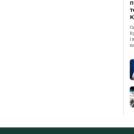
п
т
К
С
К
і 
н