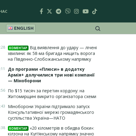
НАС
ENGLISH
:28
Від виявлення до удару — лічені
КОМЕНТАР
хвилини: як 58-ма бригада нищить ворога
на Південно-Слобожанському напрямку
:11
До програми «Плюси» в додатку
Армія+ долучилися три нові компанії
— Міноборони
:56
По $15 тисяч за перетин кордону: на
Житомирщині викрито організатора схеми
:43
Міноборони України підтримало запуск
Консультативної мережі громадянського
суспільства Україна—НАТО
:38
«20 кілометрів в обидва боки»:
КОМЕНТАР
кілзона на Куп’янському напрямку значно