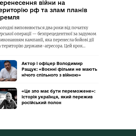
еренесення війни на
ериторію рф та злам планів
ремля
ьогодні виповнюється два роки від початку
урської операції — безпрецедентної за задумом
виконанням кампанії, яка перенесла бойові дії
а територію держави-агресора. Цей крок…
Актор і офіцер Володимир
Ращук: «Воєнні фільми не мають
нічого спільного з війною»
«Це зло має бути переможене»:
історія українця, який пережив
російський полон