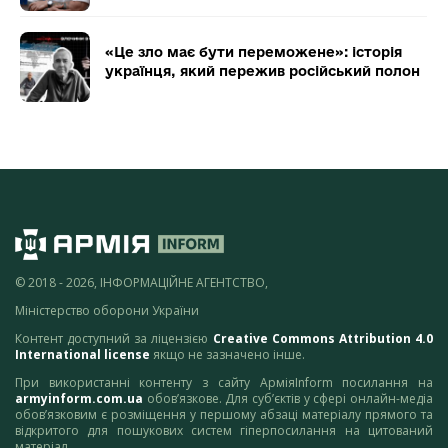
«Це зло має бути переможене»: історія
українця, який пережив російський полон
© 2018 - 2026, ІНФОРМАЦІЙНЕ АГЕНТСТВО,
Міністерство оборони України
Контент доступний за ліцензією
Creative Commons Attribution 4.0
International license
якщо не зазначено інше.
При використанні контенту з сайту АрміяInform посилання на
armyinform.com.ua
обов’язкове. Для суб’єктів у сфері онлайн-медіа
обов’язковим є розміщення у першому абзаці матеріалу прямого та
відкритого для пошукових систем гіперпосилання на цитований
матеріал.