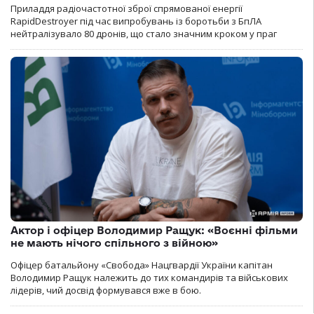
Приладдя радіочастотної зброї спрямованої енергії
RapidDestroyer під час випробувань із боротьби з БпЛА
нейтралізувало 80 дронів, що стало значним кроком у праг
Актор і офіцер Володимир Ращук: «Воєнні фільми
не мають нічого спільного з війною»
Офіцер батальйону «Свобода» Нацгвардії України капітан
Володимир Ращук належить до тих командирів та військових
лідерів, чий досвід формувався вже в бою.