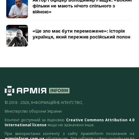
фільми не мають нічого спільного з
війною»
«Це зло має бути переможене»: історія
українця, який пережив російський полон
© 2018 - 2026, ІНФОРМАЦІЙНЕ АГЕНТСТВО,
Міністерство оборони України
Контент доступний за ліцензією
Creative Commons Attribution 4.0
International license
якщо не зазначено інше.
При використанні контенту з сайту АрміяInform посилання на
armyinform.com.ua
обов’язкове. Для суб’єктів у сфері онлайн-медіа